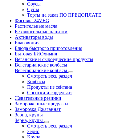
Соусы
Супы
Торты на заказ ПО ПРЕДОПЛАТЕ
Фасовка 24VEG
Растительные масла
Безалкогольные напитки
Активаторы воды
Благовония
Блюда быстрого приготовления
Бытовая БИОхимия
Веганские и сыроедческие продукты
Вегетарианские колбасы
Вегетарианские колбасы
Смотреть весь раздел
Колбасы
Продукты из сейтана
Сосиски и сардельки
Жевательные резинки
Замороженные продукты
Заморозка Джаганнат
Зерна, крупы
Зерна, крупы
Смотреть весь раздел
Зерно
Крупа