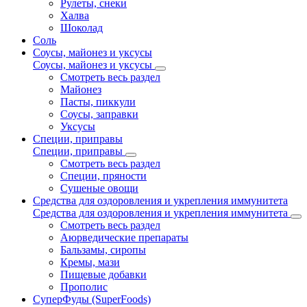
Рулеты, снеки
Халва
Шоколад
Соль
Соусы, майонез и уксусы
Соусы, майонез и уксусы
Смотреть весь раздел
Майонез
Пасты, пиккули
Соусы, заправки
Уксусы
Специи, приправы
Специи, приправы
Смотреть весь раздел
Специи, пряности
Сушеные овощи
Средства для оздоровления и укрепления иммунитета
Средства для оздоровления и укрепления иммунитета
Смотреть весь раздел
Аюрведические препараты
Бальзамы, сиропы
Кремы, мази
Пищевые добавки
Прополис
СуперФуды (SuperFoods)