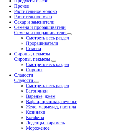
Продукты из сои
Прочее
Растительное молоко
Растительное мясо
Сахар и заменители
Семена и проращиватели
Семена и проращиватели
Смотреть весь раздел
Проращиватели
Семена
Сиропы, пекмезы
Сиропы, пекмезы
Смотреть весь раздел
Сиропы
Сладости
Сладости
Смотреть весь раздел
Батончики
Варенье, джем
Вафли, пряники, печенье
Желе, мармелад, пастила
Козинаки
Конфеты
Леденцы, карамель
Мороженое