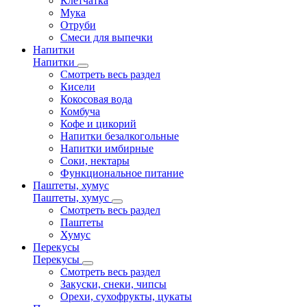
Клетчатка
Мука
Отруби
Смеси для выпечки
Напитки
Напитки
Смотреть весь раздел
Кисели
Кокосовая вода
Комбуча
Кофе и цикорий
Напитки безалкогольные
Напитки имбирные
Соки, нектары
Функциональное питание
Паштеты, хумус
Паштеты, хумус
Смотреть весь раздел
Паштеты
Хумус
Перекусы
Перекусы
Смотреть весь раздел
Закуски, снеки, чипсы
Орехи, сухофрукты, цукаты