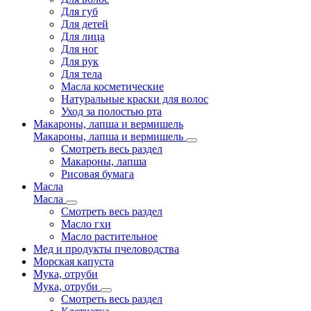
Для губ
Для детей
Для лица
Для ног
Для рук
Для тела
Масла косметические
Натуральные краски для волос
Уход за полостью рта
Макароны, лапша и вермишель
Макароны, лапша и вермишель
Смотреть весь раздел
Макароны, лапша
Рисовая бумага
Масла
Масла
Смотреть весь раздел
Масло гхи
Масло растительное
Мед и продукты пчеловодства
Морская капуста
Мука, отруби
Мука, отруби
Смотреть весь раздел