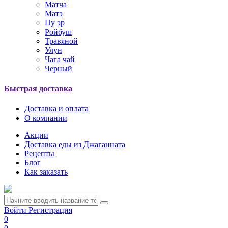
Матча
Матэ
Пу эр
Ройбуш
Травяной
Улун
Чага чай
Черный
Быстрая доставка
Доставка и оплата
О компании
Акции
Доставка еды из Джаганната
Рецепты
Блог
Как заказать
Войти
Регистрация
0