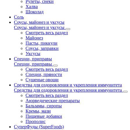
Рулеты, снеки
Халва
Шоколад
Соль
Соусы, майонез и уксусы
Соусы, майонез и уксусы
Смотреть весь раздел
Майонез
Пасты, пиккули
Соусы, заправки
Уксусы
Специи, приправы
Специи, приправы
Смотреть весь раздел
Специи, пряности
Сушеные овощи
Средства для оздоровления и укрепления иммунитета
Средства для оздоровления и укрепления иммунитета
Смотреть весь раздел
Аюрведические препараты
Бальзамы, сиропы
Кремы, мази
Пищевые добавки
Прополис
СуперФуды (SuperFoods)