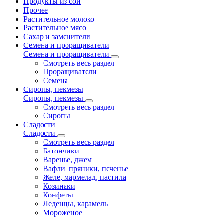
Продукты из сои
Прочее
Растительное молоко
Растительное мясо
Сахар и заменители
Семена и проращиватели
Семена и проращиватели
Смотреть весь раздел
Проращиватели
Семена
Сиропы, пекмезы
Сиропы, пекмезы
Смотреть весь раздел
Сиропы
Сладости
Сладости
Смотреть весь раздел
Батончики
Варенье, джем
Вафли, пряники, печенье
Желе, мармелад, пастила
Козинаки
Конфеты
Леденцы, карамель
Мороженое