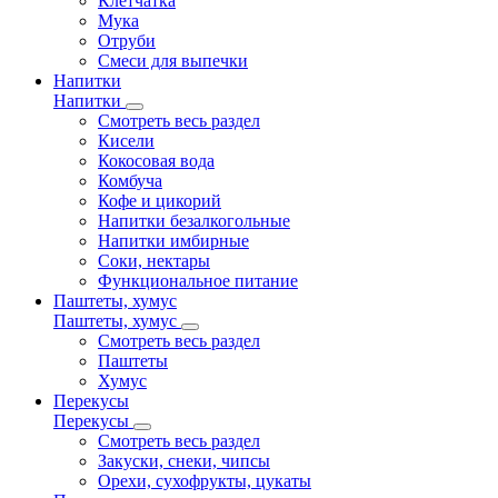
Клетчатка
Мука
Отруби
Смеси для выпечки
Напитки
Напитки
Смотреть весь раздел
Кисели
Кокосовая вода
Комбуча
Кофе и цикорий
Напитки безалкогольные
Напитки имбирные
Соки, нектары
Функциональное питание
Паштеты, хумус
Паштеты, хумус
Смотреть весь раздел
Паштеты
Хумус
Перекусы
Перекусы
Смотреть весь раздел
Закуски, снеки, чипсы
Орехи, сухофрукты, цукаты