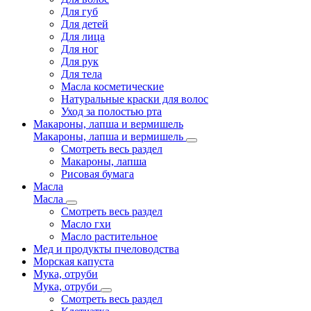
Для губ
Для детей
Для лица
Для ног
Для рук
Для тела
Масла косметические
Натуральные краски для волос
Уход за полостью рта
Макароны, лапша и вермишель
Макароны, лапша и вермишель
Смотреть весь раздел
Макароны, лапша
Рисовая бумага
Масла
Масла
Смотреть весь раздел
Масло гхи
Масло растительное
Мед и продукты пчеловодства
Морская капуста
Мука, отруби
Мука, отруби
Смотреть весь раздел