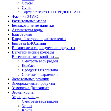
Соусы
Супы
Торты на заказ ПО ПРЕДОПЛАТЕ
Фасовка 24VEG
Растительные масла
Безалкогольные напитки
Активаторы воды
Благовония
Блюда быстрого приготовления
Бытовая БИОхимия
Веганские и сыроедческие продукты
Вегетарианские колбасы
Вегетарианские колбасы
Смотреть весь раздел
Колбасы
Продукты из сейтана
Сосиски и сардельки
Жевательные резинки
Замороженные продукты
Заморозка Джаганнат
Зерна, крупы
Зерна, крупы
Смотреть весь раздел
Зерно
Крупа