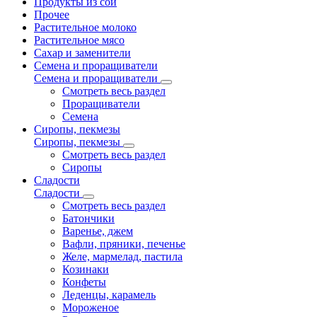
Продукты из сои
Прочее
Растительное молоко
Растительное мясо
Сахар и заменители
Семена и проращиватели
Семена и проращиватели
Смотреть весь раздел
Проращиватели
Семена
Сиропы, пекмезы
Сиропы, пекмезы
Смотреть весь раздел
Сиропы
Сладости
Сладости
Смотреть весь раздел
Батончики
Варенье, джем
Вафли, пряники, печенье
Желе, мармелад, пастила
Козинаки
Конфеты
Леденцы, карамель
Мороженое