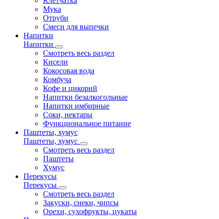
Клетчатка
Мука
Отруби
Смеси для выпечки
Напитки
Напитки
Смотреть весь раздел
Кисели
Кокосовая вода
Комбуча
Кофе и цикорий
Напитки безалкогольные
Напитки имбирные
Соки, нектары
Функциональное питание
Паштеты, хумус
Паштеты, хумус
Смотреть весь раздел
Паштеты
Хумус
Перекусы
Перекусы
Смотреть весь раздел
Закуски, снеки, чипсы
Орехи, сухофрукты, цукаты