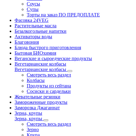
Соусы
Супы
Торты на заказ ПО ПРЕДОПЛАТЕ
Фасовка 24VEG
Растительные масла
Безалкогольные напитки
Активаторы воды
Благовония
Блюда быстрого приготовления
Бытовая БИОхимия
Веганские и сыроедческие продукты
Вегетарианские колбасы
Вегетарианские колбасы
Смотреть весь раздел
Колбасы
Продукты из сейтана
Сосиски и сардельки
Жевательные резинки
Замороженные продукты
Заморозка Джаганнат
Зерна, крупы
Зерна, крупы
Смотреть весь раздел
Зерно
Крупа