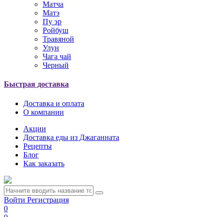
Матча
Матэ
Пу эр
Ройбуш
Травяной
Улун
Чага чай
Черный
Быстрая доставка
Доставка и оплата
О компании
Акции
Доставка еды из Джаганната
Рецепты
Блог
Как заказать
Войти
Регистрация
0