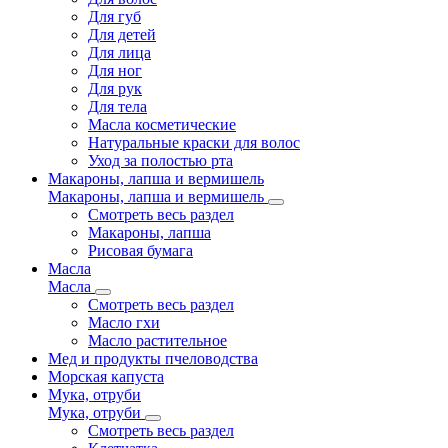
Для губ
Для детей
Для лица
Для ног
Для рук
Для тела
Масла косметические
Натуральные краски для волос
Уход за полостью рта
Макароны, лапша и вермишель
Макароны, лапша и вермишель
Смотреть весь раздел
Макароны, лапша
Рисовая бумага
Масла
Масла
Смотреть весь раздел
Масло гхи
Масло растительное
Мед и продукты пчеловодства
Морская капуста
Мука, отруби
Мука, отруби
Смотреть весь раздел