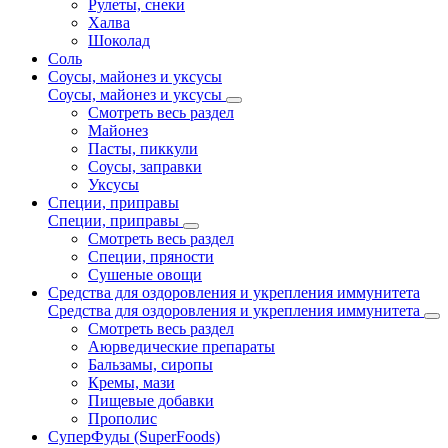
Рулеты, снеки
Халва
Шоколад
Соль
Соусы, майонез и уксусы
Соусы, майонез и уксусы
Смотреть весь раздел
Майонез
Пасты, пиккули
Соусы, заправки
Уксусы
Специи, приправы
Специи, приправы
Смотреть весь раздел
Специи, пряности
Сушеные овощи
Средства для оздоровления и укрепления иммунитета
Средства для оздоровления и укрепления иммунитета
Смотреть весь раздел
Аюрведические препараты
Бальзамы, сиропы
Кремы, мази
Пищевые добавки
Прополис
СуперФуды (SuperFoods)