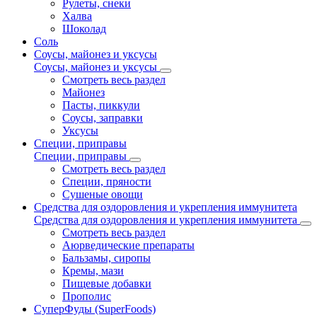
Рулеты, снеки
Халва
Шоколад
Соль
Соусы, майонез и уксусы
Соусы, майонез и уксусы
Смотреть весь раздел
Майонез
Пасты, пиккули
Соусы, заправки
Уксусы
Специи, приправы
Специи, приправы
Смотреть весь раздел
Специи, пряности
Сушеные овощи
Средства для оздоровления и укрепления иммунитета
Средства для оздоровления и укрепления иммунитета
Смотреть весь раздел
Аюрведические препараты
Бальзамы, сиропы
Кремы, мази
Пищевые добавки
Прополис
СуперФуды (SuperFoods)