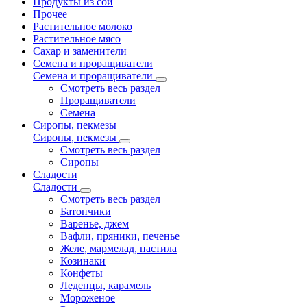
Продукты из сои
Прочее
Растительное молоко
Растительное мясо
Сахар и заменители
Семена и проращиватели
Семена и проращиватели
Смотреть весь раздел
Проращиватели
Семена
Сиропы, пекмезы
Сиропы, пекмезы
Смотреть весь раздел
Сиропы
Сладости
Сладости
Смотреть весь раздел
Батончики
Варенье, джем
Вафли, пряники, печенье
Желе, мармелад, пастила
Козинаки
Конфеты
Леденцы, карамель
Мороженое