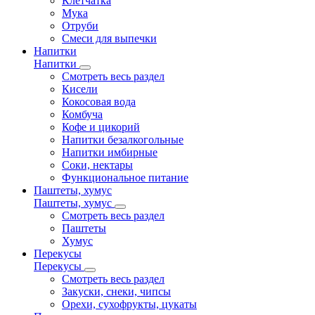
Клетчатка
Мука
Отруби
Смеси для выпечки
Напитки
Напитки
Смотреть весь раздел
Кисели
Кокосовая вода
Комбуча
Кофе и цикорий
Напитки безалкогольные
Напитки имбирные
Соки, нектары
Функциональное питание
Паштеты, хумус
Паштеты, хумус
Смотреть весь раздел
Паштеты
Хумус
Перекусы
Перекусы
Смотреть весь раздел
Закуски, снеки, чипсы
Орехи, сухофрукты, цукаты