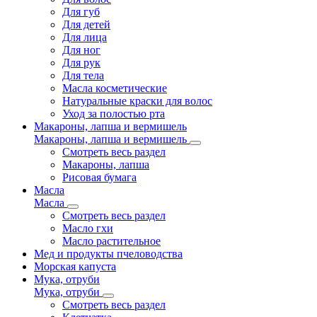
Для губ
Для детей
Для лица
Для ног
Для рук
Для тела
Масла косметические
Натуральные краски для волос
Уход за полостью рта
Макароны, лапша и вермишель
Макароны, лапша и вермишель
Смотреть весь раздел
Макароны, лапша
Рисовая бумага
Масла
Масла
Смотреть весь раздел
Масло гхи
Масло растительное
Мед и продукты пчеловодства
Морская капуста
Мука, отруби
Мука, отруби
Смотреть весь раздел