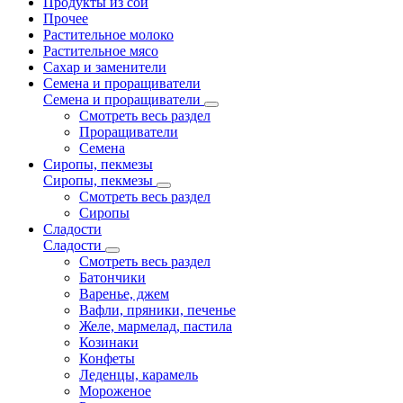
Продукты из сои
Прочее
Растительное молоко
Растительное мясо
Сахар и заменители
Семена и проращиватели
Семена и проращиватели
Смотреть весь раздел
Проращиватели
Семена
Сиропы, пекмезы
Сиропы, пекмезы
Смотреть весь раздел
Сиропы
Сладости
Сладости
Смотреть весь раздел
Батончики
Варенье, джем
Вафли, пряники, печенье
Желе, мармелад, пастила
Козинаки
Конфеты
Леденцы, карамель
Мороженое