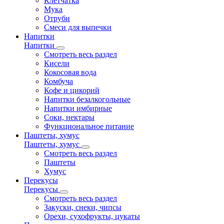
Клетчатка
Мука
Отруби
Смеси для выпечки
Напитки
Напитки
Смотреть весь раздел
Кисели
Кокосовая вода
Комбуча
Кофе и цикорий
Напитки безалкогольные
Напитки имбирные
Соки, нектары
Функциональное питание
Паштеты, хумус
Паштеты, хумус
Смотреть весь раздел
Паштеты
Хумус
Перекусы
Перекусы
Смотреть весь раздел
Закуски, снеки, чипсы
Орехи, сухофрукты, цукаты