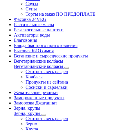
Соусы
Супы
Торты на заказ ПО ПРЕДОПЛАТЕ
Фасовка 24VEG
Растительные масла
Безалкогольные напитки
Активаторы воды
Благовония
Блюда быстрого приготовления
Бытовая БИОхимия
Веганские и сыроедческие продукты
Вегетарианские колбасы
Вегетарианские колбасы
Смотреть весь раздел
Колбасы
Продукты из сейтана
Сосиски и сардельки
Жевательные резинки
Замороженные продукты
Заморозка Джаганнат
Зерна, крупы
Зерна, крупы
Смотреть весь раздел
Зерно
Крупа