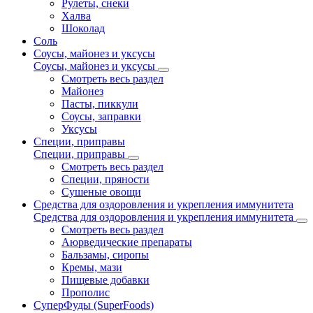
Рулеты, снеки
Халва
Шоколад
Соль
Соусы, майонез и уксусы
Соусы, майонез и уксусы
Смотреть весь раздел
Майонез
Пасты, пиккули
Соусы, заправки
Уксусы
Специи, приправы
Специи, приправы
Смотреть весь раздел
Специи, пряности
Сушеные овощи
Средства для оздоровления и укрепления иммунитета
Средства для оздоровления и укрепления иммунитета
Смотреть весь раздел
Аюрведические препараты
Бальзамы, сиропы
Кремы, мази
Пищевые добавки
Прополис
СуперФуды (SuperFoods)