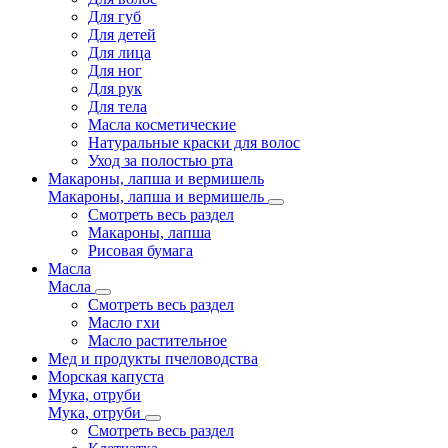
Для губ
Для детей
Для лица
Для ног
Для рук
Для тела
Масла косметические
Натуральные краски для волос
Уход за полостью рта
Макароны, лапша и вермишель
Макароны, лапша и вермишель
Смотреть весь раздел
Макароны, лапша
Рисовая бумага
Масла
Масла
Смотреть весь раздел
Масло гхи
Масло растительное
Мед и продукты пчеловодства
Морская капуста
Мука, отруби
Мука, отруби
Смотреть весь раздел