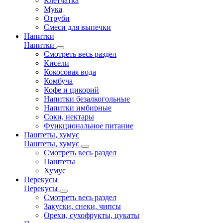
Клетчатка
Мука
Отруби
Смеси для выпечки
Напитки
Напитки
Смотреть весь раздел
Кисели
Кокосовая вода
Комбуча
Кофе и цикорий
Напитки безалкогольные
Напитки имбирные
Соки, нектары
Функциональное питание
Паштеты, хумус
Паштеты, хумус
Смотреть весь раздел
Паштеты
Хумус
Перекусы
Перекусы
Смотреть весь раздел
Закуски, снеки, чипсы
Орехи, сухофрукты, цукаты