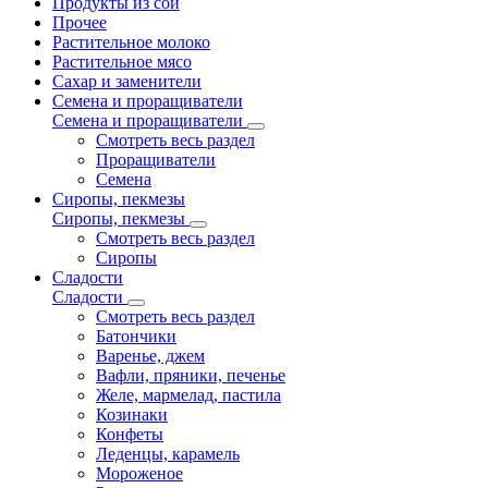
Продукты из сои
Прочее
Растительное молоко
Растительное мясо
Сахар и заменители
Семена и проращиватели
Семена и проращиватели
Смотреть весь раздел
Проращиватели
Семена
Сиропы, пекмезы
Сиропы, пекмезы
Смотреть весь раздел
Сиропы
Сладости
Сладости
Смотреть весь раздел
Батончики
Варенье, джем
Вафли, пряники, печенье
Желе, мармелад, пастила
Козинаки
Конфеты
Леденцы, карамель
Мороженое