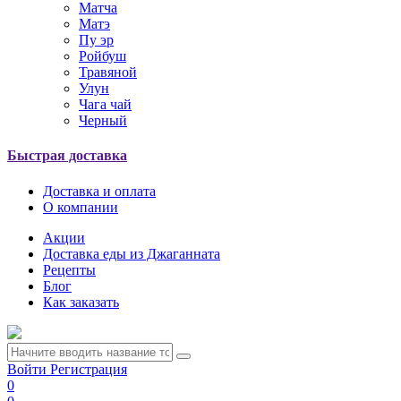
Матча
Матэ
Пу эр
Ройбуш
Травяной
Улун
Чага чай
Черный
Быстрая доставка
Доставка и оплата
О компании
Акции
Доставка еды из Джаганната
Рецепты
Блог
Как заказать
Войти
Регистрация
0