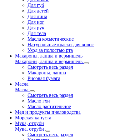
Для губ
Для детей
Для лица
Для ног
Для рук
Для тела
Масла косметические
Натуральные краски для волос
Уход за полостью рта
Макароны, лапша и вермишель
Макароны, лапша и вермишель
Смотреть весь раздел
Макароны, лапша
Рисовая бумага
Масла
Масла
Смотреть весь раздел
Масло гхи
Масло растительное
Мед и продукты пчеловодства
Морская капуста
Мука, отруби
Мука, отруби
Смотреть весь раздел