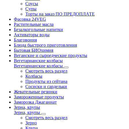
Соусы
Супы
Торты на заказ ПО ПРЕДОПЛАТЕ
Фасовка 24VEG
Растительные масла
Безалкогольные напитки
Активаторы воды
Благовония
Блюда быстрого приготовления
Бытовая БИОхимия
Веганские и сыроедческие продукты
Вегетарианские колбасы
Вегетарианские колбасы
Смотреть весь раздел
Колбасы
Продукты из сейтана
Сосиски и сардельки
Жевательные резинки
Замороженные продукты
Заморозка Джаганнат
Зерна, крупы
Зерна, крупы
Смотреть весь раздел
Зерно
Крупа