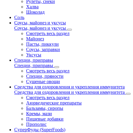
Рулеты, снеки
Халва
Шоколад
Соль
Соусы, майонез и уксусы
Соусы, майонез и уксусы
Смотреть весь раздел
Майонез
Пасты, пиккули
Соусы, заправки
Уксусы
Специи, приправы
Специи, приправы
Смотреть весь раздел
Специи, пряности
Сушеные овощи
Средства для оздоровления и укрепления иммунитета
Средства для оздоровления и укрепления иммунитета
Смотреть весь раздел
Аюрведические препараты
Бальзамы, сиропы
Кремы, мази
Пищевые добавки
Прополис
СуперФуды (SuperFoods)