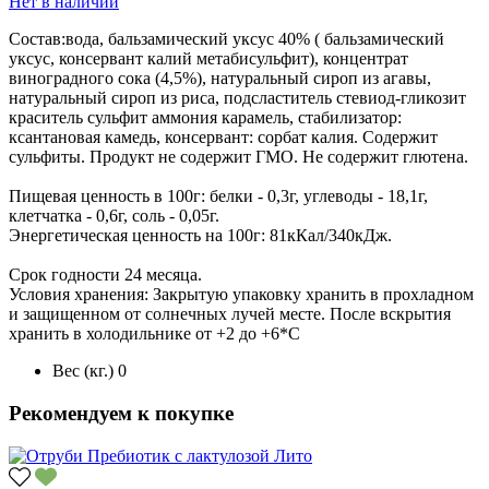
Нет в наличии
Состав:вода, бальзамический уксус 40% ( бальзамический
уксус, консервант калий метабисульфит), концентрат
виноградного сока (4,5%), натуральный сироп из агавы,
натуральный сироп из риса, подсластитель стевиод-гликозит
краситель сульфит аммония карамель, стабилизатор:
ксантановая камедь, консервант: сорбат калия. Содержит
сульфиты. Продукт не содержит ГМО. Не содержит глютена.
Пищевая ценность в 100г: белки - 0,3г, углеводы - 18,1г,
клетчатка - 0,6г, соль - 0,05г.
Энергетическая ценность на 100г: 81кКал/340кДж.
Срок годности 24 месяца.
Условия хранения: Закрытую упаковку хранить в прохладном
и защищенном от солнечных лучей месте. После вскрытия
хранить в холодильнике от +2 до +6*С
Вес (кг.)
0
Рекомендуем к покупке