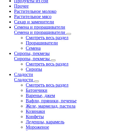
Продукты из сои
Прочее
Растительное молоко
Растительное мясо
Сахар и заменители
Семена и проращиватели
Семена и проращиватели
Смотреть весь раздел
Проращиватели
Семена
Сиропы, пекмезы
Сиропы, пекмезы
Смотреть весь раздел
Сиропы
Сладости
Сладости
Смотреть весь раздел
Батончики
Варенье, джем
Вафли, пряники, печенье
Желе, мармелад, пастила
Козинаки
Конфеты
Леденцы, карамель
Мороженое