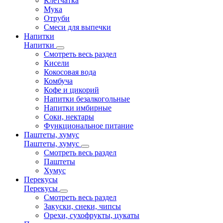
Клетчатка
Мука
Отруби
Смеси для выпечки
Напитки
Напитки
Смотреть весь раздел
Кисели
Кокосовая вода
Комбуча
Кофе и цикорий
Напитки безалкогольные
Напитки имбирные
Соки, нектары
Функциональное питание
Паштеты, хумус
Паштеты, хумус
Смотреть весь раздел
Паштеты
Хумус
Перекусы
Перекусы
Смотреть весь раздел
Закуски, снеки, чипсы
Орехи, сухофрукты, цукаты