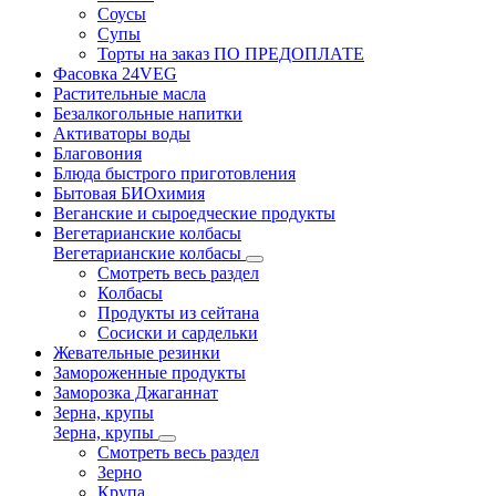
Соусы
Супы
Торты на заказ ПО ПРЕДОПЛАТЕ
Фасовка 24VEG
Растительные масла
Безалкогольные напитки
Активаторы воды
Благовония
Блюда быстрого приготовления
Бытовая БИОхимия
Веганские и сыроедческие продукты
Вегетарианские колбасы
Вегетарианские колбасы
Смотреть весь раздел
Колбасы
Продукты из сейтана
Сосиски и сардельки
Жевательные резинки
Замороженные продукты
Заморозка Джаганнат
Зерна, крупы
Зерна, крупы
Смотреть весь раздел
Зерно
Крупа