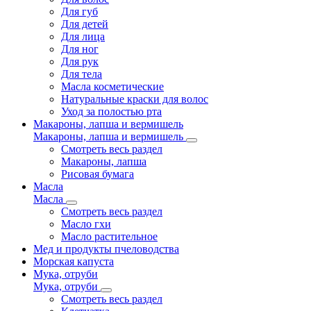
Для губ
Для детей
Для лица
Для ног
Для рук
Для тела
Масла косметические
Натуральные краски для волос
Уход за полостью рта
Макароны, лапша и вермишель
Макароны, лапша и вермишель
Смотреть весь раздел
Макароны, лапша
Рисовая бумага
Масла
Масла
Смотреть весь раздел
Масло гхи
Масло растительное
Мед и продукты пчеловодства
Морская капуста
Мука, отруби
Мука, отруби
Смотреть весь раздел