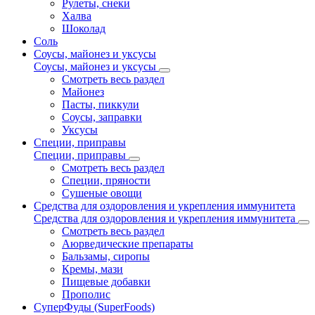
Рулеты, снеки
Халва
Шоколад
Соль
Соусы, майонез и уксусы
Соусы, майонез и уксусы
Смотреть весь раздел
Майонез
Пасты, пиккули
Соусы, заправки
Уксусы
Специи, приправы
Специи, приправы
Смотреть весь раздел
Специи, пряности
Сушеные овощи
Средства для оздоровления и укрепления иммунитета
Средства для оздоровления и укрепления иммунитета
Смотреть весь раздел
Аюрведические препараты
Бальзамы, сиропы
Кремы, мази
Пищевые добавки
Прополис
СуперФуды (SuperFoods)