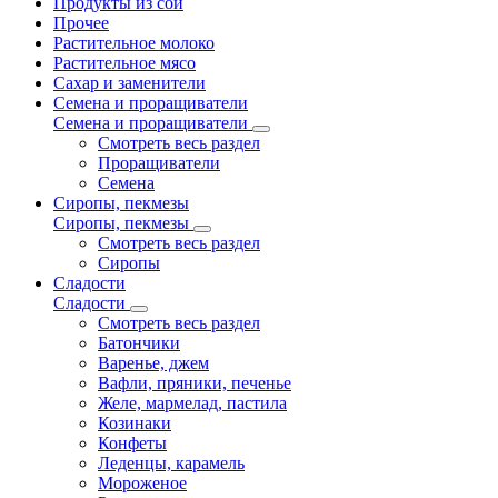
Продукты из сои
Прочее
Растительное молоко
Растительное мясо
Сахар и заменители
Семена и проращиватели
Семена и проращиватели
Смотреть весь раздел
Проращиватели
Семена
Сиропы, пекмезы
Сиропы, пекмезы
Смотреть весь раздел
Сиропы
Сладости
Сладости
Смотреть весь раздел
Батончики
Варенье, джем
Вафли, пряники, печенье
Желе, мармелад, пастила
Козинаки
Конфеты
Леденцы, карамель
Мороженое