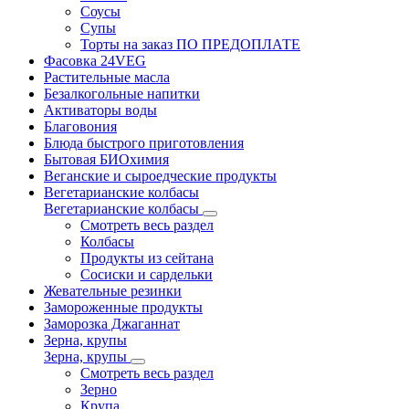
Соусы
Супы
Торты на заказ ПО ПРЕДОПЛАТЕ
Фасовка 24VEG
Растительные масла
Безалкогольные напитки
Активаторы воды
Благовония
Блюда быстрого приготовления
Бытовая БИОхимия
Веганские и сыроедческие продукты
Вегетарианские колбасы
Вегетарианские колбасы
Смотреть весь раздел
Колбасы
Продукты из сейтана
Сосиски и сардельки
Жевательные резинки
Замороженные продукты
Заморозка Джаганнат
Зерна, крупы
Зерна, крупы
Смотреть весь раздел
Зерно
Крупа