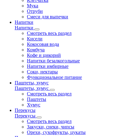
Клетчатка
Мука
Отруби
Смеси для выпечки
Напитки
Напитки
Смотреть весь раздел
Кисели
Кокосовая вода
Комбуча
Кофе и цикорий
Напитки безалкогольные
Напитки имбирные
Соки, нектары
Функциональное питание
Паштеты, хумус
Паштеты, хумус
Смотреть весь раздел
Паштеты
Хумус
Перекусы
Перекусы
Смотреть весь раздел
Закуски, снеки, чипсы
Орехи, сухофрукты, цукаты