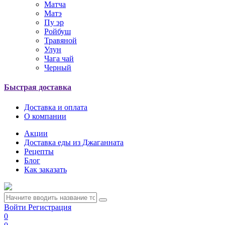
Матча
Матэ
Пу эр
Ройбуш
Травяной
Улун
Чага чай
Черный
Быстрая доставка
Доставка и оплата
О компании
Акции
Доставка еды из Джаганната
Рецепты
Блог
Как заказать
Войти
Регистрация
0