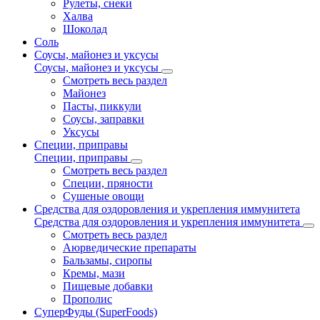
Рулеты, снеки
Халва
Шоколад
Соль
Соусы, майонез и уксусы
Соусы, майонез и уксусы
Смотреть весь раздел
Майонез
Пасты, пиккули
Соусы, заправки
Уксусы
Специи, приправы
Специи, приправы
Смотреть весь раздел
Специи, пряности
Сушеные овощи
Средства для оздоровления и укрепления иммунитета
Средства для оздоровления и укрепления иммунитета
Смотреть весь раздел
Аюрведические препараты
Бальзамы, сиропы
Кремы, мази
Пищевые добавки
Прополис
СуперФуды (SuperFoods)