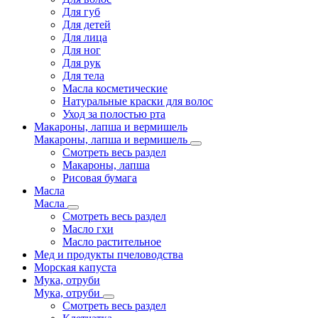
Для губ
Для детей
Для лица
Для ног
Для рук
Для тела
Масла косметические
Натуральные краски для волос
Уход за полостью рта
Макароны, лапша и вермишель
Макароны, лапша и вермишель
Смотреть весь раздел
Макароны, лапша
Рисовая бумага
Масла
Масла
Смотреть весь раздел
Масло гхи
Масло растительное
Мед и продукты пчеловодства
Морская капуста
Мука, отруби
Мука, отруби
Смотреть весь раздел