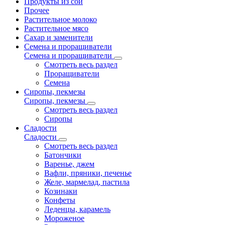
Продукты из сои
Прочее
Растительное молоко
Растительное мясо
Сахар и заменители
Семена и проращиватели
Семена и проращиватели
Смотреть весь раздел
Проращиватели
Семена
Сиропы, пекмезы
Сиропы, пекмезы
Смотреть весь раздел
Сиропы
Сладости
Сладости
Смотреть весь раздел
Батончики
Варенье, джем
Вафли, пряники, печенье
Желе, мармелад, пастила
Козинаки
Конфеты
Леденцы, карамель
Мороженое