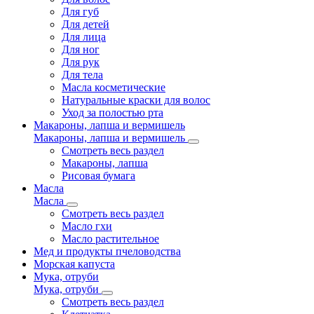
Для губ
Для детей
Для лица
Для ног
Для рук
Для тела
Масла косметические
Натуральные краски для волос
Уход за полостью рта
Макароны, лапша и вермишель
Макароны, лапша и вермишель
Смотреть весь раздел
Макароны, лапша
Рисовая бумага
Масла
Масла
Смотреть весь раздел
Масло гхи
Масло растительное
Мед и продукты пчеловодства
Морская капуста
Мука, отруби
Мука, отруби
Смотреть весь раздел