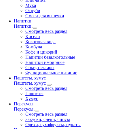
Клетчатка
Мука
Отруби
Смеси для выпечки
Напитки
Напитки
Смотреть весь раздел
Кисели
Кокосовая вода
Комбуча
Кофе и цикорий
Напитки безалкогольные
Напитки имбирные
Соки, нектары
Функциональное питание
Паштеты, хумус
Паштеты, хумус
Смотреть весь раздел
Паштеты
Хумус
Перекусы
Перекусы
Смотреть весь раздел
Закуски, снеки, чипсы
Орехи, сухофрукты, цукаты