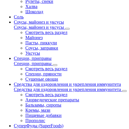
Рулеты, снеки
Халва
Шоколад
Соль
Соусы, майонез и уксусы
Соусы, майонез и уксусы
Смотреть весь раздел
Майонез
Пасты, пиккули
Соусы, заправки
Уксусы
Специи, приправы
Специи, приправы
Смотреть весь раздел
Специи, пряности
Сушеные овощи
Средства для оздоровления и укрепления иммунитета
Средства для оздоровления и укрепления иммунитета
Смотреть весь раздел
Аюрведические препараты
Бальзамы, сиропы
Кремы, мази
Пищевые добавки
Прополис
СуперФуды (SuperFoods)