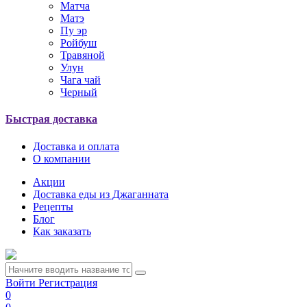
Матча
Матэ
Пу эр
Ройбуш
Травяной
Улун
Чага чай
Черный
Быстрая доставка
Доставка и оплата
О компании
Акции
Доставка еды из Джаганната
Рецепты
Блог
Как заказать
Войти
Регистрация
0