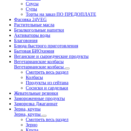
Соусы
Супы
Торты на заказ ПО ПРЕДОПЛАТЕ
Фасовка 24VEG
Растительные масла
Безалкогольные напитки
Активаторы воды
Благовония
Блюда быстрого приготовления
Бытовая БИОхимия
Веганские и сыроедческие продукты
Вегетарианские колбасы
Вегетарианские колбасы
Смотреть весь раздел
Колбасы
Продукты из сейтана
Сосиски и сардельки
Жевательные резинки
Замороженные продукты
Заморозка Джаганнат
Зерна, крупы
Зерна, крупы
Смотреть весь раздел
Зерно
Крупа