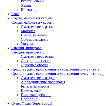
Рулеты, снеки
Халва
Шоколад
Соль
Соусы, майонез и уксусы
Соусы, майонез и уксусы
Смотреть весь раздел
Майонез
Пасты, пиккули
Соусы, заправки
Уксусы
Специи, приправы
Специи, приправы
Смотреть весь раздел
Специи, пряности
Сушеные овощи
Средства для оздоровления и укрепления иммунитета
Средства для оздоровления и укрепления иммунитета
Смотреть весь раздел
Аюрведические препараты
Бальзамы, сиропы
Кремы, мази
Пищевые добавки
Прополис
СуперФуды (SuperFoods)