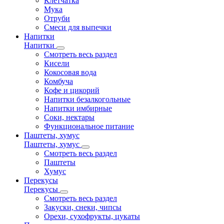
Клетчатка
Мука
Отруби
Смеси для выпечки
Напитки
Напитки
Смотреть весь раздел
Кисели
Кокосовая вода
Комбуча
Кофе и цикорий
Напитки безалкогольные
Напитки имбирные
Соки, нектары
Функциональное питание
Паштеты, хумус
Паштеты, хумус
Смотреть весь раздел
Паштеты
Хумус
Перекусы
Перекусы
Смотреть весь раздел
Закуски, снеки, чипсы
Орехи, сухофрукты, цукаты