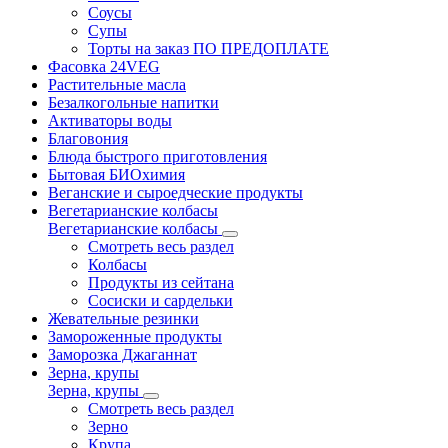
Соусы
Супы
Торты на заказ ПО ПРЕДОПЛАТЕ
Фасовка 24VEG
Растительные масла
Безалкогольные напитки
Активаторы воды
Благовония
Блюда быстрого приготовления
Бытовая БИОхимия
Веганские и сыроедческие продукты
Вегетарианские колбасы
Вегетарианские колбасы
Смотреть весь раздел
Колбасы
Продукты из сейтана
Сосиски и сардельки
Жевательные резинки
Замороженные продукты
Заморозка Джаганнат
Зерна, крупы
Зерна, крупы
Смотреть весь раздел
Зерно
Крупа