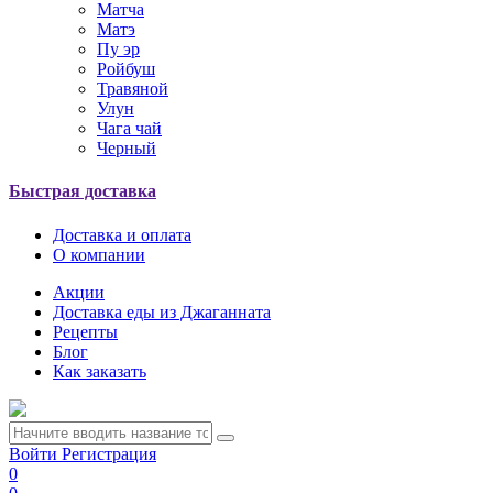
Матча
Матэ
Пу эр
Ройбуш
Травяной
Улун
Чага чай
Черный
Быстрая доставка
Доставка и оплата
О компании
Акции
Доставка еды из Джаганната
Рецепты
Блог
Как заказать
Войти
Регистрация
0