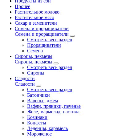
Продукты из сои
Прочее
Растительное молоко
Растительное мясо
Сахар и заменители
Семена и проращиватели
Семена и проращиватели
Смотреть весь раздел
Проращиватели
Семена
Сиропы, пекмезы
Сиропы, пекмезы
Смотреть весь раздел
Сиропы
Сладости
Сладости
Смотреть весь раздел
Батончики
Варенье, джем
Вафли, пряники, печенье
Желе, мармелад, пастила
Козинаки
Конфеты
Леденцы, карамель
Мороженое