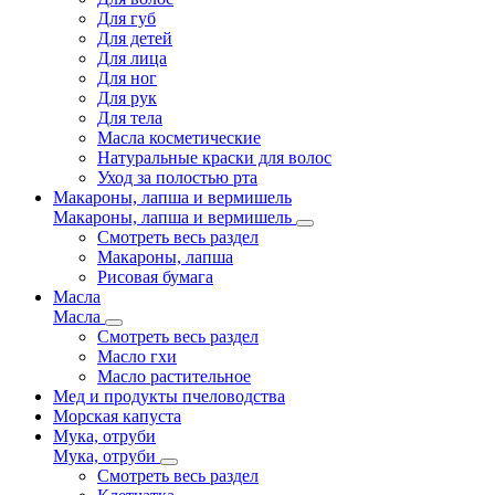
Для губ
Для детей
Для лица
Для ног
Для рук
Для тела
Масла косметические
Натуральные краски для волос
Уход за полостью рта
Макароны, лапша и вермишель
Макароны, лапша и вермишель
Смотреть весь раздел
Макароны, лапша
Рисовая бумага
Масла
Масла
Смотреть весь раздел
Масло гхи
Масло растительное
Мед и продукты пчеловодства
Морская капуста
Мука, отруби
Мука, отруби
Смотреть весь раздел