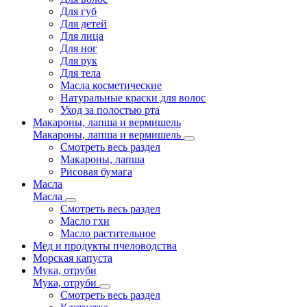
Для губ
Для детей
Для лица
Для ног
Для рук
Для тела
Масла косметические
Натуральные краски для волос
Уход за полостью рта
Макароны, лапша и вермишель
Макароны, лапша и вермишель
Смотреть весь раздел
Макароны, лапша
Рисовая бумага
Масла
Масла
Смотреть весь раздел
Масло гхи
Масло растительное
Мед и продукты пчеловодства
Морская капуста
Мука, отруби
Мука, отруби
Смотреть весь раздел