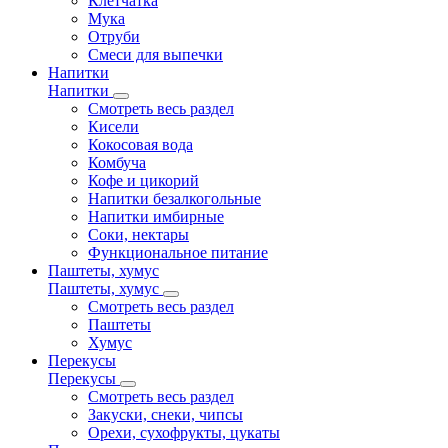
Клетчатка
Мука
Отруби
Смеси для выпечки
Напитки
Напитки
Смотреть весь раздел
Кисели
Кокосовая вода
Комбуча
Кофе и цикорий
Напитки безалкогольные
Напитки имбирные
Соки, нектары
Функциональное питание
Паштеты, хумус
Паштеты, хумус
Смотреть весь раздел
Паштеты
Хумус
Перекусы
Перекусы
Смотреть весь раздел
Закуски, снеки, чипсы
Орехи, сухофрукты, цукаты