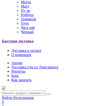
Матча
Матэ
Пу эр
Ройбуш
Травяной
Улун
Чага чай
Черный
Быстрая доставка
Доставка и оплата
О компании
Акции
Доставка еды из Джаганната
Рецепты
Блог
Как заказать
Войти
Регистрация
0