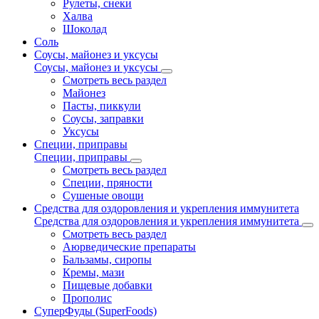
Рулеты, снеки
Халва
Шоколад
Соль
Соусы, майонез и уксусы
Соусы, майонез и уксусы
Смотреть весь раздел
Майонез
Пасты, пиккули
Соусы, заправки
Уксусы
Специи, приправы
Специи, приправы
Смотреть весь раздел
Специи, пряности
Сушеные овощи
Средства для оздоровления и укрепления иммунитета
Средства для оздоровления и укрепления иммунитета
Смотреть весь раздел
Аюрведические препараты
Бальзамы, сиропы
Кремы, мази
Пищевые добавки
Прополис
СуперФуды (SuperFoods)