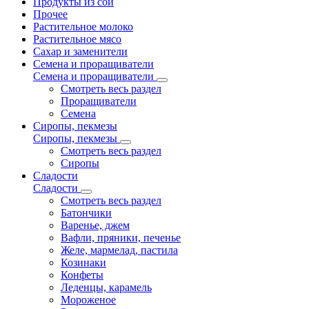
Продукты из сои
Прочее
Растительное молоко
Растительное мясо
Сахар и заменители
Семена и проращиватели
Семена и проращиватели
Смотреть весь раздел
Проращиватели
Семена
Сиропы, пекмезы
Сиропы, пекмезы
Смотреть весь раздел
Сиропы
Сладости
Сладости
Смотреть весь раздел
Батончики
Варенье, джем
Вафли, пряники, печенье
Желе, мармелад, пастила
Козинаки
Конфеты
Леденцы, карамель
Мороженое