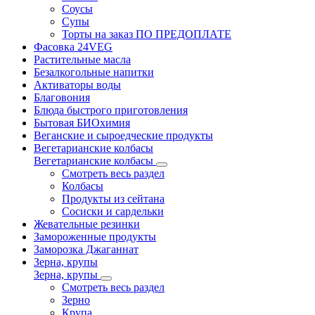
Соусы
Супы
Торты на заказ ПО ПРЕДОПЛАТЕ
Фасовка 24VEG
Растительные масла
Безалкогольные напитки
Активаторы воды
Благовония
Блюда быстрого приготовления
Бытовая БИОхимия
Веганские и сыроедческие продукты
Вегетарианские колбасы
Вегетарианские колбасы
Смотреть весь раздел
Колбасы
Продукты из сейтана
Сосиски и сардельки
Жевательные резинки
Замороженные продукты
Заморозка Джаганнат
Зерна, крупы
Зерна, крупы
Смотреть весь раздел
Зерно
Крупа