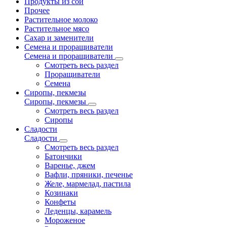
Продукты из сои
Прочее
Растительное молоко
Растительное мясо
Сахар и заменители
Семена и проращиватели
Семена и проращиватели
Смотреть весь раздел
Проращиватели
Семена
Сиропы, пекмезы
Сиропы, пекмезы
Смотреть весь раздел
Сиропы
Сладости
Сладости
Смотреть весь раздел
Батончики
Варенье, джем
Вафли, пряники, печенье
Желе, мармелад, пастила
Козинаки
Конфеты
Леденцы, карамель
Мороженое