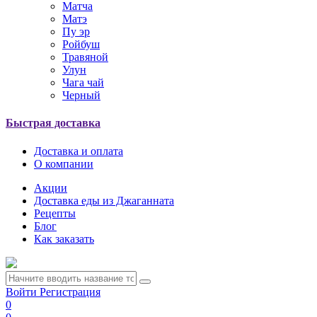
Матча
Матэ
Пу эр
Ройбуш
Травяной
Улун
Чага чай
Черный
Быстрая доставка
Доставка и оплата
О компании
Акции
Доставка еды из Джаганната
Рецепты
Блог
Как заказать
Войти
Регистрация
0