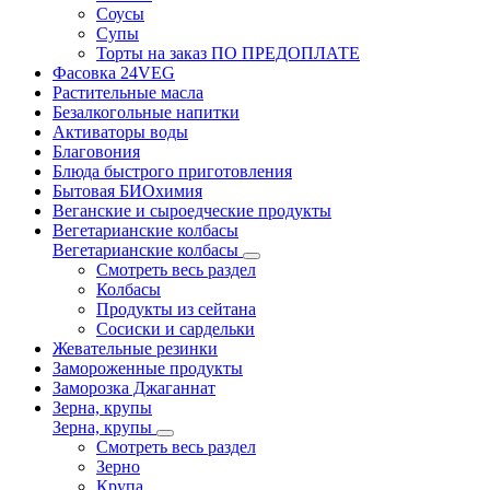
Соусы
Супы
Торты на заказ ПО ПРЕДОПЛАТЕ
Фасовка 24VEG
Растительные масла
Безалкогольные напитки
Активаторы воды
Благовония
Блюда быстрого приготовления
Бытовая БИОхимия
Веганские и сыроедческие продукты
Вегетарианские колбасы
Вегетарианские колбасы
Смотреть весь раздел
Колбасы
Продукты из сейтана
Сосиски и сардельки
Жевательные резинки
Замороженные продукты
Заморозка Джаганнат
Зерна, крупы
Зерна, крупы
Смотреть весь раздел
Зерно
Крупа