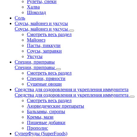
Рулеты, снеки
Халва
Шоколад
Соль
Соусы, майонез и уксусы
Соусы, майонез и уксусы
Смотреть весь раздел
Майонез
Пасты, пиккули
Соусы, заправки
Уксусы
Специи, приправы
Специи, приправы
Смотреть весь раздел
Специи, пряности
Сушеные овощи
Средства для оздоровления и укрепления иммунитета
Средства для оздоровления и укрепления иммунитета
Смотреть весь раздел
Аюрведические препараты
Бальзамы, сиропы
Кремы, мази
Пищевые добавки
Прополис
СуперФуды (SuperFoods)