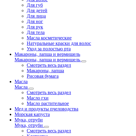
Для губ
Для детей
Для лица
Для ног
Для рук
Для тела
Масла косметические
Натуральные краски для волос
Уход за полостью рта
Макароны, лапша и вермишель
Макароны, лапша и вермишель
Смотреть весь раздел
Макароны, лапша
Рисовая бумага
Масла
Масла
Смотреть весь раздел
Масло гхи
Масло растительное
Мед и продукты пчеловодства
Морская капуста
Мука, отруби
Мука, отруби
Смотреть весь раздел