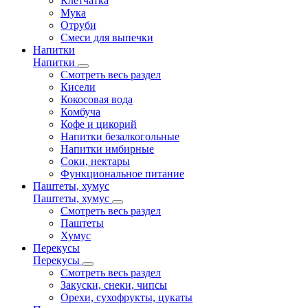
Клетчатка
Мука
Отруби
Смеси для выпечки
Напитки
Напитки
Смотреть весь раздел
Кисели
Кокосовая вода
Комбуча
Кофе и цикорий
Напитки безалкогольные
Напитки имбирные
Соки, нектары
Функциональное питание
Паштеты, хумус
Паштеты, хумус
Смотреть весь раздел
Паштеты
Хумус
Перекусы
Перекусы
Смотреть весь раздел
Закуски, снеки, чипсы
Орехи, сухофрукты, цукаты