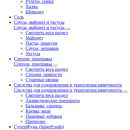
Рулеты, снеки
Халва
Шоколад
Соль
Соусы, майонез и уксусы
Соусы, майонез и уксусы
Смотреть весь раздел
Майонез
Пасты, пиккули
Соусы, заправки
Уксусы
Специи, приправы
Специи, приправы
Смотреть весь раздел
Специи, пряности
Сушеные овощи
Средства для оздоровления и укрепления иммунитета
Средства для оздоровления и укрепления иммунитета
Смотреть весь раздел
Аюрведические препараты
Бальзамы, сиропы
Кремы, мази
Пищевые добавки
Прополис
СуперФуды (SuperFoods)