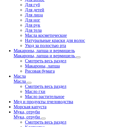
Для губ
Для детей
Для лица
Для ног
Для рук
Для тела
Масла косметические
Натуральные краски для волос
Уход за полостью рта
Макароны, лапша и вермишель
Макароны, лапша и вермишель
Смотреть весь раздел
Макароны, лапша
Рисовая бумага
Масла
Масла
Смотреть весь раздел
Масло гхи
Масло растительное
Мед и продукты пчеловодства
Морская капуста
Мука, отруби
Мука, отруби
Смотреть весь раздел