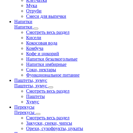
Клетчатка
Мука
Отруби
Смеси для выпечки
Напитки
Напитки
Смотреть весь раздел
Кисели
Кокосовая вода
Комбуча
Кофе и цикорий
Напитки безалкогольные
Напитки имбирные
Соки, нектары
Функциональное питание
Паштеты, хумус
Паштеты, хумус
Смотреть весь раздел
Паштеты
Хумус
Перекусы
Перекусы
Смотреть весь раздел
Закуски, снеки, чипсы
Орехи, сухофрукты, цукаты