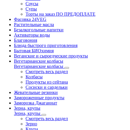
Соусы
Супы
Торты на заказ ПО ПРЕДОПЛАТЕ
Фасовка 24VEG
Растительные масла
Безалкогольные напитки
Активаторы воды
Благовония
Блюда быстрого приготовления
Бытовая БИОхимия
Веганские и сыроедческие продукты
Вегетарианские колбасы
Вегетарианские колбасы
Смотреть весь раздел
Колбасы
Продукты из сейтана
Сосиски и сардельки
Жевательные резинки
Замороженные продукты
Заморозка Джаганнат
Зерна, крупы
Зерна, крупы
Смотреть весь раздел
Зерно
Крупа