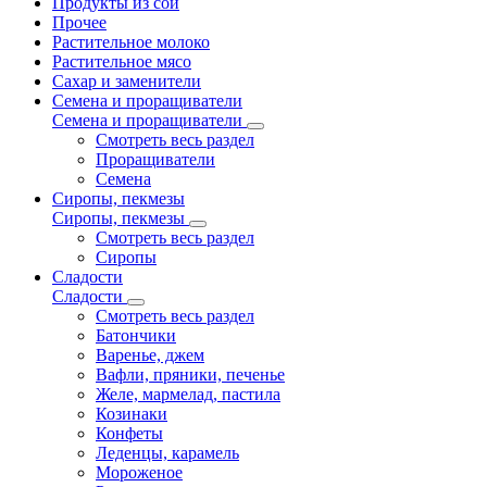
Продукты из сои
Прочее
Растительное молоко
Растительное мясо
Сахар и заменители
Семена и проращиватели
Семена и проращиватели
Смотреть весь раздел
Проращиватели
Семена
Сиропы, пекмезы
Сиропы, пекмезы
Смотреть весь раздел
Сиропы
Сладости
Сладости
Смотреть весь раздел
Батончики
Варенье, джем
Вафли, пряники, печенье
Желе, мармелад, пастила
Козинаки
Конфеты
Леденцы, карамель
Мороженое