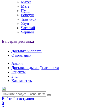
Матча
Матэ
Пу эр
Ройбуш
Травяной
Улун
Чага чай
Черный
Быстрая доставка
Доставка и оплата
О компании
Акции
Доставка еды из Джаганната
Рецепты
Блог
Как заказать
Войти
Регистрация
0