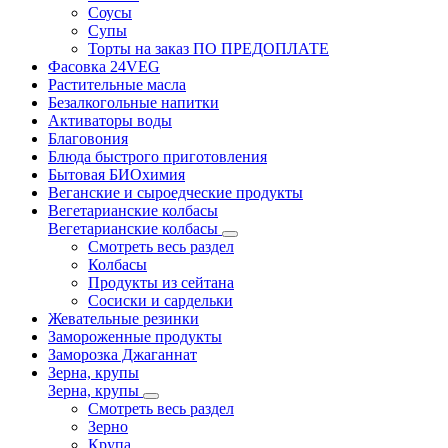
Соусы
Супы
Торты на заказ ПО ПРЕДОПЛАТЕ
Фасовка 24VEG
Растительные масла
Безалкогольные напитки
Активаторы воды
Благовония
Блюда быстрого приготовления
Бытовая БИОхимия
Веганские и сыроедческие продукты
Вегетарианские колбасы
Вегетарианские колбасы
Смотреть весь раздел
Колбасы
Продукты из сейтана
Сосиски и сардельки
Жевательные резинки
Замороженные продукты
Заморозка Джаганнат
Зерна, крупы
Зерна, крупы
Смотреть весь раздел
Зерно
Крупа