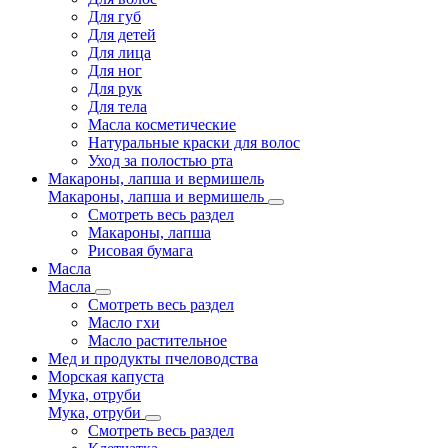
Для губ
Для детей
Для лица
Для ног
Для рук
Для тела
Масла косметические
Натуральные краски для волос
Уход за полостью рта
Макароны, лапша и вермишель
Макароны, лапша и вермишель
Смотреть весь раздел
Макароны, лапша
Рисовая бумага
Масла
Масла
Смотреть весь раздел
Масло гхи
Масло растительное
Мед и продукты пчеловодства
Морская капуста
Мука, отруби
Мука, отруби
Смотреть весь раздел