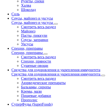
Рулеты, снеки
Халва
Шоколад
Соль
Соусы, майонез и уксусы
Соусы, майонез и уксусы
Смотреть весь раздел
Майонез
Пасты, пиккули
Соусы, заправки
Уксусы
Специи, приправы
Специи, приправы
Смотреть весь раздел
Специи, пряности
Сушеные овощи
Средства для оздоровления и укрепления иммунитета
Средства для оздоровления и укрепления иммунитета
Смотреть весь раздел
Аюрведические препараты
Бальзамы, сиропы
Кремы, мази
Пищевые добавки
Прополис
СуперФуды (SuperFoods)