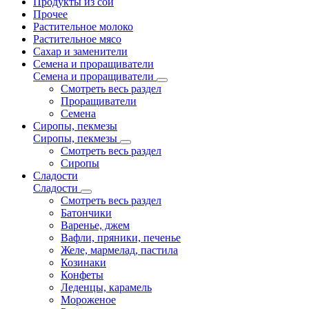
Продукты из сои
Прочее
Растительное молоко
Растительное мясо
Сахар и заменители
Семена и проращиватели
Семена и проращиватели
Смотреть весь раздел
Проращиватели
Семена
Сиропы, пекмезы
Сиропы, пекмезы
Смотреть весь раздел
Сиропы
Сладости
Сладости
Смотреть весь раздел
Батончики
Варенье, джем
Вафли, пряники, печенье
Желе, мармелад, пастила
Козинаки
Конфеты
Леденцы, карамель
Мороженое