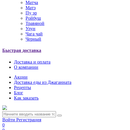
Матча
Матэ
Пу эр
Ройбуш
Травяной
Улун
Чага чай
Черный
Быстрая доставка
Доставка и оплата
О компании
Акции
Доставка еды из Джаганната
Рецепты
Блог
Как заказать
Войти
Регистрация
0