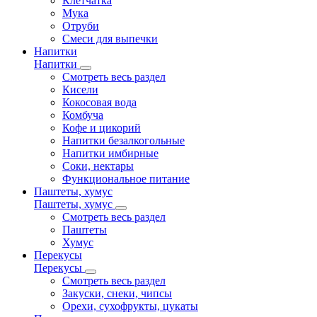
Клетчатка
Мука
Отруби
Смеси для выпечки
Напитки
Напитки
Смотреть весь раздел
Кисели
Кокосовая вода
Комбуча
Кофе и цикорий
Напитки безалкогольные
Напитки имбирные
Соки, нектары
Функциональное питание
Паштеты, хумус
Паштеты, хумус
Смотреть весь раздел
Паштеты
Хумус
Перекусы
Перекусы
Смотреть весь раздел
Закуски, снеки, чипсы
Орехи, сухофрукты, цукаты