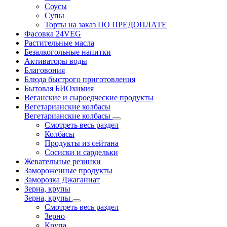
Соусы
Супы
Торты на заказ ПО ПРЕДОПЛАТЕ
Фасовка 24VEG
Растительные масла
Безалкогольные напитки
Активаторы воды
Благовония
Блюда быстрого приготовления
Бытовая БИОхимия
Веганские и сыроедческие продукты
Вегетарианские колбасы
Вегетарианские колбасы
Смотреть весь раздел
Колбасы
Продукты из сейтана
Сосиски и сардельки
Жевательные резинки
Замороженные продукты
Заморозка Джаганнат
Зерна, крупы
Зерна, крупы
Смотреть весь раздел
Зерно
Крупа