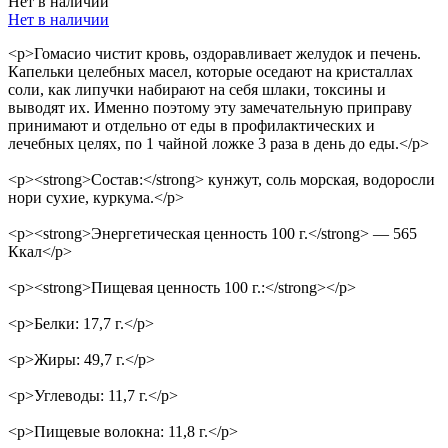
Нет в наличии
Нет в наличии
<p>Гомасио чистит кровь, оздоравливает желудок и печень.
Капельки целебных масел, которые оседают на кристаллах
соли, как липучки набирают на себя шлаки, токсины и
выводят их. Именно поэтому эту замечательную приправу
принимают и отдельно от еды в профилактических и
лечебных целях, по 1 чайной ложке 3 раза в день до еды.</p>
<p><strong>Состав:</strong> кунжут, соль морская, водоросли
нори сухие, куркума.</p>
<p><strong>Энергетическая ценность 100 г.</strong> — 565
Ккал</p>
<p><strong>Пищевая ценность 100 г.:</strong></p>
<p>Белки: 17,7 г.</p>
<p>Жиры: 49,7 г.</p>
<p>Углеводы: 11,7 г.</p>
<p>Пищевые волокна: 11,8 г.</p>