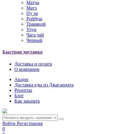
Матча
Матэ
Пу эр
Ройбуш
Травяной
Улун
Чага чай
Черный
Быстрая доставка
Доставка и оплата
О компании
Акции
Доставка еды из Джаганната
Рецепты
Блог
Как заказать
Войти
Регистрация
0