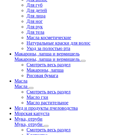
Для губ
Для детей
Для лица
Для ног
Для рук
Для тела
Масла косметические
Натуральные краски для волос
Уход за полостью рта
Макароны, лапша и вермишель
Макароны, лапша и вермишель
Смотреть весь раздел
Макароны, лапша
Рисовая бумага
Масла
Масла
Смотреть весь раздел
Масло гхи
Масло растительное
Мед и продукты пчеловодства
Морская капуста
Мука, отруби
Мука, отруби
Смотреть весь раздел