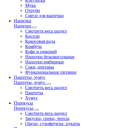
Клетчатка
Мука
Отруби
Смеси для выпечки
Напитки
Напитки
Смотреть весь раздел
Кисели
Кокосовая вода
Комбуча
Кофе и цикорий
Напитки безалкогольные
Напитки имбирные
Соки, нектары
Функциональное питание
Паштеты, хумус
Паштеты, хумус
Смотреть весь раздел
Паштеты
Хумус
Перекусы
Перекусы
Смотреть весь раздел
Закуски, снеки, чипсы
Орехи, сухофрукты, цукаты