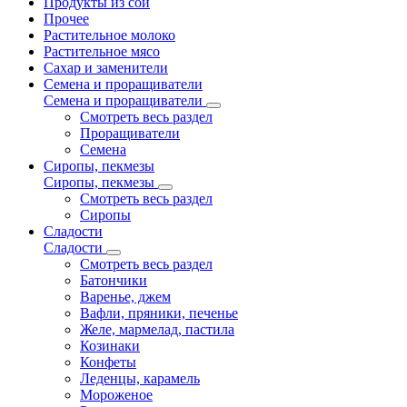
Продукты из сои
Прочее
Растительное молоко
Растительное мясо
Сахар и заменители
Семена и проращиватели
Семена и проращиватели
Смотреть весь раздел
Проращиватели
Семена
Сиропы, пекмезы
Сиропы, пекмезы
Смотреть весь раздел
Сиропы
Сладости
Сладости
Смотреть весь раздел
Батончики
Варенье, джем
Вафли, пряники, печенье
Желе, мармелад, пастила
Козинаки
Конфеты
Леденцы, карамель
Мороженое