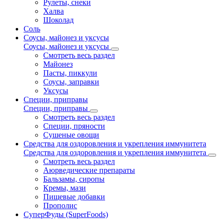
Рулеты, снеки
Халва
Шоколад
Соль
Соусы, майонез и уксусы
Соусы, майонез и уксусы
Смотреть весь раздел
Майонез
Пасты, пиккули
Соусы, заправки
Уксусы
Специи, приправы
Специи, приправы
Смотреть весь раздел
Специи, пряности
Сушеные овощи
Средства для оздоровления и укрепления иммунитета
Средства для оздоровления и укрепления иммунитета
Смотреть весь раздел
Аюрведические препараты
Бальзамы, сиропы
Кремы, мази
Пищевые добавки
Прополис
СуперФуды (SuperFoods)