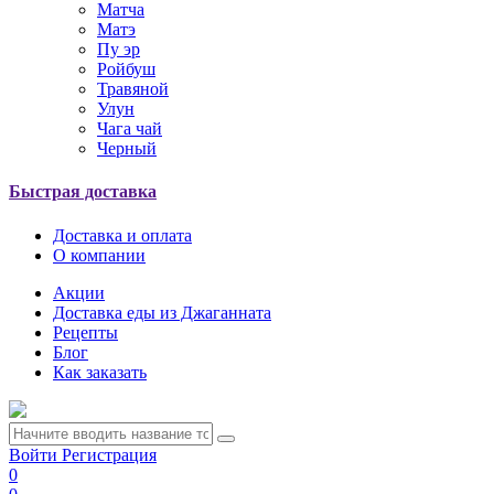
Матча
Матэ
Пу эр
Ройбуш
Травяной
Улун
Чага чай
Черный
Быстрая доставка
Доставка и оплата
О компании
Акции
Доставка еды из Джаганната
Рецепты
Блог
Как заказать
Войти
Регистрация
0