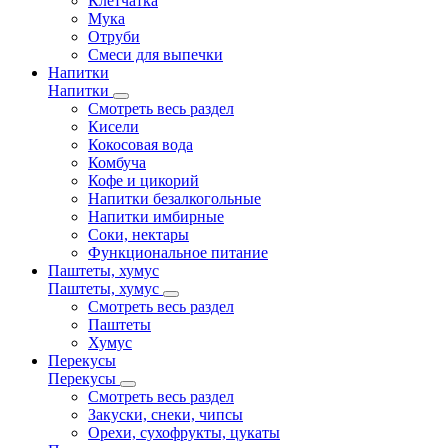
Клетчатка
Мука
Отруби
Смеси для выпечки
Напитки
Напитки
Смотреть весь раздел
Кисели
Кокосовая вода
Комбуча
Кофе и цикорий
Напитки безалкогольные
Напитки имбирные
Соки, нектары
Функциональное питание
Паштеты, хумус
Паштеты, хумус
Смотреть весь раздел
Паштеты
Хумус
Перекусы
Перекусы
Смотреть весь раздел
Закуски, снеки, чипсы
Орехи, сухофрукты, цукаты