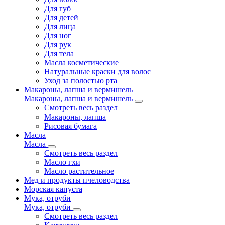
Для губ
Для детей
Для лица
Для ног
Для рук
Для тела
Масла косметические
Натуральные краски для волос
Уход за полостью рта
Макароны, лапша и вермишель
Макароны, лапша и вермишель
Смотреть весь раздел
Макароны, лапша
Рисовая бумага
Масла
Масла
Смотреть весь раздел
Масло гхи
Масло растительное
Мед и продукты пчеловодства
Морская капуста
Мука, отруби
Мука, отруби
Смотреть весь раздел