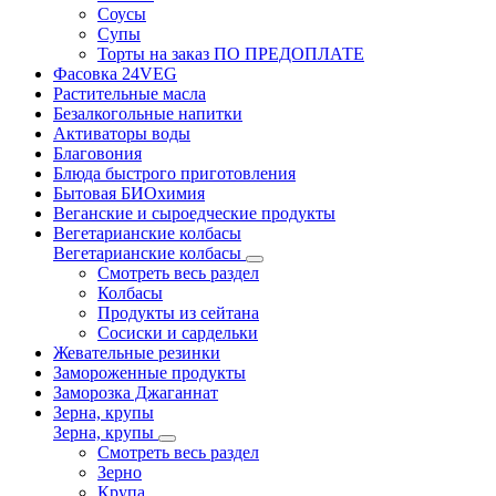
Соусы
Супы
Торты на заказ ПО ПРЕДОПЛАТЕ
Фасовка 24VEG
Растительные масла
Безалкогольные напитки
Активаторы воды
Благовония
Блюда быстрого приготовления
Бытовая БИОхимия
Веганские и сыроедческие продукты
Вегетарианские колбасы
Вегетарианские колбасы
Смотреть весь раздел
Колбасы
Продукты из сейтана
Сосиски и сардельки
Жевательные резинки
Замороженные продукты
Заморозка Джаганнат
Зерна, крупы
Зерна, крупы
Смотреть весь раздел
Зерно
Крупа