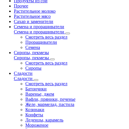
Продукты из сои
Прочее
Растительное молоко
Растительное мясо
Сахар и заменители
Семена и проращиватели
Семена и проращиватели
Смотреть весь раздел
Проращиватели
Семена
Сиропы, пекмезы
Сиропы, пекмезы
Смотреть весь раздел
Сиропы
Сладости
Сладости
Смотреть весь раздел
Батончики
Варенье, джем
Вафли, пряники, печенье
Желе, мармелад, пастила
Козинаки
Конфеты
Леденцы, карамель
Мороженое