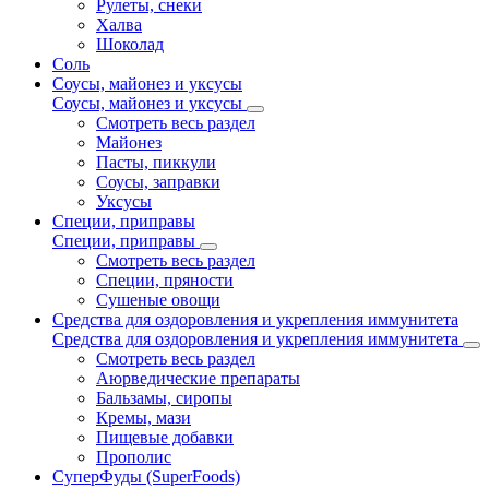
Рулеты, снеки
Халва
Шоколад
Соль
Соусы, майонез и уксусы
Соусы, майонез и уксусы
Смотреть весь раздел
Майонез
Пасты, пиккули
Соусы, заправки
Уксусы
Специи, приправы
Специи, приправы
Смотреть весь раздел
Специи, пряности
Сушеные овощи
Средства для оздоровления и укрепления иммунитета
Средства для оздоровления и укрепления иммунитета
Смотреть весь раздел
Аюрведические препараты
Бальзамы, сиропы
Кремы, мази
Пищевые добавки
Прополис
СуперФуды (SuperFoods)