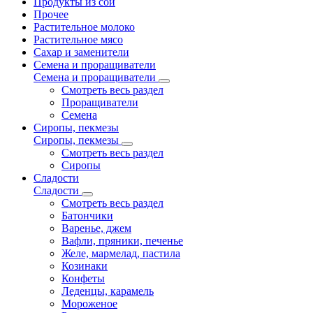
Продукты из сои
Прочее
Растительное молоко
Растительное мясо
Сахар и заменители
Семена и проращиватели
Семена и проращиватели
Смотреть весь раздел
Проращиватели
Семена
Сиропы, пекмезы
Сиропы, пекмезы
Смотреть весь раздел
Сиропы
Сладости
Сладости
Смотреть весь раздел
Батончики
Варенье, джем
Вафли, пряники, печенье
Желе, мармелад, пастила
Козинаки
Конфеты
Леденцы, карамель
Мороженое