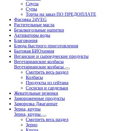
Соусы
Супы
Торты на заказ ПО ПРЕДОПЛАТЕ
Фасовка 24VEG
Растительные масла
Безалкогольные напитки
Активаторы воды
Благовония
Блюда быстрого приготовления
Бытовая БИОхимия
Веганские и сыроедческие продукты
Вегетарианские колбасы
Вегетарианские колбасы
Смотреть весь раздел
Колбасы
Продукты из сейтана
Сосиски и сардельки
Жевательные резинки
Замороженные продукты
Заморозка Джаганнат
Зерна, крупы
Зерна, крупы
Смотреть весь раздел
Зерно
Крупа