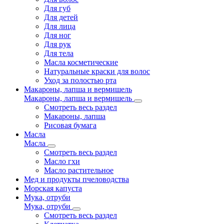
Для губ
Для детей
Для лица
Для ног
Для рук
Для тела
Масла косметические
Натуральные краски для волос
Уход за полостью рта
Макароны, лапша и вермишель
Макароны, лапша и вермишель
Смотреть весь раздел
Макароны, лапша
Рисовая бумага
Масла
Масла
Смотреть весь раздел
Масло гхи
Масло растительное
Мед и продукты пчеловодства
Морская капуста
Мука, отруби
Мука, отруби
Смотреть весь раздел