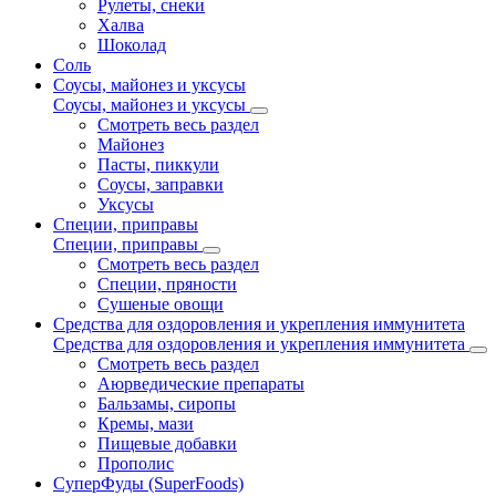
Рулеты, снеки
Халва
Шоколад
Соль
Соусы, майонез и уксусы
Соусы, майонез и уксусы
Смотреть весь раздел
Майонез
Пасты, пиккули
Соусы, заправки
Уксусы
Специи, приправы
Специи, приправы
Смотреть весь раздел
Специи, пряности
Сушеные овощи
Средства для оздоровления и укрепления иммунитета
Средства для оздоровления и укрепления иммунитета
Смотреть весь раздел
Аюрведические препараты
Бальзамы, сиропы
Кремы, мази
Пищевые добавки
Прополис
СуперФуды (SuperFoods)