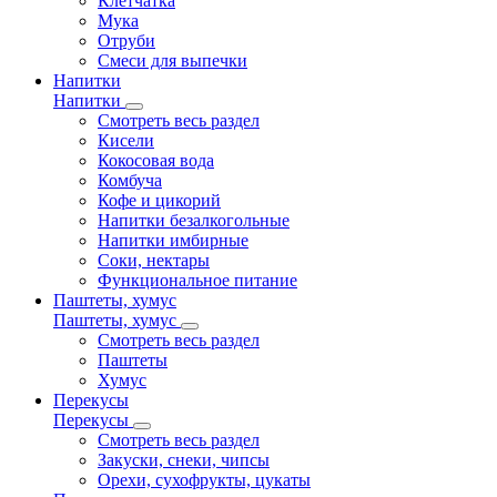
Клетчатка
Мука
Отруби
Смеси для выпечки
Напитки
Напитки
Смотреть весь раздел
Кисели
Кокосовая вода
Комбуча
Кофе и цикорий
Напитки безалкогольные
Напитки имбирные
Соки, нектары
Функциональное питание
Паштеты, хумус
Паштеты, хумус
Смотреть весь раздел
Паштеты
Хумус
Перекусы
Перекусы
Смотреть весь раздел
Закуски, снеки, чипсы
Орехи, сухофрукты, цукаты