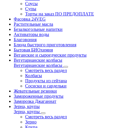
Соусы
Супы
Торты на заказ ПО ПРЕДОПЛАТЕ
Фасовка 24VEG
Растительные масла
Безалкогольные напитки
Активаторы воды
Благовония
Блюда быстрого приготовления
Бытовая БИОхимия
Веганские и сыроедческие продукты
Вегетарианские колбасы
Вегетарианские колбасы
Смотреть весь раздел
Колбасы
Продукты из сейтана
Сосиски и сардельки
Жевательные резинки
Замороженные продукты
Заморозка Джаганнат
Зерна, крупы
Зерна, крупы
Смотреть весь раздел
Зерно
Крупа