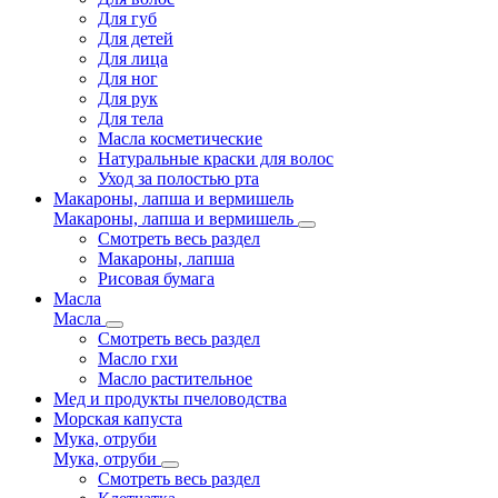
Для губ
Для детей
Для лица
Для ног
Для рук
Для тела
Масла косметические
Натуральные краски для волос
Уход за полостью рта
Макароны, лапша и вермишель
Макароны, лапша и вермишель
Смотреть весь раздел
Макароны, лапша
Рисовая бумага
Масла
Масла
Смотреть весь раздел
Масло гхи
Масло растительное
Мед и продукты пчеловодства
Морская капуста
Мука, отруби
Мука, отруби
Смотреть весь раздел