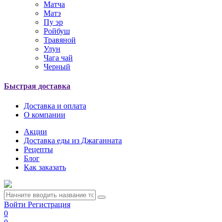
Матча
Матэ
Пу эр
Ройбуш
Травяной
Улун
Чага чай
Черный
Быстрая доставка
Доставка и оплата
О компании
Акции
Доставка еды из Джаганната
Рецепты
Блог
Как заказать
Войти
Регистрация
0