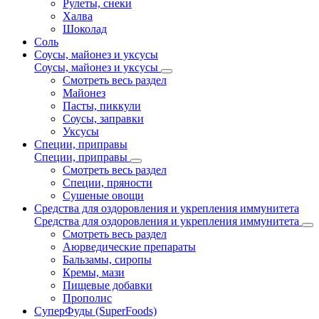
Рулеты, снеки
Халва
Шоколад
Соль
Соусы, майонез и уксусы
Соусы, майонез и уксусы
Смотреть весь раздел
Майонез
Пасты, пиккули
Соусы, заправки
Уксусы
Специи, приправы
Специи, приправы
Смотреть весь раздел
Специи, пряности
Сушеные овощи
Средства для оздоровления и укрепления иммунитета
Средства для оздоровления и укрепления иммунитета
Смотреть весь раздел
Аюрведические препараты
Бальзамы, сиропы
Кремы, мази
Пищевые добавки
Прополис
СуперФуды (SuperFoods)