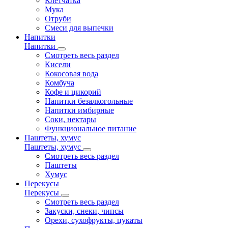
Клетчатка
Мука
Отруби
Смеси для выпечки
Напитки
Напитки
Смотреть весь раздел
Кисели
Кокосовая вода
Комбуча
Кофе и цикорий
Напитки безалкогольные
Напитки имбирные
Соки, нектары
Функциональное питание
Паштеты, хумус
Паштеты, хумус
Смотреть весь раздел
Паштеты
Хумус
Перекусы
Перекусы
Смотреть весь раздел
Закуски, снеки, чипсы
Орехи, сухофрукты, цукаты