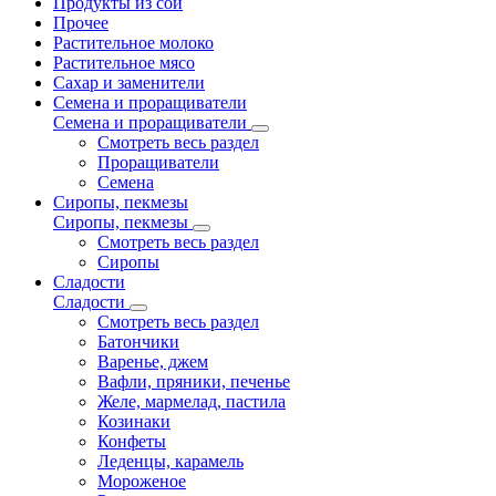
Продукты из сои
Прочее
Растительное молоко
Растительное мясо
Сахар и заменители
Семена и проращиватели
Семена и проращиватели
Смотреть весь раздел
Проращиватели
Семена
Сиропы, пекмезы
Сиропы, пекмезы
Смотреть весь раздел
Сиропы
Сладости
Сладости
Смотреть весь раздел
Батончики
Варенье, джем
Вафли, пряники, печенье
Желе, мармелад, пастила
Козинаки
Конфеты
Леденцы, карамель
Мороженое