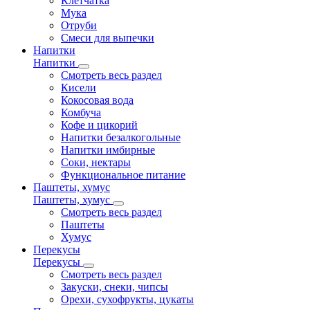
Клетчатка
Мука
Отруби
Смеси для выпечки
Напитки
Напитки
Смотреть весь раздел
Кисели
Кокосовая вода
Комбуча
Кофе и цикорий
Напитки безалкогольные
Напитки имбирные
Соки, нектары
Функциональное питание
Паштеты, хумус
Паштеты, хумус
Смотреть весь раздел
Паштеты
Хумус
Перекусы
Перекусы
Смотреть весь раздел
Закуски, снеки, чипсы
Орехи, сухофрукты, цукаты