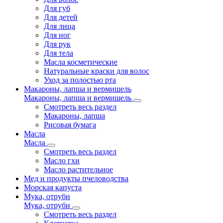
Для губ
Для детей
Для лица
Для ног
Для рук
Для тела
Масла косметические
Натуральные краски для волос
Уход за полостью рта
Макароны, лапша и вермишель
Макароны, лапша и вермишель
Смотреть весь раздел
Макароны, лапша
Рисовая бумага
Масла
Масла
Смотреть весь раздел
Масло гхи
Масло растительное
Мед и продукты пчеловодства
Морская капуста
Мука, отруби
Мука, отруби
Смотреть весь раздел