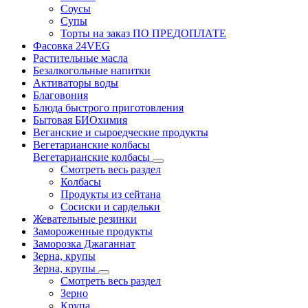
Соусы
Супы
Торты на заказ ПО ПРЕДОПЛАТЕ
Фасовка 24VEG
Растительные масла
Безалкогольные напитки
Активаторы воды
Благовония
Блюда быстрого приготовления
Бытовая БИОхимия
Веганские и сыроедческие продукты
Вегетарианские колбасы
Вегетарианские колбасы
Смотреть весь раздел
Колбасы
Продукты из сейтана
Сосиски и сардельки
Жевательные резинки
Замороженные продукты
Заморозка Джаганнат
Зерна, крупы
Зерна, крупы
Смотреть весь раздел
Зерно
Крупа