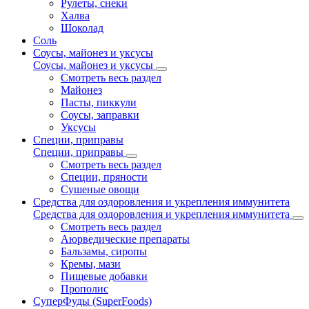
Рулеты, снеки
Халва
Шоколад
Соль
Соусы, майонез и уксусы
Соусы, майонез и уксусы
Смотреть весь раздел
Майонез
Пасты, пиккули
Соусы, заправки
Уксусы
Специи, приправы
Специи, приправы
Смотреть весь раздел
Специи, пряности
Сушеные овощи
Средства для оздоровления и укрепления иммунитета
Средства для оздоровления и укрепления иммунитета
Смотреть весь раздел
Аюрведические препараты
Бальзамы, сиропы
Кремы, мази
Пищевые добавки
Прополис
СуперФуды (SuperFoods)