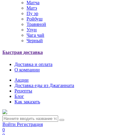
Матча
Матэ
Пу эр
Ройбуш
Травяной
Улун
Чага чай
Черный
Быстрая доставка
Доставка и оплата
О компании
Акции
Доставка еды из Джаганната
Рецепты
Блог
Как заказать
Войти
Регистрация
0