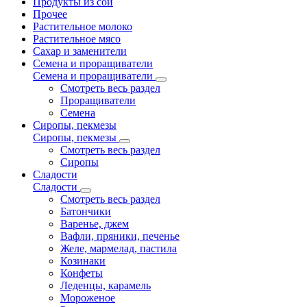
Продукты из сои
Прочее
Растительное молоко
Растительное мясо
Сахар и заменители
Семена и проращиватели
Семена и проращиватели
Смотреть весь раздел
Проращиватели
Семена
Сиропы, пекмезы
Сиропы, пекмезы
Смотреть весь раздел
Сиропы
Сладости
Сладости
Смотреть весь раздел
Батончики
Варенье, джем
Вафли, пряники, печенье
Желе, мармелад, пастила
Козинаки
Конфеты
Леденцы, карамель
Мороженое