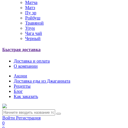
Матча
Матэ
Пу эр
Ройбуш
Травяной
Улун
Чага чай
Черный
Быстрая доставка
Доставка и оплата
О компании
Акции
Доставка еды из Джаганната
Рецепты
Блог
Как заказать
Войти
Регистрация
0