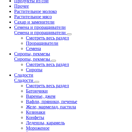
Продукты из сои
Прочее
Растительное молоко
Растительное мясо
Сахар и заменители
Семена и проращиватели
Семена и проращиватели
Смотреть весь раздел
Проращиватели
Семена
Сиропы, пекмезы
Сиропы, пекмезы
Смотреть весь раздел
Сиропы
Сладости
Сладости
Смотреть весь раздел
Батончики
Варенье, джем
Вафли, пряники, печенье
Желе, мармелад, пастила
Козинаки
Конфеты
Леденцы, карамель
Мороженое