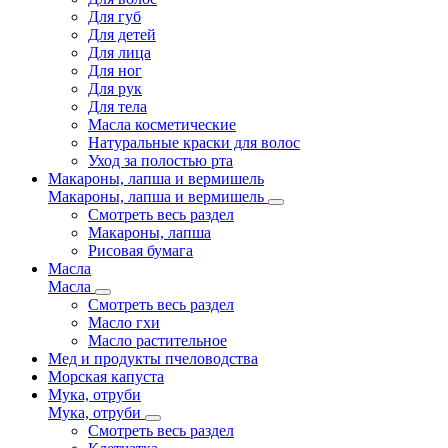
Для губ
Для детей
Для лица
Для ног
Для рук
Для тела
Масла косметические
Натуральные краски для волос
Уход за полостью рта
Макароны, лапша и вермишель
Макароны, лапша и вермишель
Смотреть весь раздел
Макароны, лапша
Рисовая бумага
Масла
Масла
Смотреть весь раздел
Масло гхи
Масло растительное
Мед и продукты пчеловодства
Морская капуста
Мука, отруби
Мука, отруби
Смотреть весь раздел