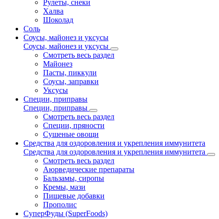
Рулеты, снеки
Халва
Шоколад
Соль
Соусы, майонез и уксусы
Соусы, майонез и уксусы
Смотреть весь раздел
Майонез
Пасты, пиккули
Соусы, заправки
Уксусы
Специи, приправы
Специи, приправы
Смотреть весь раздел
Специи, пряности
Сушеные овощи
Средства для оздоровления и укрепления иммунитета
Средства для оздоровления и укрепления иммунитета
Смотреть весь раздел
Аюрведические препараты
Бальзамы, сиропы
Кремы, мази
Пищевые добавки
Прополис
СуперФуды (SuperFoods)