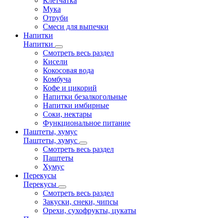
Клетчатка
Мука
Отруби
Смеси для выпечки
Напитки
Напитки
Смотреть весь раздел
Кисели
Кокосовая вода
Комбуча
Кофе и цикорий
Напитки безалкогольные
Напитки имбирные
Соки, нектары
Функциональное питание
Паштеты, хумус
Паштеты, хумус
Смотреть весь раздел
Паштеты
Хумус
Перекусы
Перекусы
Смотреть весь раздел
Закуски, снеки, чипсы
Орехи, сухофрукты, цукаты