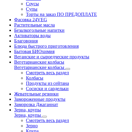
Соусы
Супы
Торты на заказ ПО ПРЕДОПЛАТЕ
Фасовка 24VEG
Растительные масла
Безалкогольные напитки
Активаторы воды
Благовония
Блюда быстрого приготовления
Бытовая БИОхимия
Веганские и сыроедческие продукты
Вегетарианские колбасы
Вегетарианские колбасы
Смотреть весь раздел
Колбасы
Продукты из сейтана
Сосиски и сардельки
Жевательные резинки
Замороженные продукты
Заморозка Джаганнат
Зерна, крупы
Зерна, крупы
Смотреть весь раздел
Зерно
Крупа