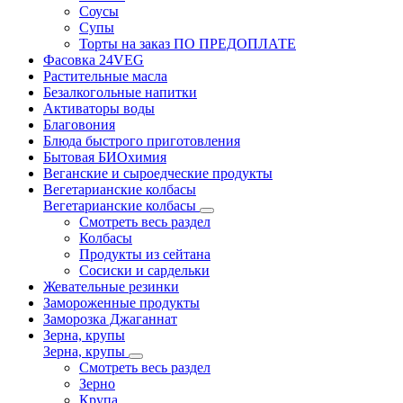
Соусы
Супы
Торты на заказ ПО ПРЕДОПЛАТЕ
Фасовка 24VEG
Растительные масла
Безалкогольные напитки
Активаторы воды
Благовония
Блюда быстрого приготовления
Бытовая БИОхимия
Веганские и сыроедческие продукты
Вегетарианские колбасы
Вегетарианские колбасы
Смотреть весь раздел
Колбасы
Продукты из сейтана
Сосиски и сардельки
Жевательные резинки
Замороженные продукты
Заморозка Джаганнат
Зерна, крупы
Зерна, крупы
Смотреть весь раздел
Зерно
Крупа