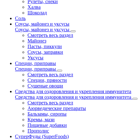
Рулеты, снеки
Халва
Шоколад
Соль
Соусы, майонез и уксусы
Соусы, майонез и уксусы
Смотреть весь раздел
Майонез
Пасты, пиккули
Соусы, заправки
Уксусы
Специи, приправы
Специи, приправы
Смотреть весь раздел
Специи, пряности
Сушеные овощи
Средства для оздоровления и укрепления иммунитета
Средства для оздоровления и укрепления иммунитета
Смотреть весь раздел
Аюрведические препараты
Бальзамы, сиропы
Кремы, мази
Пищевые добавки
Прополис
СуперФуды (SuperFoods)