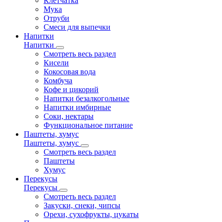
Клетчатка
Мука
Отруби
Смеси для выпечки
Напитки
Напитки
Смотреть весь раздел
Кисели
Кокосовая вода
Комбуча
Кофе и цикорий
Напитки безалкогольные
Напитки имбирные
Соки, нектары
Функциональное питание
Паштеты, хумус
Паштеты, хумус
Смотреть весь раздел
Паштеты
Хумус
Перекусы
Перекусы
Смотреть весь раздел
Закуски, снеки, чипсы
Орехи, сухофрукты, цукаты