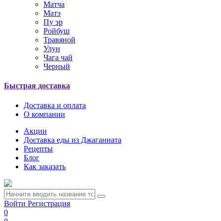
Матча
Матэ
Пу эр
Ройбуш
Травяной
Улун
Чага чай
Черный
Быстрая доставка
Доставка и оплата
О компании
Акции
Доставка еды из Джаганната
Рецепты
Блог
Как заказать
Войти
Регистрация
0