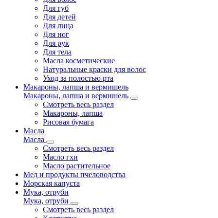
Для губ
Для детей
Для лица
Для ног
Для рук
Для тела
Масла косметические
Натуральные краски для волос
Уход за полостью рта
Макароны, лапша и вермишель
Макароны, лапша и вермишель
Смотреть весь раздел
Макароны, лапша
Рисовая бумага
Масла
Масла
Смотреть весь раздел
Масло гхи
Масло растительное
Мед и продукты пчеловодства
Морская капуста
Мука, отруби
Мука, отруби
Смотреть весь раздел