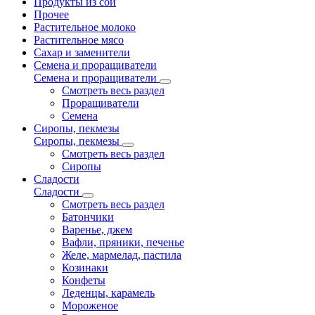
Продукты из сои
Прочее
Растительное молоко
Растительное мясо
Сахар и заменители
Семена и проращиватели
Семена и проращиватели
Смотреть весь раздел
Проращиватели
Семена
Сиропы, пекмезы
Сиропы, пекмезы
Смотреть весь раздел
Сиропы
Сладости
Сладости
Смотреть весь раздел
Батончики
Варенье, джем
Вафли, пряники, печенье
Желе, мармелад, пастила
Козинаки
Конфеты
Леденцы, карамель
Мороженое