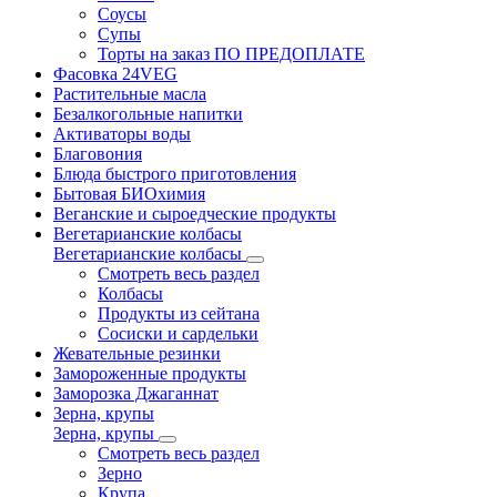
Соусы
Супы
Торты на заказ ПО ПРЕДОПЛАТЕ
Фасовка 24VEG
Растительные масла
Безалкогольные напитки
Активаторы воды
Благовония
Блюда быстрого приготовления
Бытовая БИОхимия
Веганские и сыроедческие продукты
Вегетарианские колбасы
Вегетарианские колбасы
Смотреть весь раздел
Колбасы
Продукты из сейтана
Сосиски и сардельки
Жевательные резинки
Замороженные продукты
Заморозка Джаганнат
Зерна, крупы
Зерна, крупы
Смотреть весь раздел
Зерно
Крупа