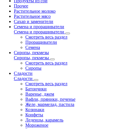
Продукты из сои
Прочее
Растительное молоко
Растительное мясо
Сахар и заменители
Семена и проращиватели
Семена и проращиватели
Смотреть весь раздел
Проращиватели
Семена
Сиропы, пекмезы
Сиропы, пекмезы
Смотреть весь раздел
Сиропы
Сладости
Сладости
Смотреть весь раздел
Батончики
Варенье, джем
Вафли, пряники, печенье
Желе, мармелад, пастила
Козинаки
Конфеты
Леденцы, карамель
Мороженое