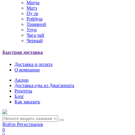
Матча
Матэ
Пу эр
Ройбуш
Травяной
Улун
Чага чай
Черный
Быстрая доставка
Доставка и оплата
О компании
Акции
Доставка еды из Джаганната
Рецепты
Блог
Как заказать
Войти
Регистрация
0