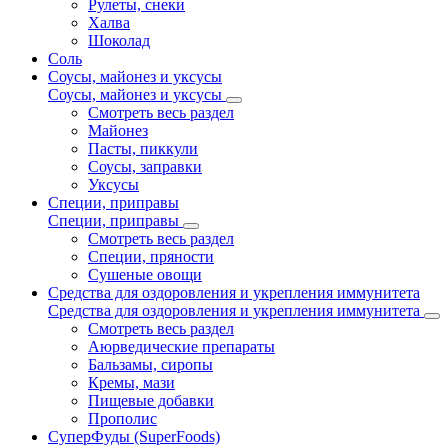
Рулеты, снеки
Халва
Шоколад
Соль
Соусы, майонез и уксусы
Соусы, майонез и уксусы
Смотреть весь раздел
Майонез
Пасты, пиккули
Соусы, заправки
Уксусы
Специи, приправы
Специи, приправы
Смотреть весь раздел
Специи, пряности
Сушеные овощи
Средства для оздоровления и укрепления иммунитета
Средства для оздоровления и укрепления иммунитета
Смотреть весь раздел
Аюрведические препараты
Бальзамы, сиропы
Кремы, мази
Пищевые добавки
Прополис
СуперФуды (SuperFoods)