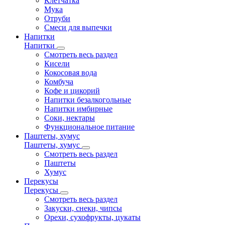
Клетчатка
Мука
Отруби
Смеси для выпечки
Напитки
Напитки
Смотреть весь раздел
Кисели
Кокосовая вода
Комбуча
Кофе и цикорий
Напитки безалкогольные
Напитки имбирные
Соки, нектары
Функциональное питание
Паштеты, хумус
Паштеты, хумус
Смотреть весь раздел
Паштеты
Хумус
Перекусы
Перекусы
Смотреть весь раздел
Закуски, снеки, чипсы
Орехи, сухофрукты, цукаты