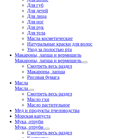
Для губ
Для детей
Для лица
Для ног
Для рук
Для тела
Масла косметические
Натуральные краски для волос
Уход за полостью рта
Макароны, лапша и вермишель
Макароны, лапша и вермишель
Смотреть весь раздел
Макароны, лапша
Рисовая бумага
Масла
Масла
Смотреть весь раздел
Масло гхи
Масло растительное
Мед и продукты пчеловодства
Морская капуста
Мука, отруби
Мука, отруби
Смотреть весь раздел