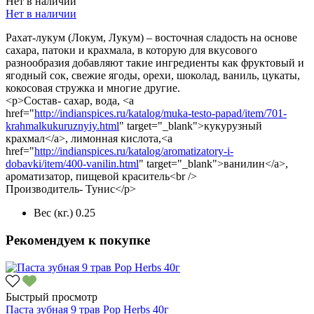
Нет в наличии
Нет в наличии
Рахат-лукум (Локум, Лукум) – восточная сладость на основе
сахара, патоки и крахмала, в которую для вкусового
разнообразия добавляют такие ингредиенты как фруктовый и
ягодный сок, свежие ягоды, орехи, шоколад, ваниль, цукаты,
кокосовая стружка и многие другие.
<p>Состав- сахар, вода, <a
href="
http://indianspices.ru/katalog/muka-testo-papad/item/701-
krahmalkukuruznyiy.html
" target="_blank">кукурузный
крахмал</a>, лимонная кислота,<a
href="
http://indianspices.ru/katalog/aromatizatory-i-
dobavki/item/400-vanilin.html
" target="_blank">ванилин</a>,
ароматизатор, пищевой краситель<br />
Производитель- Тунис</p>
Вес (кг.)
0.25
Рекомендуем к покупке
Быстрый просмотр
Паста зубная 9 трав Pop Herbs 40г