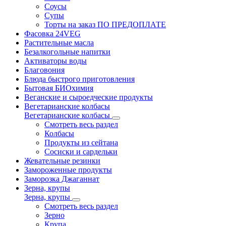
Соусы
Супы
Торты на заказ ПО ПРЕДОПЛАТЕ
Фасовка 24VEG
Растительные масла
Безалкогольные напитки
Активаторы воды
Благовония
Блюда быстрого приготовления
Бытовая БИОхимия
Веганские и сыроедческие продукты
Вегетарианские колбасы
Вегетарианские колбасы
Смотреть весь раздел
Колбасы
Продукты из сейтана
Сосиски и сардельки
Жевательные резинки
Замороженные продукты
Заморозка Джаганнат
Зерна, крупы
Зерна, крупы
Смотреть весь раздел
Зерно
Крупа