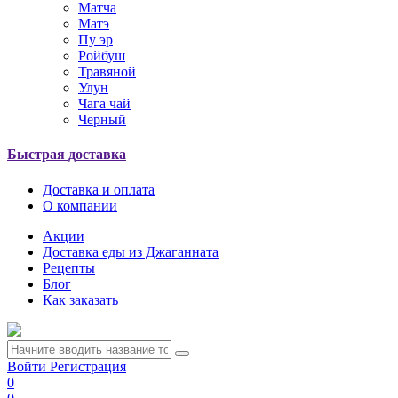
Матча
Матэ
Пу эр
Ройбуш
Травяной
Улун
Чага чай
Черный
Быстрая доставка
Доставка и оплата
О компании
Акции
Доставка еды из Джаганната
Рецепты
Блог
Как заказать
Войти
Регистрация
0