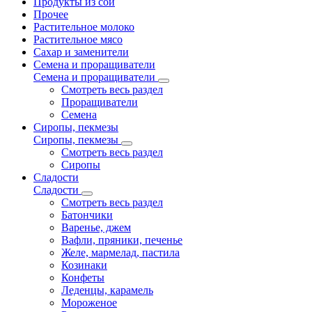
Продукты из сои
Прочее
Растительное молоко
Растительное мясо
Сахар и заменители
Семена и проращиватели
Семена и проращиватели
Смотреть весь раздел
Проращиватели
Семена
Сиропы, пекмезы
Сиропы, пекмезы
Смотреть весь раздел
Сиропы
Сладости
Сладости
Смотреть весь раздел
Батончики
Варенье, джем
Вафли, пряники, печенье
Желе, мармелад, пастила
Козинаки
Конфеты
Леденцы, карамель
Мороженое