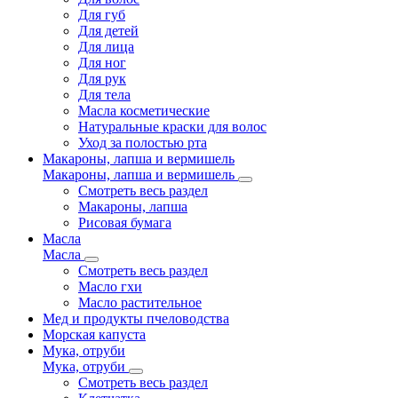
Для губ
Для детей
Для лица
Для ног
Для рук
Для тела
Масла косметические
Натуральные краски для волос
Уход за полостью рта
Макароны, лапша и вермишель
Макароны, лапша и вермишель
Смотреть весь раздел
Макароны, лапша
Рисовая бумага
Масла
Масла
Смотреть весь раздел
Масло гхи
Масло растительное
Мед и продукты пчеловодства
Морская капуста
Мука, отруби
Мука, отруби
Смотреть весь раздел