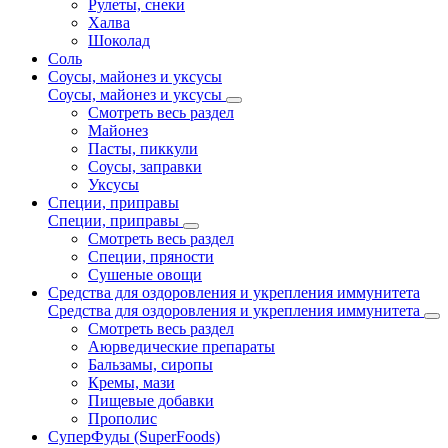
Рулеты, снеки
Халва
Шоколад
Соль
Соусы, майонез и уксусы
Соусы, майонез и уксусы
Смотреть весь раздел
Майонез
Пасты, пиккули
Соусы, заправки
Уксусы
Специи, приправы
Специи, приправы
Смотреть весь раздел
Специи, пряности
Сушеные овощи
Средства для оздоровления и укрепления иммунитета
Средства для оздоровления и укрепления иммунитета
Смотреть весь раздел
Аюрведические препараты
Бальзамы, сиропы
Кремы, мази
Пищевые добавки
Прополис
СуперФуды (SuperFoods)