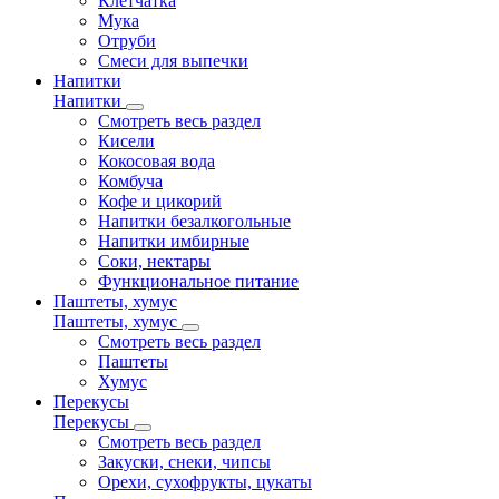
Клетчатка
Мука
Отруби
Смеси для выпечки
Напитки
Напитки
Смотреть весь раздел
Кисели
Кокосовая вода
Комбуча
Кофе и цикорий
Напитки безалкогольные
Напитки имбирные
Соки, нектары
Функциональное питание
Паштеты, хумус
Паштеты, хумус
Смотреть весь раздел
Паштеты
Хумус
Перекусы
Перекусы
Смотреть весь раздел
Закуски, снеки, чипсы
Орехи, сухофрукты, цукаты