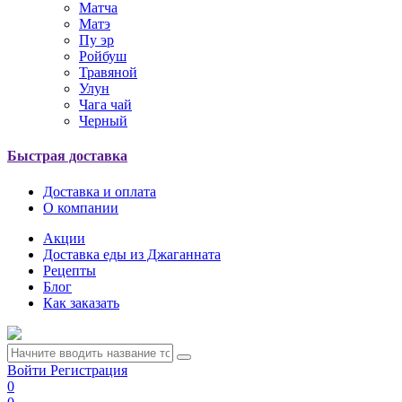
Матча
Матэ
Пу эр
Ройбуш
Травяной
Улун
Чага чай
Черный
Быстрая доставка
Доставка и оплата
О компании
Акции
Доставка еды из Джаганната
Рецепты
Блог
Как заказать
Войти
Регистрация
0