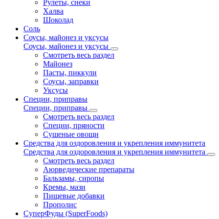
Рулеты, снеки
Халва
Шоколад
Соль
Соусы, майонез и уксусы
Соусы, майонез и уксусы
Смотреть весь раздел
Майонез
Пасты, пиккули
Соусы, заправки
Уксусы
Специи, приправы
Специи, приправы
Смотреть весь раздел
Специи, пряности
Сушеные овощи
Средства для оздоровления и укрепления иммунитета
Средства для оздоровления и укрепления иммунитета
Смотреть весь раздел
Аюрведические препараты
Бальзамы, сиропы
Кремы, мази
Пищевые добавки
Прополис
СуперФуды (SuperFoods)