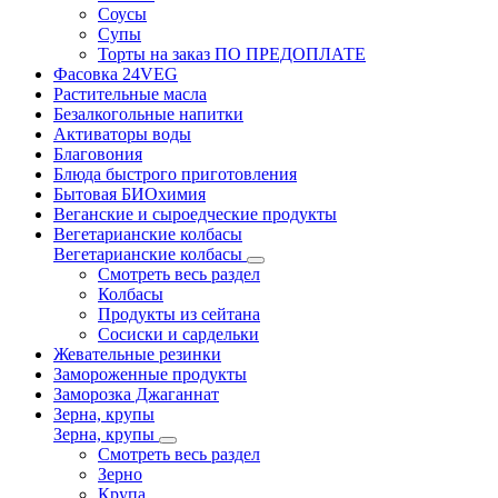
Соусы
Супы
Торты на заказ ПО ПРЕДОПЛАТЕ
Фасовка 24VEG
Растительные масла
Безалкогольные напитки
Активаторы воды
Благовония
Блюда быстрого приготовления
Бытовая БИОхимия
Веганские и сыроедческие продукты
Вегетарианские колбасы
Вегетарианские колбасы
Смотреть весь раздел
Колбасы
Продукты из сейтана
Сосиски и сардельки
Жевательные резинки
Замороженные продукты
Заморозка Джаганнат
Зерна, крупы
Зерна, крупы
Смотреть весь раздел
Зерно
Крупа