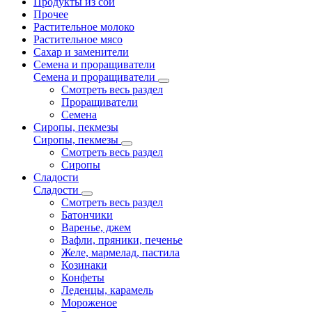
Продукты из сои
Прочее
Растительное молоко
Растительное мясо
Сахар и заменители
Семена и проращиватели
Семена и проращиватели
Смотреть весь раздел
Проращиватели
Семена
Сиропы, пекмезы
Сиропы, пекмезы
Смотреть весь раздел
Сиропы
Сладости
Сладости
Смотреть весь раздел
Батончики
Варенье, джем
Вафли, пряники, печенье
Желе, мармелад, пастила
Козинаки
Конфеты
Леденцы, карамель
Мороженое