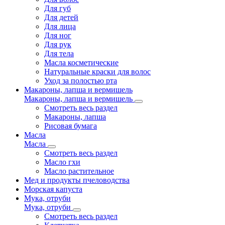
Для губ
Для детей
Для лица
Для ног
Для рук
Для тела
Масла косметические
Натуральные краски для волос
Уход за полостью рта
Макароны, лапша и вермишель
Макароны, лапша и вермишель
Смотреть весь раздел
Макароны, лапша
Рисовая бумага
Масла
Масла
Смотреть весь раздел
Масло гхи
Масло растительное
Мед и продукты пчеловодства
Морская капуста
Мука, отруби
Мука, отруби
Смотреть весь раздел