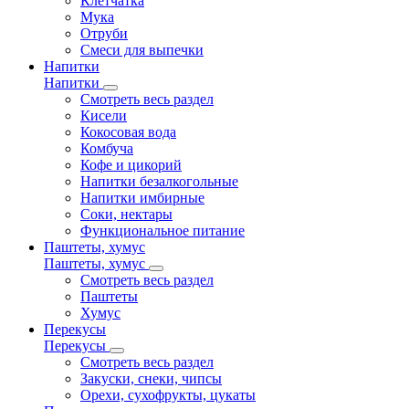
Клетчатка
Мука
Отруби
Смеси для выпечки
Напитки
Напитки
Смотреть весь раздел
Кисели
Кокосовая вода
Комбуча
Кофе и цикорий
Напитки безалкогольные
Напитки имбирные
Соки, нектары
Функциональное питание
Паштеты, хумус
Паштеты, хумус
Смотреть весь раздел
Паштеты
Хумус
Перекусы
Перекусы
Смотреть весь раздел
Закуски, снеки, чипсы
Орехи, сухофрукты, цукаты