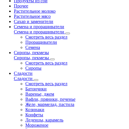
Продукты из сои
Прочее
Растительное молоко
Растительное мясо
Сахар и заменители
Семена и проращиватели
Семена и проращиватели
Смотреть весь раздел
Проращиватели
Семена
Сиропы, пекмезы
Сиропы, пекмезы
Смотреть весь раздел
Сиропы
Сладости
Сладости
Смотреть весь раздел
Батончики
Варенье, джем
Вафли, пряники, печенье
Желе, мармелад, пастила
Козинаки
Конфеты
Леденцы, карамель
Мороженое