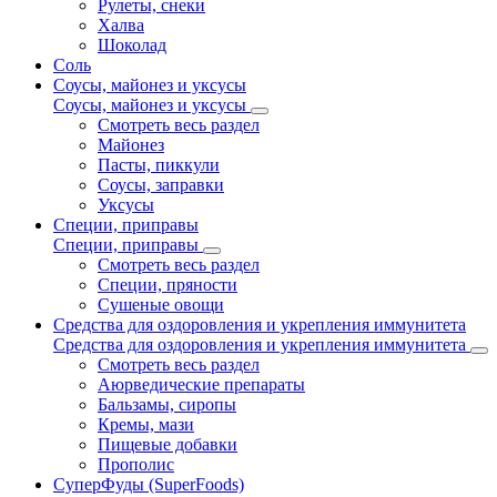
Рулеты, снеки
Халва
Шоколад
Соль
Соусы, майонез и уксусы
Соусы, майонез и уксусы
Смотреть весь раздел
Майонез
Пасты, пиккули
Соусы, заправки
Уксусы
Специи, приправы
Специи, приправы
Смотреть весь раздел
Специи, пряности
Сушеные овощи
Средства для оздоровления и укрепления иммунитета
Средства для оздоровления и укрепления иммунитета
Смотреть весь раздел
Аюрведические препараты
Бальзамы, сиропы
Кремы, мази
Пищевые добавки
Прополис
СуперФуды (SuperFoods)