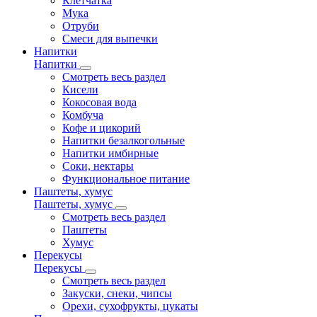
Клетчатка
Мука
Отруби
Смеси для выпечки
Напитки
Напитки
Смотреть весь раздел
Кисели
Кокосовая вода
Комбуча
Кофе и цикорий
Напитки безалкогольные
Напитки имбирные
Соки, нектары
Функциональное питание
Паштеты, хумус
Паштеты, хумус
Смотреть весь раздел
Паштеты
Хумус
Перекусы
Перекусы
Смотреть весь раздел
Закуски, снеки, чипсы
Орехи, сухофрукты, цукаты