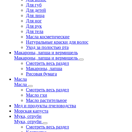
Для губ
Для детей
Для лица
Для ног
Для рук
Для тела
Масла косметические
Натуральные краски для волос
Уход за полостью рта
Макароны, лапша и вермишель
Макароны, лапша и вермишель
Смотреть весь раздел
Макароны, лапша
Рисовая бумага
Масла
Масла
Смотреть весь раздел
Масло гхи
Масло растительное
Мед и продукты пчеловодства
Морская капуста
Мука, отруби
Мука, отруби
Смотреть весь раздел