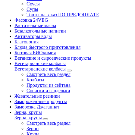
Соусы
Супы
Торты на заказ ПО ПРЕДОПЛАТЕ
Фасовка 24VEG
Растительные масла
Безалкогольные напитки
Активаторы воды
Благовония
Блюда быстрого приготовления
Бытовая БИОхимия
Веганские и сыроедческие продукты
Вегетарианские колбасы
Вегетарианские колбасы
Смотреть весь раздел
Колбасы
Продукты из сейтана
Сосиски и сардельки
Жевательные резинки
Замороженные продукты
Заморозка Джаганнат
Зерна, крупы
Зерна, крупы
Смотреть весь раздел
Зерно
Крупа