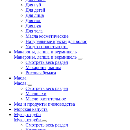
Для губ
Для детей
Для лица
Для ног
Для рук
Для тела
Масла косметические
Натуральные краски для волос
Уход за полостью рта
Макароны, лапша и вермишель
Макароны, лапша и вермишель
Смотреть весь раздел
Макароны, лапша
Рисовая бумага
Масла
Масла
Смотреть весь раздел
Масло гхи
Масло растительное
Мед и продукты пчеловодства
Морская капуста
Мука, отруби
Мука, отруби
Смотреть весь раздел