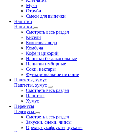
Клетчатка
Мука
Отруби
Смеси для выпечки
Напитки
Напитки
Смотреть весь раздел
Кисели
Кокосовая вода
Комбуча
Кофе и цикорий
Напитки безалкогольные
Напитки имбирные
Соки, нектары
Функциональное питание
Паштеты, хумус
Паштеты, хумус
Смотреть весь раздел
Паштеты
Хумус
Перекусы
Перекусы
Смотреть весь раздел
Закуски, снеки, чипсы
Орехи, сухофрукты, цукаты