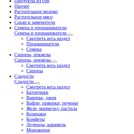
Продукты из сои
Прочее
Растительное молоко
Растительное мясо
Сахар и заменители
Семена и проращиватели
Семена и проращиватели
Смотреть весь раздел
Проращиватели
Семена
Сиропы, пекмезы
Сиропы, пекмезы
Смотреть весь раздел
Сиропы
Сладости
Сладости
Смотреть весь раздел
Батончики
Варенье, джем
Вафли, пряники, печенье
Желе, мармелад, пастила
Козинаки
Конфеты
Леденцы, карамель
Мороженое