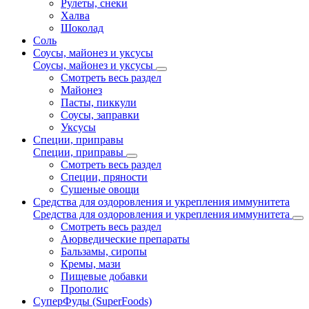
Рулеты, снеки
Халва
Шоколад
Соль
Соусы, майонез и уксусы
Соусы, майонез и уксусы
Смотреть весь раздел
Майонез
Пасты, пиккули
Соусы, заправки
Уксусы
Специи, приправы
Специи, приправы
Смотреть весь раздел
Специи, пряности
Сушеные овощи
Средства для оздоровления и укрепления иммунитета
Средства для оздоровления и укрепления иммунитета
Смотреть весь раздел
Аюрведические препараты
Бальзамы, сиропы
Кремы, мази
Пищевые добавки
Прополис
СуперФуды (SuperFoods)