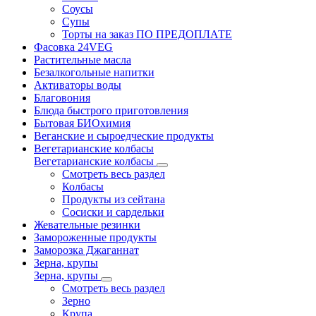
Соусы
Супы
Торты на заказ ПО ПРЕДОПЛАТЕ
Фасовка 24VEG
Растительные масла
Безалкогольные напитки
Активаторы воды
Благовония
Блюда быстрого приготовления
Бытовая БИОхимия
Веганские и сыроедческие продукты
Вегетарианские колбасы
Вегетарианские колбасы
Смотреть весь раздел
Колбасы
Продукты из сейтана
Сосиски и сардельки
Жевательные резинки
Замороженные продукты
Заморозка Джаганнат
Зерна, крупы
Зерна, крупы
Смотреть весь раздел
Зерно
Крупа