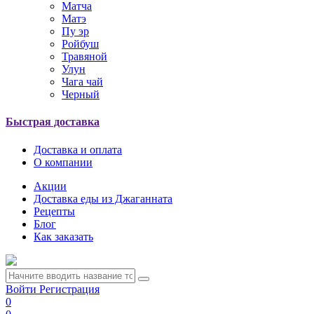
Матча
Матэ
Пу эр
Ройбуш
Травяной
Улун
Чага чай
Черный
Быстрая доставка
Доставка и оплата
О компании
Акции
Доставка еды из Джаганната
Рецепты
Блог
Как заказать
Войти
Регистрация
0