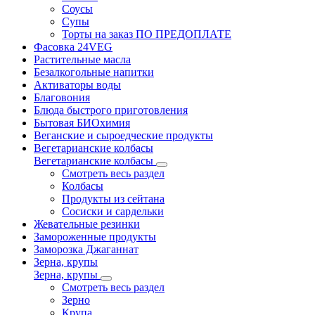
Соусы
Супы
Торты на заказ ПО ПРЕДОПЛАТЕ
Фасовка 24VEG
Растительные масла
Безалкогольные напитки
Активаторы воды
Благовония
Блюда быстрого приготовления
Бытовая БИОхимия
Веганские и сыроедческие продукты
Вегетарианские колбасы
Вегетарианские колбасы
Смотреть весь раздел
Колбасы
Продукты из сейтана
Сосиски и сардельки
Жевательные резинки
Замороженные продукты
Заморозка Джаганнат
Зерна, крупы
Зерна, крупы
Смотреть весь раздел
Зерно
Крупа