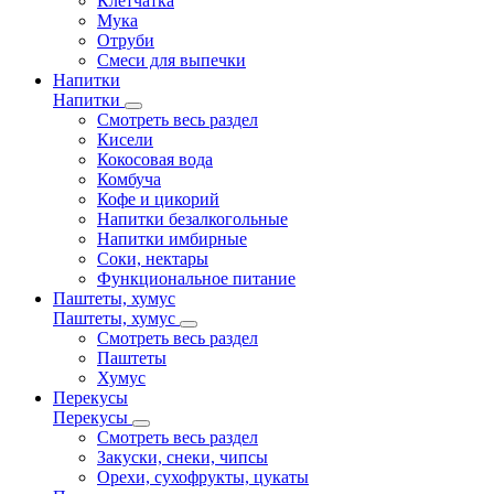
Клетчатка
Мука
Отруби
Смеси для выпечки
Напитки
Напитки
Смотреть весь раздел
Кисели
Кокосовая вода
Комбуча
Кофе и цикорий
Напитки безалкогольные
Напитки имбирные
Соки, нектары
Функциональное питание
Паштеты, хумус
Паштеты, хумус
Смотреть весь раздел
Паштеты
Хумус
Перекусы
Перекусы
Смотреть весь раздел
Закуски, снеки, чипсы
Орехи, сухофрукты, цукаты