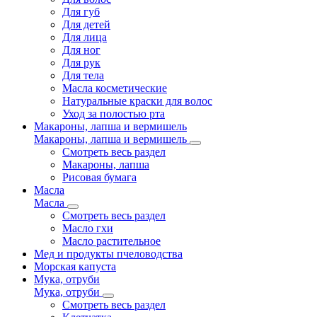
Для губ
Для детей
Для лица
Для ног
Для рук
Для тела
Масла косметические
Натуральные краски для волос
Уход за полостью рта
Макароны, лапша и вермишель
Макароны, лапша и вермишель
Смотреть весь раздел
Макароны, лапша
Рисовая бумага
Масла
Масла
Смотреть весь раздел
Масло гхи
Масло растительное
Мед и продукты пчеловодства
Морская капуста
Мука, отруби
Мука, отруби
Смотреть весь раздел