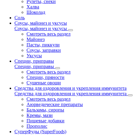
Рулеты, снеки
Халва
Шоколад
Соль
Соусы, майонез и уксусы
Соусы, майонез и уксусы
Смотреть весь раздел
Майонез
Пасты, пиккули
Соусы, заправки
Уксусы
Специи, приправы
Специи, приправы
Смотреть весь раздел
Специи, пряности
Сушеные овощи
Средства для оздоровления и укрепления иммунитета
Средства для оздоровления и укрепления иммунитета
Смотреть весь раздел
Аюрведические препараты
Бальзамы, сиропы
Кремы, мази
Пищевые добавки
Прополис
СуперФуды (SuperFoods)