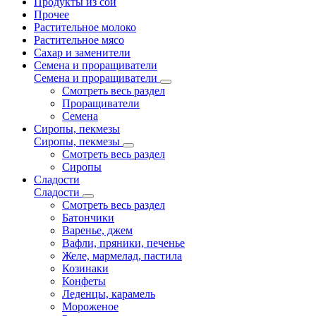
Продукты из сои
Прочее
Растительное молоко
Растительное мясо
Сахар и заменители
Семена и проращиватели
Семена и проращиватели
Смотреть весь раздел
Проращиватели
Семена
Сиропы, пекмезы
Сиропы, пекмезы
Смотреть весь раздел
Сиропы
Сладости
Сладости
Смотреть весь раздел
Батончики
Варенье, джем
Вафли, пряники, печенье
Желе, мармелад, пастила
Козинаки
Конфеты
Леденцы, карамель
Мороженое