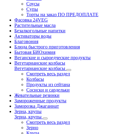
Соусы
Супы
Торты на заказ ПО ПРЕДОПЛАТЕ
Фасовка 24VEG
Растительные масла
Безалкогольные напитки
Активаторы воды
Благовония
Блюда быстрого приготовления
Бытовая БИОхимия
Веганские и сыроедческие продукты
Вегетарианские колбасы
Вегетарианские колбасы
Смотреть весь раздел
Колбасы
Продукты из сейтана
Сосиски и сардельки
Жевательные резинки
Замороженные продукты
Заморозка Джаганнат
Зерна, крупы
Зерна, крупы
Смотреть весь раздел
Зерно
Крупа