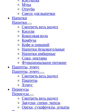
Клетчатка
Мука
Отруби
Смеси для выпечки
Напитки
Напитки
Смотреть весь раздел
Кисели
Кокосовая вода
Комбуча
Кофе и цикорий
Напитки безалкогольные
Напитки имбирные
Соки, нектары
Функциональное питание
Паштеты, хумус
Паштеты, хумус
Смотреть весь раздел
Паштеты
Хумус
Перекусы
Перекусы
Смотреть весь раздел
Закуски, снеки, чипсы
Орехи, сухофрукты, цукаты