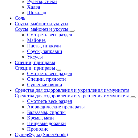
Рулеты, снеки
Халва
Шоколад
Соль
Соусы, майонез и уксусы
Соусы, майонез и уксусы
Смотреть весь раздел
Майонез
Пасты, пиккули
Соусы, заправки
Уксусы
Специи, приправы
Специи, приправы
Смотреть весь раздел
Специи, пряности
Сушеные овощи
Средства для оздоровления и укрепления иммунитета
Средства для оздоровления и укрепления иммунитета
Смотреть весь раздел
Аюрведические препараты
Бальзамы, сиропы
Кремы, мази
Пищевые добавки
Прополис
СуперФуды (SuperFoods)