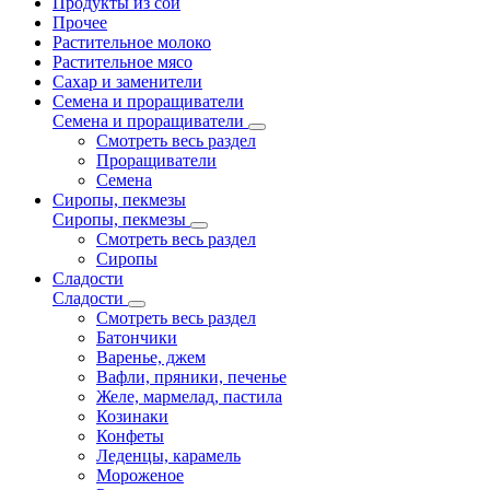
Продукты из сои
Прочее
Растительное молоко
Растительное мясо
Сахар и заменители
Семена и проращиватели
Семена и проращиватели
Смотреть весь раздел
Проращиватели
Семена
Сиропы, пекмезы
Сиропы, пекмезы
Смотреть весь раздел
Сиропы
Сладости
Сладости
Смотреть весь раздел
Батончики
Варенье, джем
Вафли, пряники, печенье
Желе, мармелад, пастила
Козинаки
Конфеты
Леденцы, карамель
Мороженое