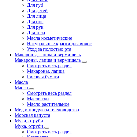
Для губ
Для детей
Для лица
Для ног
Для рук
Для тела
Масла косметические
Натуральные краски для волос
Уход за полостью рта
Макароны, лапша и вермишель
Макароны, лапша и вермишель
Смотреть весь раздел
Макароны, лапша
Рисовая бумага
Масла
Масла
Смотреть весь раздел
Масло гхи
Масло растительное
Мед и продукты пчеловодства
Морская капуста
Мука, отруби
Мука, отруби
Смотреть весь раздел