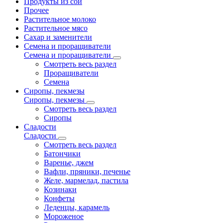
Продукты из сои
Прочее
Растительное молоко
Растительное мясо
Сахар и заменители
Семена и проращиватели
Семена и проращиватели
Смотреть весь раздел
Проращиватели
Семена
Сиропы, пекмезы
Сиропы, пекмезы
Смотреть весь раздел
Сиропы
Сладости
Сладости
Смотреть весь раздел
Батончики
Варенье, джем
Вафли, пряники, печенье
Желе, мармелад, пастила
Козинаки
Конфеты
Леденцы, карамель
Мороженое