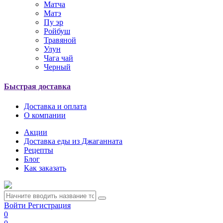
Матча
Матэ
Пу эр
Ройбуш
Травяной
Улун
Чага чай
Черный
Быстрая доставка
Доставка и оплата
О компании
Акции
Доставка еды из Джаганната
Рецепты
Блог
Как заказать
Войти
Регистрация
0