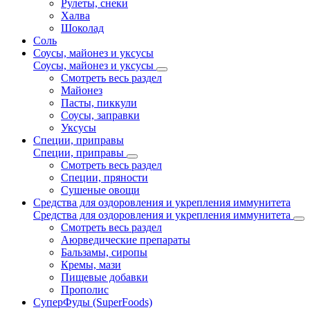
Рулеты, снеки
Халва
Шоколад
Соль
Соусы, майонез и уксусы
Соусы, майонез и уксусы
Смотреть весь раздел
Майонез
Пасты, пиккули
Соусы, заправки
Уксусы
Специи, приправы
Специи, приправы
Смотреть весь раздел
Специи, пряности
Сушеные овощи
Средства для оздоровления и укрепления иммунитета
Средства для оздоровления и укрепления иммунитета
Смотреть весь раздел
Аюрведические препараты
Бальзамы, сиропы
Кремы, мази
Пищевые добавки
Прополис
СуперФуды (SuperFoods)