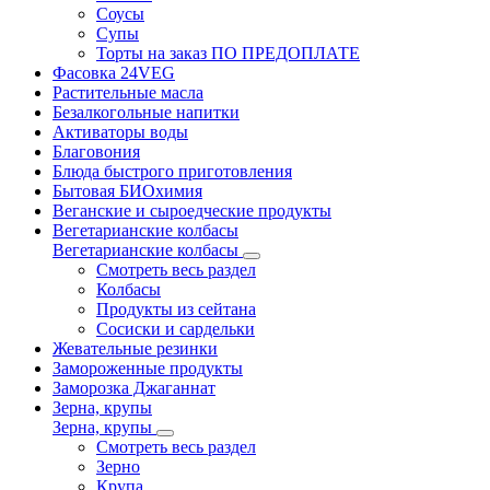
Соусы
Супы
Торты на заказ ПО ПРЕДОПЛАТЕ
Фасовка 24VEG
Растительные масла
Безалкогольные напитки
Активаторы воды
Благовония
Блюда быстрого приготовления
Бытовая БИОхимия
Веганские и сыроедческие продукты
Вегетарианские колбасы
Вегетарианские колбасы
Смотреть весь раздел
Колбасы
Продукты из сейтана
Сосиски и сардельки
Жевательные резинки
Замороженные продукты
Заморозка Джаганнат
Зерна, крупы
Зерна, крупы
Смотреть весь раздел
Зерно
Крупа