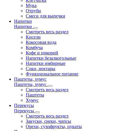
Клетчатка
Мука
Отруби
Смеси для выпечки
Напитки
Напитки
Смотреть весь раздел
Кисели
Кокосовая вода
Комбуча
Кофе и цикорий
Напитки безалкогольные
Напитки имбирные
Соки, нектары
Функциональное питание
Паштеты, хумус
Паштеты, хумус
Смотреть весь раздел
Паштеты
Хумус
Перекусы
Перекусы
Смотреть весь раздел
Закуски, снеки, чипсы
Орехи, сухофрукты, цукаты