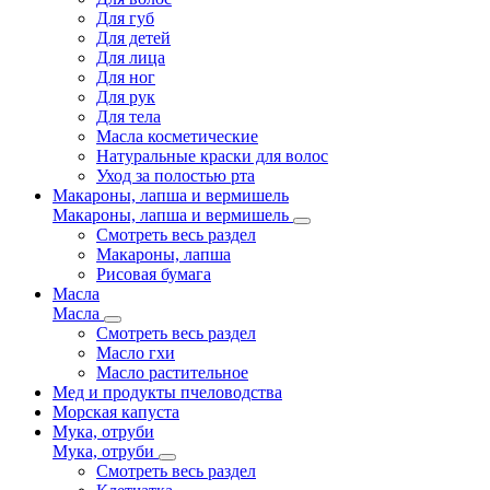
Для губ
Для детей
Для лица
Для ног
Для рук
Для тела
Масла косметические
Натуральные краски для волос
Уход за полостью рта
Макароны, лапша и вермишель
Макароны, лапша и вермишель
Смотреть весь раздел
Макароны, лапша
Рисовая бумага
Масла
Масла
Смотреть весь раздел
Масло гхи
Масло растительное
Мед и продукты пчеловодства
Морская капуста
Мука, отруби
Мука, отруби
Смотреть весь раздел