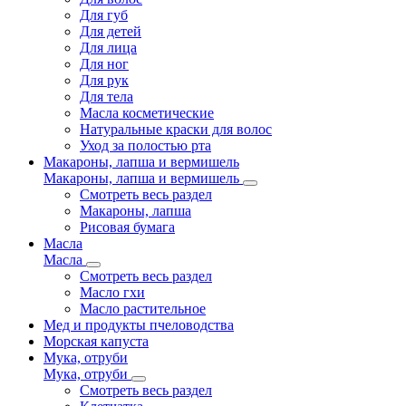
Для губ
Для детей
Для лица
Для ног
Для рук
Для тела
Масла косметические
Натуральные краски для волос
Уход за полостью рта
Макароны, лапша и вермишель
Макароны, лапша и вермишель
Смотреть весь раздел
Макароны, лапша
Рисовая бумага
Масла
Масла
Смотреть весь раздел
Масло гхи
Масло растительное
Мед и продукты пчеловодства
Морская капуста
Мука, отруби
Мука, отруби
Смотреть весь раздел