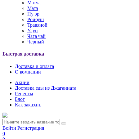
Матча
Матэ
Пу эр
Ройбуш
Травяной
Улун
Чага чай
Черный
Быстрая доставка
Доставка и оплата
О компании
Акции
Доставка еды из Джаганната
Рецепты
Блог
Как заказать
Войти
Регистрация
0