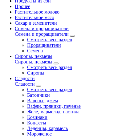
Продукты из сои
Прочее
Растительное молоко
Растительное мясо
Сахар и заменители
Семена и проращиватели
Семена и проращиватели
Смотреть весь раздел
Проращиватели
Семена
Сиропы, пекмезы
Сиропы, пекмезы
Смотреть весь раздел
Сиропы
Сладости
Сладости
Смотреть весь раздел
Батончики
Варенье, джем
Вафли, пряники, печенье
Желе, мармелад, пастила
Козинаки
Конфеты
Леденцы, карамель
Мороженое