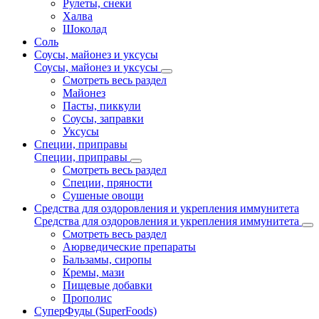
Рулеты, снеки
Халва
Шоколад
Соль
Соусы, майонез и уксусы
Соусы, майонез и уксусы
Смотреть весь раздел
Майонез
Пасты, пиккули
Соусы, заправки
Уксусы
Специи, приправы
Специи, приправы
Смотреть весь раздел
Специи, пряности
Сушеные овощи
Средства для оздоровления и укрепления иммунитета
Средства для оздоровления и укрепления иммунитета
Смотреть весь раздел
Аюрведические препараты
Бальзамы, сиропы
Кремы, мази
Пищевые добавки
Прополис
СуперФуды (SuperFoods)