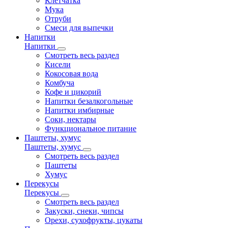
Клетчатка
Мука
Отруби
Смеси для выпечки
Напитки
Напитки
Смотреть весь раздел
Кисели
Кокосовая вода
Комбуча
Кофе и цикорий
Напитки безалкогольные
Напитки имбирные
Соки, нектары
Функциональное питание
Паштеты, хумус
Паштеты, хумус
Смотреть весь раздел
Паштеты
Хумус
Перекусы
Перекусы
Смотреть весь раздел
Закуски, снеки, чипсы
Орехи, сухофрукты, цукаты