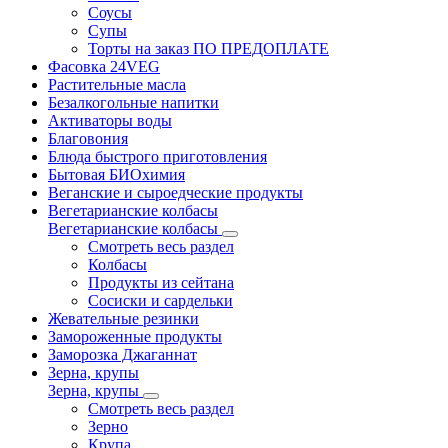
Соусы
Супы
Торты на заказ ПО ПРЕДОПЛАТЕ
Фасовка 24VEG
Растительные масла
Безалкогольные напитки
Активаторы воды
Благовония
Блюда быстрого приготовления
Бытовая БИОхимия
Веганские и сыроедческие продукты
Вегетарианские колбасы
Вегетарианские колбасы
Смотреть весь раздел
Колбасы
Продукты из сейтана
Сосиски и сардельки
Жевательные резинки
Замороженные продукты
Заморозка Джаганнат
Зерна, крупы
Зерна, крупы
Смотреть весь раздел
Зерно
Крупа