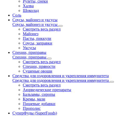
Рулеты, снеки
Халва
Шоколад
Соль
Соусы, майонез и уксусы
Соусы, майонез и уксусы
Смотреть весь раздел
Майонез
Пасты, пиккули
Соусы, заправки
Уксусы
Специи, приправы
Специи, приправы
Смотреть весь раздел
Специи, пряности
Сушеные овощи
Средства для оздоровления и укрепления иммунитета
Средства для оздоровления и укрепления иммунитета
Смотреть весь раздел
Аюрведические препараты
Бальзамы, сиропы
Кремы, мази
Пищевые добавки
Прополис
СуперФуды (SuperFoods)