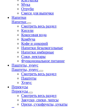
Клетчатка
Мука
Отруби
Смеси для выпечки
Напитки
Напитки
Смотреть весь раздел
Кисели
Кокосовая вода
Комбуча
Кофе и цикорий
Напитки безалкогольные
Напитки имбирные
Соки, нектары
Функциональное питание
Паштеты, хумус
Паштеты, хумус
Смотреть весь раздел
Паштеты
Хумус
Перекусы
Перекусы
Смотреть весь раздел
Закуски, снеки, чипсы
Орехи, сухофрукты, цукаты