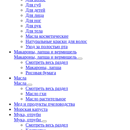
Для губ
Для детей
Для лица
Для ног
Для рук
Для тела
Масла косметические
Натуральные краски для волос
Уход за полостью рта
Макароны, лапша и вермишель
Макароны, лапша и вермишель
Смотреть весь раздел
Макароны, лапша
Рисовая бумага
Масла
Масла
Смотреть весь раздел
Масло гхи
Масло растительное
Мед и продукты пчеловодства
Морская капуста
Мука, отруби
Мука, отруби
Смотреть весь раздел