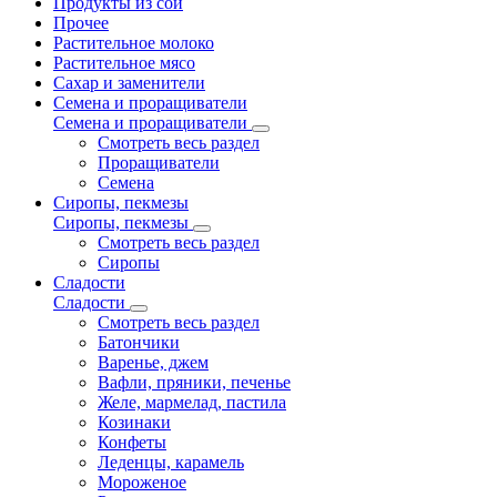
Продукты из сои
Прочее
Растительное молоко
Растительное мясо
Сахар и заменители
Семена и проращиватели
Семена и проращиватели
Смотреть весь раздел
Проращиватели
Семена
Сиропы, пекмезы
Сиропы, пекмезы
Смотреть весь раздел
Сиропы
Сладости
Сладости
Смотреть весь раздел
Батончики
Варенье, джем
Вафли, пряники, печенье
Желе, мармелад, пастила
Козинаки
Конфеты
Леденцы, карамель
Мороженое