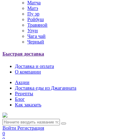
Матча
Матэ
Пу эр
Ройбуш
Травяной
Улун
Чага чай
Черный
Быстрая доставка
Доставка и оплата
О компании
Акции
Доставка еды из Джаганната
Рецепты
Блог
Как заказать
Войти
Регистрация
0