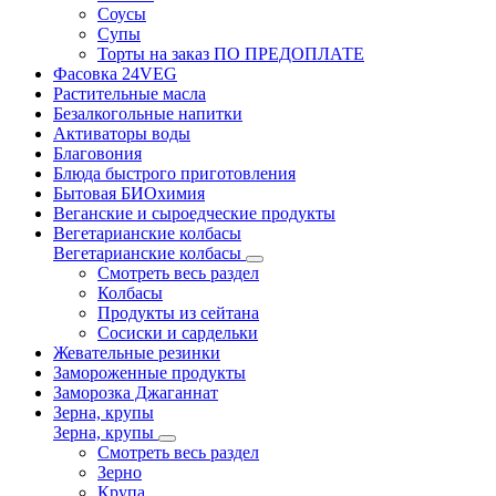
Соусы
Супы
Торты на заказ ПО ПРЕДОПЛАТЕ
Фасовка 24VEG
Растительные масла
Безалкогольные напитки
Активаторы воды
Благовония
Блюда быстрого приготовления
Бытовая БИОхимия
Веганские и сыроедческие продукты
Вегетарианские колбасы
Вегетарианские колбасы
Смотреть весь раздел
Колбасы
Продукты из сейтана
Сосиски и сардельки
Жевательные резинки
Замороженные продукты
Заморозка Джаганнат
Зерна, крупы
Зерна, крупы
Смотреть весь раздел
Зерно
Крупа