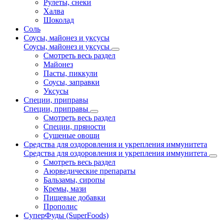
Рулеты, снеки
Халва
Шоколад
Соль
Соусы, майонез и уксусы
Соусы, майонез и уксусы
Смотреть весь раздел
Майонез
Пасты, пиккули
Соусы, заправки
Уксусы
Специи, приправы
Специи, приправы
Смотреть весь раздел
Специи, пряности
Сушеные овощи
Средства для оздоровления и укрепления иммунитета
Средства для оздоровления и укрепления иммунитета
Смотреть весь раздел
Аюрведические препараты
Бальзамы, сиропы
Кремы, мази
Пищевые добавки
Прополис
СуперФуды (SuperFoods)