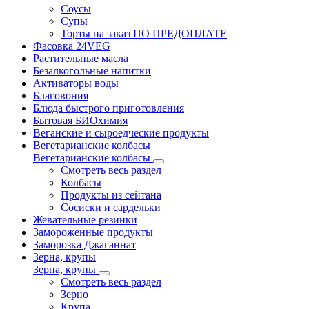
Соусы
Супы
Торты на заказ ПО ПРЕДОПЛАТЕ
Фасовка 24VEG
Растительные масла
Безалкогольные напитки
Активаторы воды
Благовония
Блюда быстрого приготовления
Бытовая БИОхимия
Веганские и сыроедческие продукты
Вегетарианские колбасы
Вегетарианские колбасы
Смотреть весь раздел
Колбасы
Продукты из сейтана
Сосиски и сардельки
Жевательные резинки
Замороженные продукты
Заморозка Джаганнат
Зерна, крупы
Зерна, крупы
Смотреть весь раздел
Зерно
Крупа