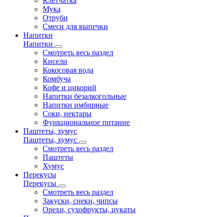
Клетчатка
Мука
Отруби
Смеси для выпечки
Напитки
Напитки
Смотреть весь раздел
Кисели
Кокосовая вода
Комбуча
Кофе и цикорий
Напитки безалкогольные
Напитки имбирные
Соки, нектары
Функциональное питание
Паштеты, хумус
Паштеты, хумус
Смотреть весь раздел
Паштеты
Хумус
Перекусы
Перекусы
Смотреть весь раздел
Закуски, снеки, чипсы
Орехи, сухофрукты, цукаты