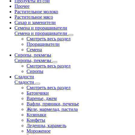
Продукты из сои
Прочее
Растительное молоко
Растительное мясо
Сахар и заменители
Семена и проращиватели
Семена и проращиватели
Смотреть весь раздел
Проращиватели
Семена
Сиропы, пекмезы
Сиропы, пекмезы
Смотреть весь раздел
Сиропы
Сладости
Сладости
Смотреть весь раздел
Батончики
Варенье, джем
Вафли, пряники, печенье
Желе, мармелад, пастила
Козинаки
Конфеты
Леденцы, карамель
Мороженое