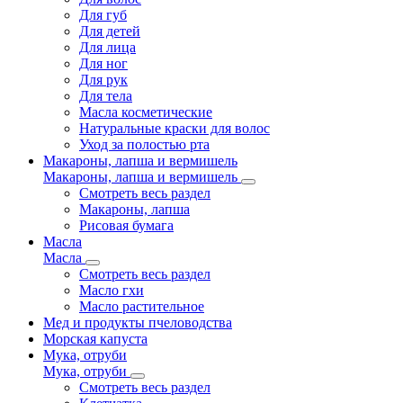
Для губ
Для детей
Для лица
Для ног
Для рук
Для тела
Масла косметические
Натуральные краски для волос
Уход за полостью рта
Макароны, лапша и вермишель
Макароны, лапша и вермишель
Смотреть весь раздел
Макароны, лапша
Рисовая бумага
Масла
Масла
Смотреть весь раздел
Масло гхи
Масло растительное
Мед и продукты пчеловодства
Морская капуста
Мука, отруби
Мука, отруби
Смотреть весь раздел