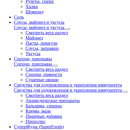
Рулеты, снеки
Халва
Шоколад
Соль
Соусы, майонез и уксусы
Соусы, майонез и уксусы
Смотреть весь раздел
Майонез
Пасты, пиккули
Соусы, заправки
Уксусы
Специи, приправы
Специи, приправы
Смотреть весь раздел
Специи, пряности
Сушеные овощи
Средства для оздоровления и укрепления иммунитета
Средства для оздоровления и укрепления иммунитета
Смотреть весь раздел
Аюрведические препараты
Бальзамы, сиропы
Кремы, мази
Пищевые добавки
Прополис
СуперФуды (SuperFoods)