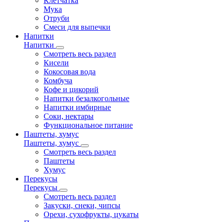
Клетчатка
Мука
Отруби
Смеси для выпечки
Напитки
Напитки
Смотреть весь раздел
Кисели
Кокосовая вода
Комбуча
Кофе и цикорий
Напитки безалкогольные
Напитки имбирные
Соки, нектары
Функциональное питание
Паштеты, хумус
Паштеты, хумус
Смотреть весь раздел
Паштеты
Хумус
Перекусы
Перекусы
Смотреть весь раздел
Закуски, снеки, чипсы
Орехи, сухофрукты, цукаты