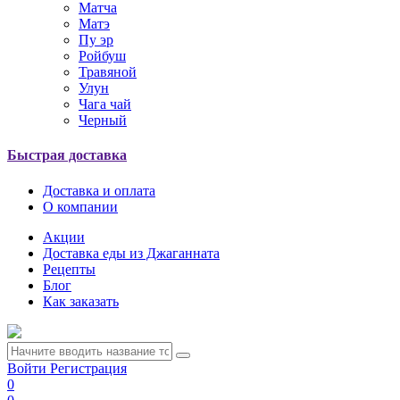
Матча
Матэ
Пу эр
Ройбуш
Травяной
Улун
Чага чай
Черный
Быстрая доставка
Доставка и оплата
О компании
Акции
Доставка еды из Джаганната
Рецепты
Блог
Как заказать
Войти
Регистрация
0