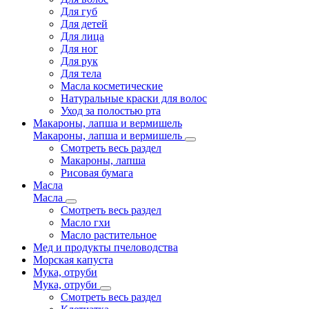
Для губ
Для детей
Для лица
Для ног
Для рук
Для тела
Масла косметические
Натуральные краски для волос
Уход за полостью рта
Макароны, лапша и вермишель
Макароны, лапша и вермишель
Смотреть весь раздел
Макароны, лапша
Рисовая бумага
Масла
Масла
Смотреть весь раздел
Масло гхи
Масло растительное
Мед и продукты пчеловодства
Морская капуста
Мука, отруби
Мука, отруби
Смотреть весь раздел