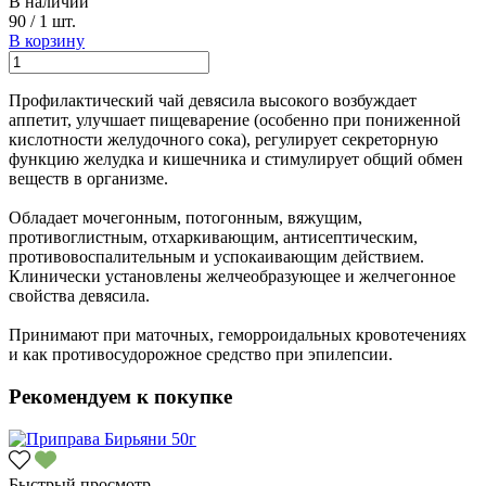
В наличии
90
/
1 шт.
В корзину
Профилактический чай девясила высокого возбуждает
аппетит, улучшает пищеварение (особенно при пониженной
кислотности желудочного сока), регулирует секреторную
функцию желудка и кишечника и стимулирует общий обмен
веществ в организме.
Обладает мочегонным, потогонным, вяжущим,
противоглистным, отхаркивающим, антисептическим,
противовоспалительным и успокаивающим действием.
Клинически установлены желчеобразующее и желчегонное
свойства девясила.
Принимают при маточных, геморроидальных кровотечениях
и как противосудорожное средство при эпилепсии.
Рекомендуем к покупке
Быстрый просмотр