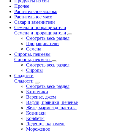
Продукты из сои
Прочее
Растительное молоко
Растительное мясо
Сахар и заменители
Семена и проращиватели
Семена и проращиватели
Смотреть весь раздел
Проращиватели
Семена
Сиропы, пекмезы
Сиропы, пекмезы
Смотреть весь раздел
Сиропы
Сладости
Сладости
Смотреть весь раздел
Батончики
Варенье, джем
Вафли, пряники, печенье
Желе, мармелад, пастила
Козинаки
Конфеты
Леденцы, карамель
Мороженое