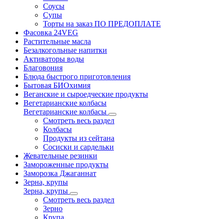
Соусы
Супы
Торты на заказ ПО ПРЕДОПЛАТЕ
Фасовка 24VEG
Растительные масла
Безалкогольные напитки
Активаторы воды
Благовония
Блюда быстрого приготовления
Бытовая БИОхимия
Веганские и сыроедческие продукты
Вегетарианские колбасы
Вегетарианские колбасы
Смотреть весь раздел
Колбасы
Продукты из сейтана
Сосиски и сардельки
Жевательные резинки
Замороженные продукты
Заморозка Джаганнат
Зерна, крупы
Зерна, крупы
Смотреть весь раздел
Зерно
Крупа