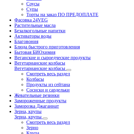
Соусы
Супы
Торты на заказ ПО ПРЕДОПЛАТЕ
Фасовка 24VEG
Растительные масла
Безалкогольные напитки
Активаторы воды
Благовония
Блюда быстрого приготовления
Бытовая БИОхимия
Веганские и сыроедческие продукты
Вегетарианские колбасы
Вегетарианские колбасы
Смотреть весь раздел
Колбасы
Продукты из сейтана
Сосиски и сардельки
Жевательные резинки
Замороженные продукты
Заморозка Джаганнат
Зерна, крупы
Зерна, крупы
Смотреть весь раздел
Зерно
Крупа