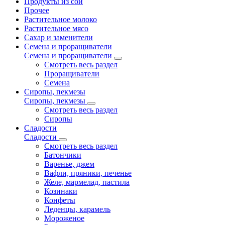
Продукты из сои
Прочее
Растительное молоко
Растительное мясо
Сахар и заменители
Семена и проращиватели
Семена и проращиватели
Смотреть весь раздел
Проращиватели
Семена
Сиропы, пекмезы
Сиропы, пекмезы
Смотреть весь раздел
Сиропы
Сладости
Сладости
Смотреть весь раздел
Батончики
Варенье, джем
Вафли, пряники, печенье
Желе, мармелад, пастила
Козинаки
Конфеты
Леденцы, карамель
Мороженое