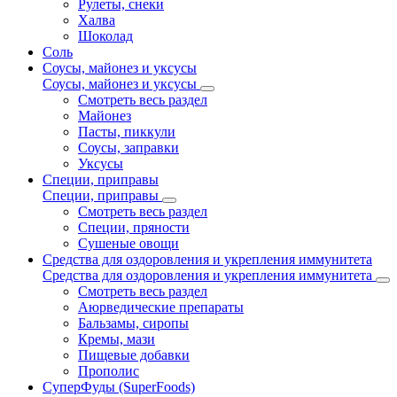
Рулеты, снеки
Халва
Шоколад
Соль
Соусы, майонез и уксусы
Соусы, майонез и уксусы
Смотреть весь раздел
Майонез
Пасты, пиккули
Соусы, заправки
Уксусы
Специи, приправы
Специи, приправы
Смотреть весь раздел
Специи, пряности
Сушеные овощи
Средства для оздоровления и укрепления иммунитета
Средства для оздоровления и укрепления иммунитета
Смотреть весь раздел
Аюрведические препараты
Бальзамы, сиропы
Кремы, мази
Пищевые добавки
Прополис
СуперФуды (SuperFoods)