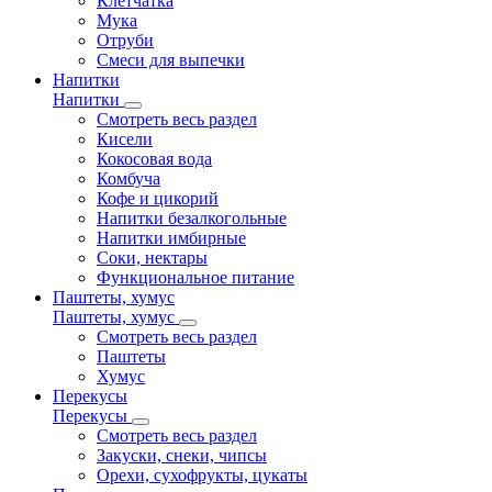
Клетчатка
Мука
Отруби
Смеси для выпечки
Напитки
Напитки
Смотреть весь раздел
Кисели
Кокосовая вода
Комбуча
Кофе и цикорий
Напитки безалкогольные
Напитки имбирные
Соки, нектары
Функциональное питание
Паштеты, хумус
Паштеты, хумус
Смотреть весь раздел
Паштеты
Хумус
Перекусы
Перекусы
Смотреть весь раздел
Закуски, снеки, чипсы
Орехи, сухофрукты, цукаты