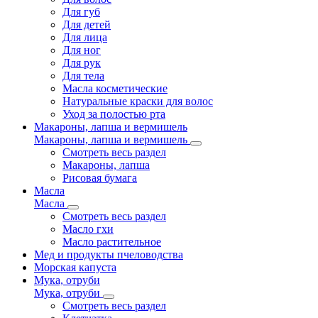
Для губ
Для детей
Для лица
Для ног
Для рук
Для тела
Масла косметические
Натуральные краски для волос
Уход за полостью рта
Макароны, лапша и вермишель
Макароны, лапша и вермишель
Смотреть весь раздел
Макароны, лапша
Рисовая бумага
Масла
Масла
Смотреть весь раздел
Масло гхи
Масло растительное
Мед и продукты пчеловодства
Морская капуста
Мука, отруби
Мука, отруби
Смотреть весь раздел