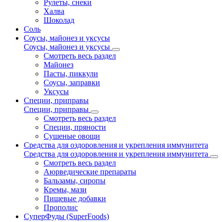
Рулеты, снеки
Халва
Шоколад
Соль
Соусы, майонез и уксусы
Соусы, майонез и уксусы
Смотреть весь раздел
Майонез
Пасты, пиккули
Соусы, заправки
Уксусы
Специи, приправы
Специи, приправы
Смотреть весь раздел
Специи, пряности
Сушеные овощи
Средства для оздоровления и укрепления иммунитета
Средства для оздоровления и укрепления иммунитета
Смотреть весь раздел
Аюрведические препараты
Бальзамы, сиропы
Кремы, мази
Пищевые добавки
Прополис
СуперФуды (SuperFoods)