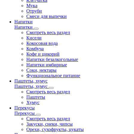
Клетчатка
Мука
Отруби
Смеси для выпечки
Напитки
Напитки
Смотреть весь раздел
Кисели
Кокосовая вода
Комбуча
Кофе и цикорий
Напитки безалкогольные
Напитки имбирные
Соки, нектары
Функциональное питание
Паштеты, хумус
Паштеты, хумус
Смотреть весь раздел
Паштеты
Хумус
Перекусы
Перекусы
Смотреть весь раздел
Закуски, снеки, чипсы
Орехи, сухофрукты, цукаты