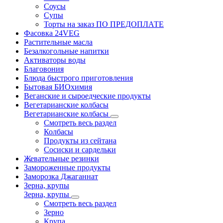
Соусы
Супы
Торты на заказ ПО ПРЕДОПЛАТЕ
Фасовка 24VEG
Растительные масла
Безалкогольные напитки
Активаторы воды
Благовония
Блюда быстрого приготовления
Бытовая БИОхимия
Веганские и сыроедческие продукты
Вегетарианские колбасы
Вегетарианские колбасы
Смотреть весь раздел
Колбасы
Продукты из сейтана
Сосиски и сардельки
Жевательные резинки
Замороженные продукты
Заморозка Джаганнат
Зерна, крупы
Зерна, крупы
Смотреть весь раздел
Зерно
Крупа