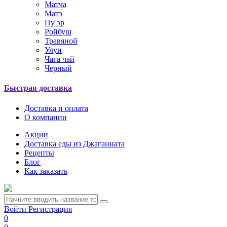
Матча
Матэ
Пу эр
Ройбуш
Травяной
Улун
Чага чай
Черный
Быстрая доставка
Доставка и оплата
О компании
Акции
Доставка еды из Джаганната
Рецепты
Блог
Как заказать
Войти
Регистрация
0