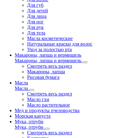
Для губ
Для детей
Для лица
Для ног
Для рук
Для тела
Масла косметические
Натуральные краски для волос
Уход за полостью рта
Макароны, лапша и вермишель
Макароны, лапша и вермишель
Смотреть весь раздел
Макароны, лапша
Рисовая бумага
Масла
Масла
Смотреть весь раздел
Масло гхи
Масло растительное
Мед и продукты пчеловодства
Морская капуста
Мука, отруби
Мука, отруби
Смотреть весь раздел