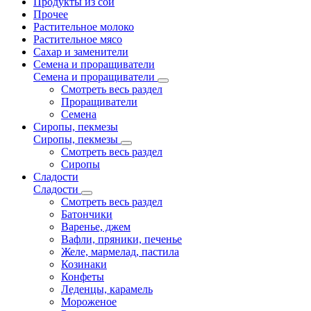
Продукты из сои
Прочее
Растительное молоко
Растительное мясо
Сахар и заменители
Семена и проращиватели
Семена и проращиватели
Смотреть весь раздел
Проращиватели
Семена
Сиропы, пекмезы
Сиропы, пекмезы
Смотреть весь раздел
Сиропы
Сладости
Сладости
Смотреть весь раздел
Батончики
Варенье, джем
Вафли, пряники, печенье
Желе, мармелад, пастила
Козинаки
Конфеты
Леденцы, карамель
Мороженое