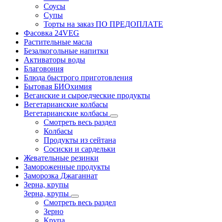
Соусы
Супы
Торты на заказ ПО ПРЕДОПЛАТЕ
Фасовка 24VEG
Растительные масла
Безалкогольные напитки
Активаторы воды
Благовония
Блюда быстрого приготовления
Бытовая БИОхимия
Веганские и сыроедческие продукты
Вегетарианские колбасы
Вегетарианские колбасы
Смотреть весь раздел
Колбасы
Продукты из сейтана
Сосиски и сардельки
Жевательные резинки
Замороженные продукты
Заморозка Джаганнат
Зерна, крупы
Зерна, крупы
Смотреть весь раздел
Зерно
Крупа