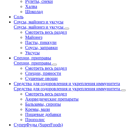
Рулеты, снеки
Халва
Шоколад
Соль
Соусы, майонез и уксусы
Соусы, майонез и уксусы
Смотреть весь раздел
Майонез
Пасты, пиккули
Соусы, заправки
Уксусы
Специи, приправы
Специи, приправы
Смотреть весь раздел
Специи, пряности
Сушеные овощи
Средства для оздоровления и укрепления иммунитета
Средства для оздоровления и укрепления иммунитета
Смотреть весь раздел
Аюрведические препараты
Бальзамы, сиропы
Кремы, мази
Пищевые добавки
Прополис
СуперФуды (SuperFoods)