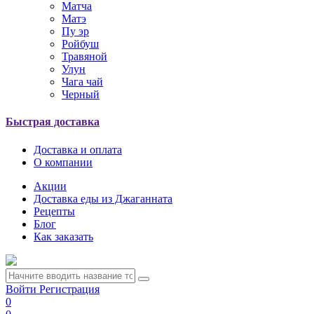
Матча
Матэ
Пу эр
Ройбуш
Травяной
Улун
Чага чай
Черный
Быстрая доставка
Доставка и оплата
О компании
Акции
Доставка еды из Джаганната
Рецепты
Блог
Как заказать
Войти
Регистрация
0