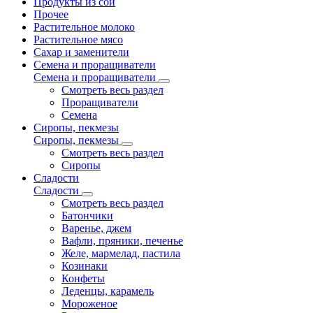
Продукты из сои
Прочее
Растительное молоко
Растительное мясо
Сахар и заменители
Семена и проращиватели
Семена и проращиватели
Смотреть весь раздел
Проращиватели
Семена
Сиропы, пекмезы
Сиропы, пекмезы
Смотреть весь раздел
Сиропы
Сладости
Сладости
Смотреть весь раздел
Батончики
Варенье, джем
Вафли, пряники, печенье
Желе, мармелад, пастила
Козинаки
Конфеты
Леденцы, карамель
Мороженое