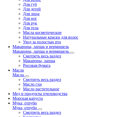
Для губ
Для детей
Для лица
Для ног
Для рук
Для тела
Масла косметические
Натуральные краски для волос
Уход за полостью рта
Макароны, лапша и вермишель
Макароны, лапша и вермишель
Смотреть весь раздел
Макароны, лапша
Рисовая бумага
Масла
Масла
Смотреть весь раздел
Масло гхи
Масло растительное
Мед и продукты пчеловодства
Морская капуста
Мука, отруби
Мука, отруби
Смотреть весь раздел