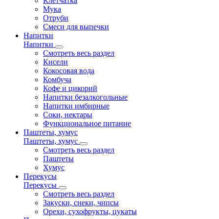
Клетчатка
Мука
Отруби
Смеси для выпечки
Напитки
Напитки
Смотреть весь раздел
Кисели
Кокосовая вода
Комбуча
Кофе и цикорий
Напитки безалкогольные
Напитки имбирные
Соки, нектары
Функциональное питание
Паштеты, хумус
Паштеты, хумус
Смотреть весь раздел
Паштеты
Хумус
Перекусы
Перекусы
Смотреть весь раздел
Закуски, снеки, чипсы
Орехи, сухофрукты, цукаты