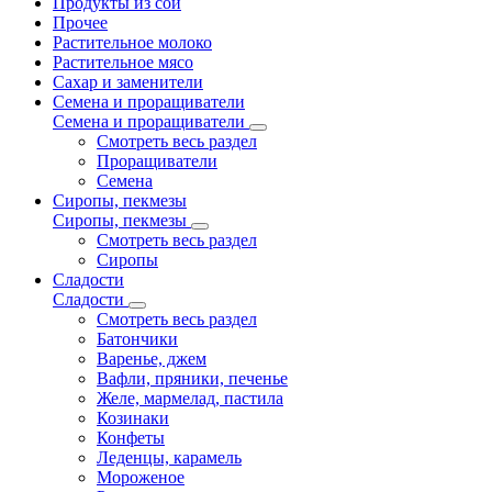
Продукты из сои
Прочее
Растительное молоко
Растительное мясо
Сахар и заменители
Семена и проращиватели
Семена и проращиватели
Смотреть весь раздел
Проращиватели
Семена
Сиропы, пекмезы
Сиропы, пекмезы
Смотреть весь раздел
Сиропы
Сладости
Сладости
Смотреть весь раздел
Батончики
Варенье, джем
Вафли, пряники, печенье
Желе, мармелад, пастила
Козинаки
Конфеты
Леденцы, карамель
Мороженое