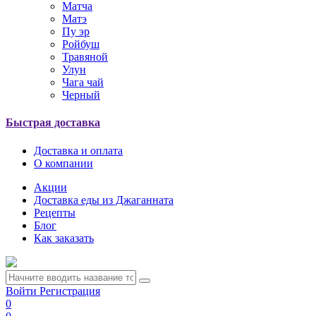
Матча
Матэ
Пу эр
Ройбуш
Травяной
Улун
Чага чай
Черный
Быстрая доставка
Доставка и оплата
О компании
Акции
Доставка еды из Джаганната
Рецепты
Блог
Как заказать
Войти
Регистрация
0