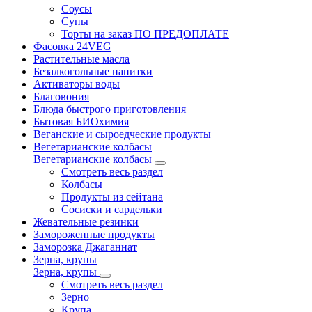
Соусы
Супы
Торты на заказ ПО ПРЕДОПЛАТЕ
Фасовка 24VEG
Растительные масла
Безалкогольные напитки
Активаторы воды
Благовония
Блюда быстрого приготовления
Бытовая БИОхимия
Веганские и сыроедческие продукты
Вегетарианские колбасы
Вегетарианские колбасы
Смотреть весь раздел
Колбасы
Продукты из сейтана
Сосиски и сардельки
Жевательные резинки
Замороженные продукты
Заморозка Джаганнат
Зерна, крупы
Зерна, крупы
Смотреть весь раздел
Зерно
Крупа