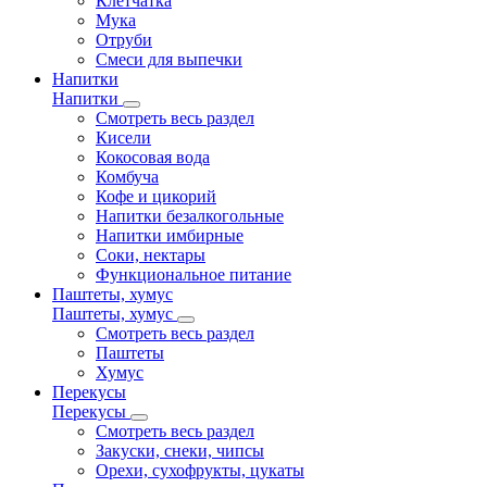
Клетчатка
Мука
Отруби
Смеси для выпечки
Напитки
Напитки
Смотреть весь раздел
Кисели
Кокосовая вода
Комбуча
Кофе и цикорий
Напитки безалкогольные
Напитки имбирные
Соки, нектары
Функциональное питание
Паштеты, хумус
Паштеты, хумус
Смотреть весь раздел
Паштеты
Хумус
Перекусы
Перекусы
Смотреть весь раздел
Закуски, снеки, чипсы
Орехи, сухофрукты, цукаты