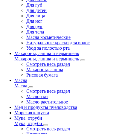
Для губ
Для детей
Для лица
Для ног
Для рук
Для тела
Масла косметические
Натуральные краски для волос
Уход за полостью рта
Макароны, лапша и вермишель
Макароны, лапша и вермишель
Смотреть весь раздел
Макароны, лапша
Рисовая бумага
Масла
Масла
Смотреть весь раздел
Масло гхи
Масло растительное
Мед и продукты пчеловодства
Морская капуста
Мука, отруби
Мука, отруби
Смотреть весь раздел