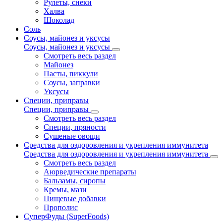
Рулеты, снеки
Халва
Шоколад
Соль
Соусы, майонез и уксусы
Соусы, майонез и уксусы
Смотреть весь раздел
Майонез
Пасты, пиккули
Соусы, заправки
Уксусы
Специи, приправы
Специи, приправы
Смотреть весь раздел
Специи, пряности
Сушеные овощи
Средства для оздоровления и укрепления иммунитета
Средства для оздоровления и укрепления иммунитета
Смотреть весь раздел
Аюрведические препараты
Бальзамы, сиропы
Кремы, мази
Пищевые добавки
Прополис
СуперФуды (SuperFoods)