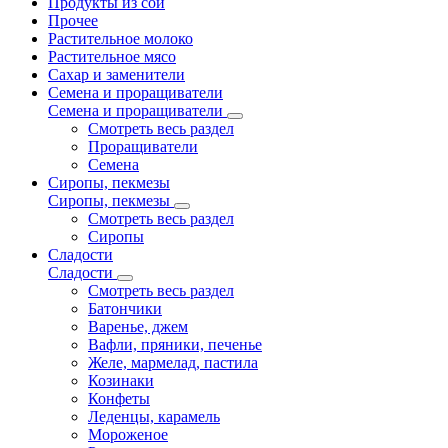
Продукты из сои
Прочее
Растительное молоко
Растительное мясо
Сахар и заменители
Семена и проращиватели
Семена и проращиватели
Смотреть весь раздел
Проращиватели
Семена
Сиропы, пекмезы
Сиропы, пекмезы
Смотреть весь раздел
Сиропы
Сладости
Сладости
Смотреть весь раздел
Батончики
Варенье, джем
Вафли, пряники, печенье
Желе, мармелад, пастила
Козинаки
Конфеты
Леденцы, карамель
Мороженое