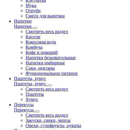
Клетчатка
Мука
Отруби
Смеси для выпечки
Напитки
Напитки
Смотреть весь раздел
Кисели
Кокосовая вода
Комбуча
Кофе и цикорий
Напитки безалкогольные
Напитки имбирные
Соки, нектары
Функциональное питание
Паштеты, хумус
Паштеты, хумус
Смотреть весь раздел
Паштеты
Хумус
Перекусы
Перекусы
Смотреть весь раздел
Закуски, снеки, чипсы
Орехи, сухофрукты, цукаты