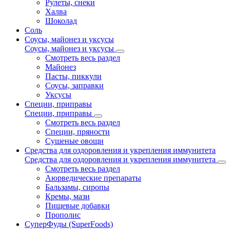
Рулеты, снеки
Халва
Шоколад
Соль
Соусы, майонез и уксусы
Соусы, майонез и уксусы
Смотреть весь раздел
Майонез
Пасты, пиккули
Соусы, заправки
Уксусы
Специи, приправы
Специи, приправы
Смотреть весь раздел
Специи, пряности
Сушеные овощи
Средства для оздоровления и укрепления иммунитета
Средства для оздоровления и укрепления иммунитета
Смотреть весь раздел
Аюрведические препараты
Бальзамы, сиропы
Кремы, мази
Пищевые добавки
Прополис
СуперФуды (SuperFoods)