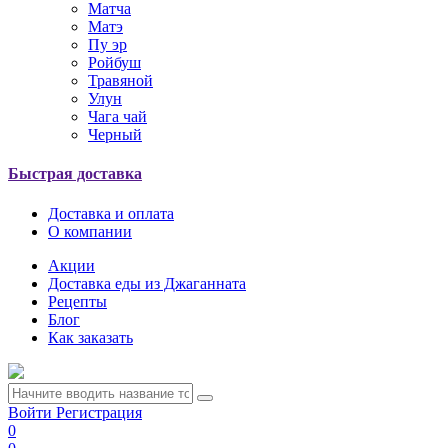
Матча
Матэ
Пу эр
Ройбуш
Травяной
Улун
Чага чай
Черный
Быстрая доставка
Доставка и оплата
О компании
Акции
Доставка еды из Джаганната
Рецепты
Блог
Как заказать
Войти
Регистрация
0