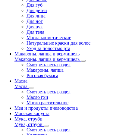
Для губ
Для детей
Для лица
Для ног
Для рук
Для тела
Масла косметические
Натуральные краски для волос
Уход за полостью рта
Макароны, лапша и вермишель
Макароны, лапша и вермишель
Смотреть весь раздел
Макароны, лапша
Рисовая бумага
Масла
Масла
Смотреть весь раздел
Масло гхи
Масло растительное
Мед и продукты пчеловодства
Морская капуста
Мука, отруби
Мука, отруби
Смотреть весь раздел