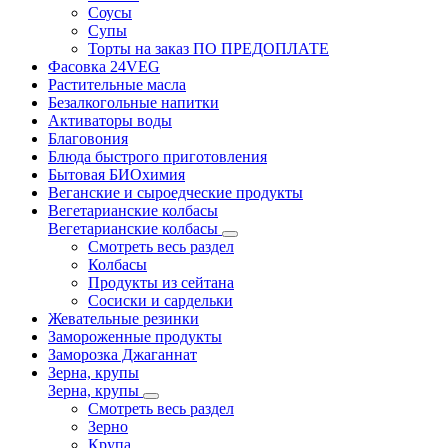
Соусы
Супы
Торты на заказ ПО ПРЕДОПЛАТЕ
Фасовка 24VEG
Растительные масла
Безалкогольные напитки
Активаторы воды
Благовония
Блюда быстрого приготовления
Бытовая БИОхимия
Веганские и сыроедческие продукты
Вегетарианские колбасы
Вегетарианские колбасы
Смотреть весь раздел
Колбасы
Продукты из сейтана
Сосиски и сардельки
Жевательные резинки
Замороженные продукты
Заморозка Джаганнат
Зерна, крупы
Зерна, крупы
Смотреть весь раздел
Зерно
Крупа