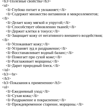
<h3>Полезные свойства</h3>
<ul>
<li>Глубоко питает и увлажняет;</li>
<li>Содержит множество витаминов и микроэлементов;
</li>
<li>Делает кожу мягкой и упругой;</li>
<li>Способствует обновлению тканей;</li>
<li>Держит клетки в тонусе;</li>
<li>Защищает кожу от негативного внешнего воздействия;
</li>
<li>Успокаивает кожу;</li>
<li>Устраняет зуд и раздражение;</li>
<li>Восстанавливает водный баланс;</li>
<li>Помогает при сухой коже;</li>
<li>Разглаживает морщины;</li>
<li>Дарит природный блеск.</li>
</ul>
<h3><br>
</h3>
<h3>Показания к применению</h3>
<ol>
<li>Ежедневный уход;</li>
<li>Сухая кожа;</li>
<li>Раздражение и покраснение;</li>
<li>Преждевременное старение, морщины.</li>