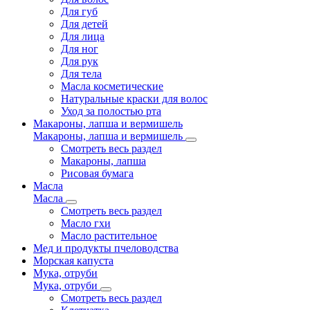
Для губ
Для детей
Для лица
Для ног
Для рук
Для тела
Масла косметические
Натуральные краски для волос
Уход за полостью рта
Макароны, лапша и вермишель
Макароны, лапша и вермишель
Смотреть весь раздел
Макароны, лапша
Рисовая бумага
Масла
Масла
Смотреть весь раздел
Масло гхи
Масло растительное
Мед и продукты пчеловодства
Морская капуста
Мука, отруби
Мука, отруби
Смотреть весь раздел