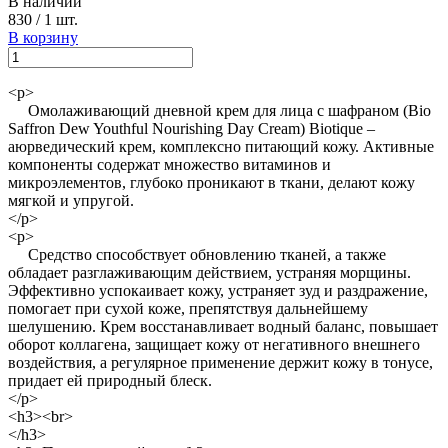
В наличии
830
/
1 шт.
В корзину
<p>
Омолаживающий дневной крем для лица с шафраном (Bio
Saffron Dew Youthful Nourishing Day Cream) Biotique –
аюрведический крем, комплексно питающий кожу. Активные
компоненты содержат множество витаминов и
микроэлементов, глубоко проникают в ткани, делают кожу
мягкой и упругой.
</p>
<p>
Средство способствует обновлению тканей, а также
обладает разглаживающим действием, устраняя морщины.
Эффективно успокаивает кожу, устраняет зуд и раздражение,
помогает при сухой коже, препятствуя дальнейшему
шелушению. Крем восстанавливает водный баланс, повышает
оборот коллагена, защищает кожу от негативного внешнего
воздействия, а регулярное применение держит кожу в тонусе,
придает ей природный блеск.
</p>
<h3><br>
</h3>