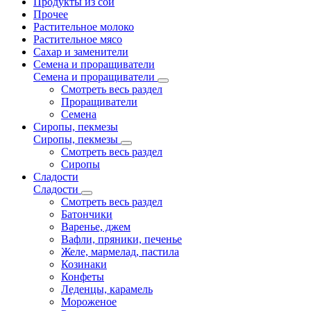
Продукты из сои
Прочее
Растительное молоко
Растительное мясо
Сахар и заменители
Семена и проращиватели
Семена и проращиватели
Смотреть весь раздел
Проращиватели
Семена
Сиропы, пекмезы
Сиропы, пекмезы
Смотреть весь раздел
Сиропы
Сладости
Сладости
Смотреть весь раздел
Батончики
Варенье, джем
Вафли, пряники, печенье
Желе, мармелад, пастила
Козинаки
Конфеты
Леденцы, карамель
Мороженое