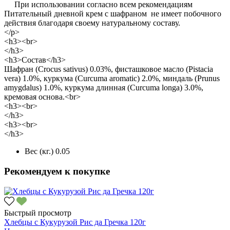
При использовании согласно всем рекомендациям
Питательный дневной крем с шафраном не имеет побочного
действия благодаря своему натуральному составу.
</p>
<h3><br>
</h3>
<h3>Состав</h3>
Шафран (Crocus sativus) 0.03%, фисташковое масло (Pistacia
vera) 1.0%, куркума (Curcuma aromatic) 2.0%, миндаль (Prunus
amygdalus) 1.0%, куркума длинная (Curcuma longa) 3.0%,
кремовая основа.<br>
<h3><br>
</h3>
<h3><br>
</h3>
Вес (кг.)
0.05
Рекомендуем к покупке
Быстрый просмотр
Хлебцы с Кукурузой Рис да Гречка 120г