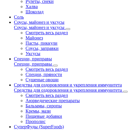
Рулеты, снеки
Халва
Шоколад
Соль
Соусы, майонез и уксусы
Соусы, майонез и уксусы
Смотреть весь раздел
Майонез
Пасты, пиккули
Соусы, заправки
Уксусы
Специи, приправы
Специи, приправы
Смотреть весь раздел
Специи, пряности
Сушеные овощи
Средства для оздоровления и укрепления иммунитета
Средства для оздоровления и укрепления иммунитета
Смотреть весь раздел
Аюрведические препараты
Бальзамы, сиропы
Кремы, мази
Пищевые добавки
Прополис
СуперФуды (SuperFoods)