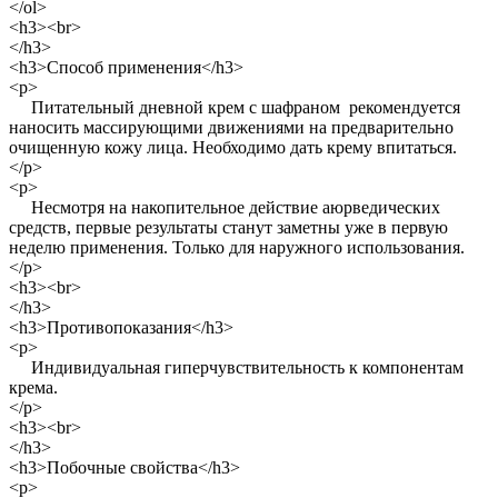
</ol>
<h3><br>
</h3>
<h3>Способ применения</h3>
<p>
Питательный дневной крем с шафраном рекомендуется
наносить массирующими движениями на предварительно
очищенную кожу лица. Необходимо дать крему впитаться.
</p>
<p>
Несмотря на накопительное действие аюрведических
средств, первые результаты станут заметны уже в первую
неделю применения. Только для наружного использования.
</p>
<h3><br>
</h3>
<h3>Противопоказания</h3>
<p>
Индивидуальная гиперчувствительность к компонентам
крема.
</p>
<h3><br>
</h3>
<h3>Побочные свойства</h3>
<p>