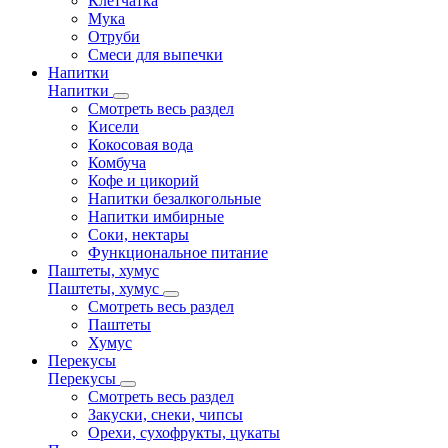
Клетчатка
Мука
Отруби
Смеси для выпечки
Напитки
Напитки
Смотреть весь раздел
Кисели
Кокосовая вода
Комбуча
Кофе и цикорий
Напитки безалкогольные
Напитки имбирные
Соки, нектары
Функциональное питание
Паштеты, хумус
Паштеты, хумус
Смотреть весь раздел
Паштеты
Хумус
Перекусы
Перекусы
Смотреть весь раздел
Закуски, снеки, чипсы
Орехи, сухофрукты, цукаты