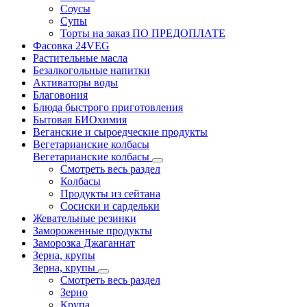
Соусы
Супы
Торты на заказ ПО ПРЕДОПЛАТЕ
Фасовка 24VEG
Растительные масла
Безалкогольные напитки
Активаторы воды
Благовония
Блюда быстрого приготовления
Бытовая БИОхимия
Веганские и сыроедческие продукты
Вегетарианские колбасы
Вегетарианские колбасы
Смотреть весь раздел
Колбасы
Продукты из сейтана
Сосиски и сардельки
Жевательные резинки
Замороженные продукты
Заморозка Джаганнат
Зерна, крупы
Зерна, крупы
Смотреть весь раздел
Зерно
Крупа