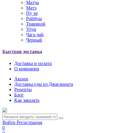
Матча
Матэ
Пу эр
Ройбуш
Травяной
Улун
Чага чай
Черный
Быстрая доставка
Доставка и оплата
О компании
Акции
Доставка еды из Джаганната
Рецепты
Блог
Как заказать
Войти
Регистрация
0