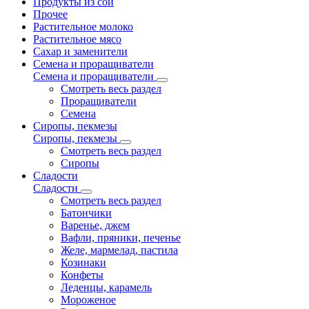
Продукты из сои
Прочее
Растительное молоко
Растительное мясо
Сахар и заменители
Семена и проращиватели
Семена и проращиватели
Смотреть весь раздел
Проращиватели
Семена
Сиропы, пекмезы
Сиропы, пекмезы
Смотреть весь раздел
Сиропы
Сладости
Сладости
Смотреть весь раздел
Батончики
Варенье, джем
Вафли, пряники, печенье
Желе, мармелад, пастила
Козинаки
Конфеты
Леденцы, карамель
Мороженое