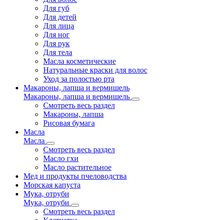
Для губ
Для детей
Для лица
Для ног
Для рук
Для тела
Масла косметические
Натуральные краски для волос
Уход за полостью рта
Макароны, лапша и вермишель
Макароны, лапша и вермишель
Смотреть весь раздел
Макароны, лапша
Рисовая бумага
Масла
Масла
Смотреть весь раздел
Масло гхи
Масло растительное
Мед и продукты пчеловодства
Морская капуста
Мука, отруби
Мука, отруби
Смотреть весь раздел