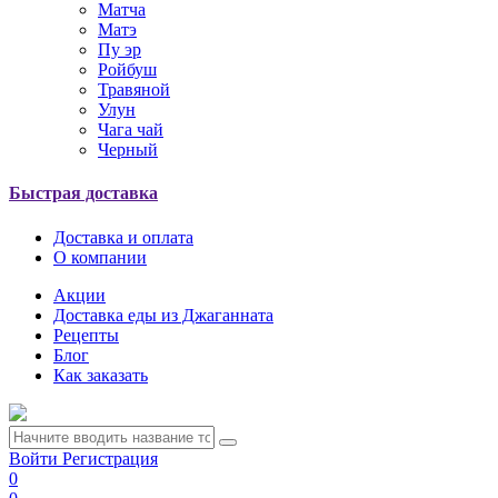
Матча
Матэ
Пу эр
Ройбуш
Травяной
Улун
Чага чай
Черный
Быстрая доставка
Доставка и оплата
О компании
Акции
Доставка еды из Джаганната
Рецепты
Блог
Как заказать
Войти
Регистрация
0