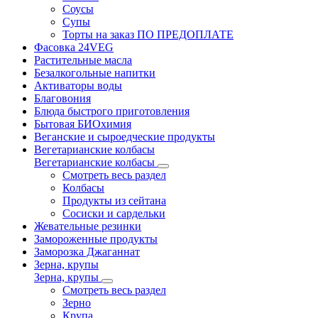
Соусы
Супы
Торты на заказ ПО ПРЕДОПЛАТЕ
Фасовка 24VEG
Растительные масла
Безалкогольные напитки
Активаторы воды
Благовония
Блюда быстрого приготовления
Бытовая БИОхимия
Веганские и сыроедческие продукты
Вегетарианские колбасы
Вегетарианские колбасы
Смотреть весь раздел
Колбасы
Продукты из сейтана
Сосиски и сардельки
Жевательные резинки
Замороженные продукты
Заморозка Джаганнат
Зерна, крупы
Зерна, крупы
Смотреть весь раздел
Зерно
Крупа