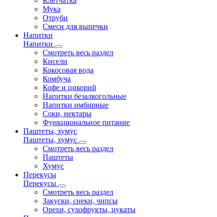
Клетчатка
Мука
Отруби
Смеси для выпечки
Напитки
Напитки
Смотреть весь раздел
Кисели
Кокосовая вода
Комбуча
Кофе и цикорий
Напитки безалкогольные
Напитки имбирные
Соки, нектары
Функциональное питание
Паштеты, хумус
Паштеты, хумус
Смотреть весь раздел
Паштеты
Хумус
Перекусы
Перекусы
Смотреть весь раздел
Закуски, снеки, чипсы
Орехи, сухофрукты, цукаты