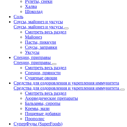
Рулеты, снеки
Халва
Шоколад
Соль
Соусы, майонез и уксусы
Соусы, майонез и уксусы
Смотреть весь раздел
Майонез
Пасты, пиккули
Соусы, заправки
Уксусы
Специи, приправы
Специи, приправы
Смотреть весь раздел
Специи, пряности
Сушеные овощи
Средства для оздоровления и укрепления иммунитета
Средства для оздоровления и укрепления иммунитета
Смотреть весь раздел
Аюрведические препараты
Бальзамы, сиропы
Кремы, мази
Пищевые добавки
Прополис
СуперФуды (SuperFoods)