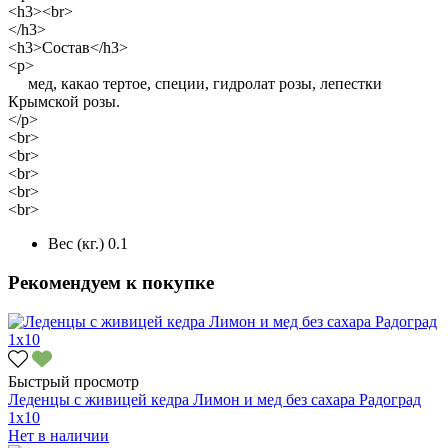
<h3><br>
</h3>
<h3>Состав</h3>
<p>
мед, какао тертое, специи, гидролат розы, лепестки
Крымской розы.
</p>
<br>
<br>
<br>
<br>
<br>
Вес (кг.)
0.1
Рекомендуем к покупке
Быстрый просмотр
Леденцы с живицей кедра Лимон и мед без сахара Радоград
1х10
Нет в наличии