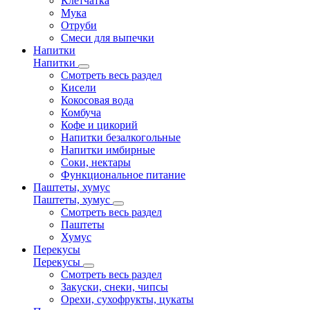
Клетчатка
Мука
Отруби
Смеси для выпечки
Напитки
Напитки
Смотреть весь раздел
Кисели
Кокосовая вода
Комбуча
Кофе и цикорий
Напитки безалкогольные
Напитки имбирные
Соки, нектары
Функциональное питание
Паштеты, хумус
Паштеты, хумус
Смотреть весь раздел
Паштеты
Хумус
Перекусы
Перекусы
Смотреть весь раздел
Закуски, снеки, чипсы
Орехи, сухофрукты, цукаты