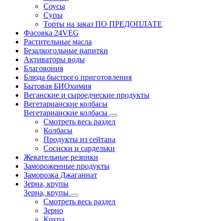
Соусы
Супы
Торты на заказ ПО ПРЕДОПЛАТЕ
Фасовка 24VEG
Растительные масла
Безалкогольные напитки
Активаторы воды
Благовония
Блюда быстрого приготовления
Бытовая БИОхимия
Веганские и сыроедческие продукты
Вегетарианские колбасы
Вегетарианские колбасы
Смотреть весь раздел
Колбасы
Продукты из сейтана
Сосиски и сардельки
Жевательные резинки
Замороженные продукты
Заморозка Джаганнат
Зерна, крупы
Зерна, крупы
Смотреть весь раздел
Зерно
Крупа