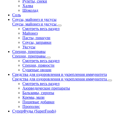
Рулеты, снеки
Халва
Шоколад
Соль
Соусы, майонез и уксусы
Соусы, майонез и уксусы
Смотреть весь раздел
Майонез
Пасты, пиккули
Соусы, заправки
Уксусы
Специи, приправы
Специи, приправы
Смотреть весь раздел
Специи, пряности
Сушеные овощи
Средства для оздоровления и укрепления иммунитета
Средства для оздоровления и укрепления иммунитета
Смотреть весь раздел
Аюрведические препараты
Бальзамы, сиропы
Кремы, мази
Пищевые добавки
Прополис
СуперФуды (SuperFoods)