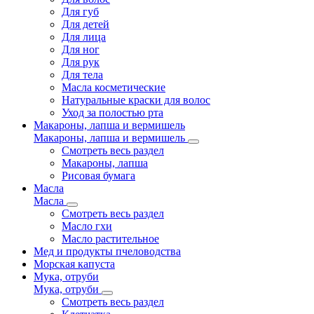
Для губ
Для детей
Для лица
Для ног
Для рук
Для тела
Масла косметические
Натуральные краски для волос
Уход за полостью рта
Макароны, лапша и вермишель
Макароны, лапша и вермишель
Смотреть весь раздел
Макароны, лапша
Рисовая бумага
Масла
Масла
Смотреть весь раздел
Масло гхи
Масло растительное
Мед и продукты пчеловодства
Морская капуста
Мука, отруби
Мука, отруби
Смотреть весь раздел