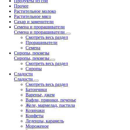
Продукты из сои
Прочее
Растительное молоко
Растительное мясо
Сахар и заменители
Семена и проращиватели
Семена и проращиватели
Смотреть весь раздел
Проращиватели
Семена
Сиропы, пекмезы
Сиропы, пекмезы
Смотреть весь раздел
Сиропы
Сладости
Сладости
Смотреть весь раздел
Батончики
Варенье, джем
Вафли, пряники, печенье
Желе, мармелад, пастила
Козинаки
Конфеты
Леденцы, карамель
Мороженое