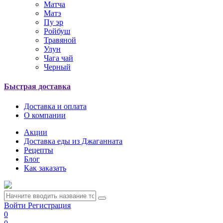
Матча
Матэ
Пу эр
Ройбуш
Травяной
Улун
Чага чай
Черный
Быстрая доставка
Доставка и оплата
О компании
Акции
Доставка еды из Джаганната
Рецепты
Блог
Как заказать
Войти
Регистрация
0