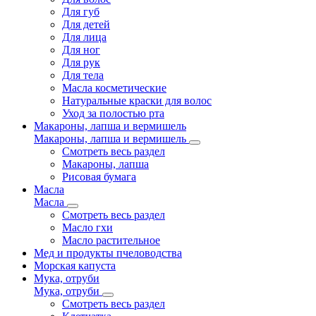
Для губ
Для детей
Для лица
Для ног
Для рук
Для тела
Масла косметические
Натуральные краски для волос
Уход за полостью рта
Макароны, лапша и вермишель
Макароны, лапша и вермишель
Смотреть весь раздел
Макароны, лапша
Рисовая бумага
Масла
Масла
Смотреть весь раздел
Масло гхи
Масло растительное
Мед и продукты пчеловодства
Морская капуста
Мука, отруби
Мука, отруби
Смотреть весь раздел