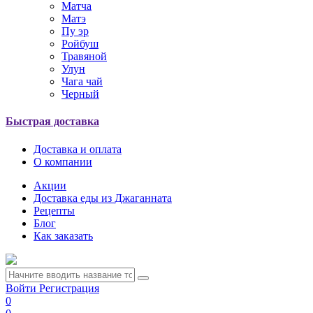
Матча
Матэ
Пу эр
Ройбуш
Травяной
Улун
Чага чай
Черный
Быстрая доставка
Доставка и оплата
О компании
Акции
Доставка еды из Джаганната
Рецепты
Блог
Как заказать
Войти
Регистрация
0