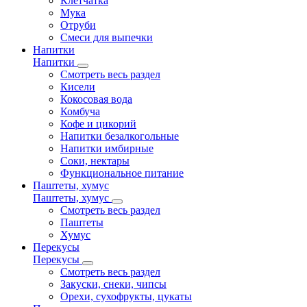
Клетчатка
Мука
Отруби
Смеси для выпечки
Напитки
Напитки
Смотреть весь раздел
Кисели
Кокосовая вода
Комбуча
Кофе и цикорий
Напитки безалкогольные
Напитки имбирные
Соки, нектары
Функциональное питание
Паштеты, хумус
Паштеты, хумус
Смотреть весь раздел
Паштеты
Хумус
Перекусы
Перекусы
Смотреть весь раздел
Закуски, снеки, чипсы
Орехи, сухофрукты, цукаты