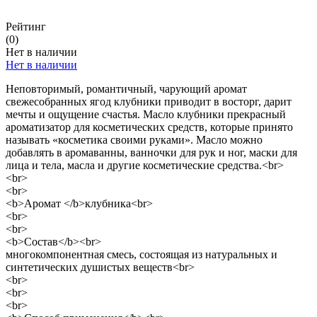
Рейтинг
(0)
Нет в наличии
Нет в наличии
Неповторимый, романтичный, чарующий аромат
свежесобранных ягод клубники приводит в восторг, дарит
мечты и ощущение счастья. Масло клубники прекрасный
ароматизатор для косметических средств, которые принято
называть «косметика своими руками». Масло можно
добавлять в аромаванны, ванночки для рук и ног, маски для
лица и тела, масла и другие косметические средства.<br>
<br>
<br>
<b>Аромат </b>клубника<br>
<br>
<br>
<b>Состав</b><br>
многокомпонентная смесь, состоящая из натуральных и
синтетических душистых веществ<br>
<br>
<br>
<br>