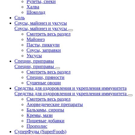
Рулеты, снеки
Халва
Шоколад
Соль
Соусы, майонез и уксусы
Соусы, майонез и уксусы
Смотреть весь раздел
Майонез
Пасты, пиккули
Соусы, заправки
Уксусы
Специи, приправы
Специи, приправы
Смотреть весь раздел
Специи, пряности
Сушеные овощи
Средства для оздоровления и укрепления иммунитета
Средства для оздоровления и укрепления иммунитета
Смотреть весь раздел
Аюрведические препараты
Бальзамы, сиропы
Кремы, мази
Пищевые добавки
Прополис
СуперФуды (SuperFoods)