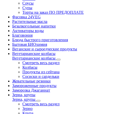
Соусы
Супы
Торты на заказ ПО ПРЕДОПЛАТЕ
Фасовка 24VEG
Растительные масла
Безалкогольные напитки
Активаторы воды
Благовония
Блюда быстрого приготовления
Бытовая БИОхимия
Веганские и сыроедческие продукты
Вегетарианские колбасы
Вегетарианские колбасы
Смотреть весь раздел
Колбасы
Продукты из сейтана
Сосиски и сардельки
Жевательные резинки
Замороженные продукты
Заморозка Джаганнат
Зерна, крупы
Зерна, крупы
Смотреть весь раздел
Зерно
Крупа