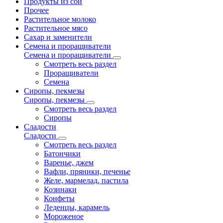
Продукты из сои
Прочее
Растительное молоко
Растительное мясо
Сахар и заменители
Семена и проращиватели
Семена и проращиватели
Смотреть весь раздел
Проращиватели
Семена
Сиропы, пекмезы
Сиропы, пекмезы
Смотреть весь раздел
Сиропы
Сладости
Сладости
Смотреть весь раздел
Батончики
Варенье, джем
Вафли, пряники, печенье
Желе, мармелад, пастила
Козинаки
Конфеты
Леденцы, карамель
Мороженое