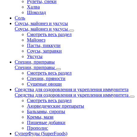
Рулеты, снеки
Халва
Шоколад
Соль
Соусы, майонез и уксусы
Соусы, майонез и уксусы
Смотреть весь раздел
Майонез
Пасты, пиккули
Соусы, заправки
Уксусы
Специи, приправы
Специи, приправы
Смотреть весь раздел
Специи, пряности
Сушеные овощи
Средства для оздоровления и укрепления иммунитета
Средства для оздоровления и укрепления иммунитета
Смотреть весь раздел
Аюрведические препараты
Бальзамы, сиропы
Кремы, мази
Пищевые добавки
Прополис
СуперФуды (SuperFoods)