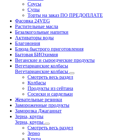
Соусы
Супы
Торты на заказ ПО ПРЕДОПЛАТЕ
Фасовка 24VEG
Растительные масла
Безалкогольные напитки
Активаторы воды
Благовония
Блюда быстрого приготовления
Бытовая БИОхимия
Веганские и сыроедческие продукты
Вегетарианские колбасы
Вегетарианские колбасы
Смотреть весь раздел
Колбасы
Продукты из сейтана
Сосиски и сардельки
Жевательные резинки
Замороженные продукты
Заморозка Джаганнат
Зерна, крупы
Зерна, крупы
Смотреть весь раздел
Зерно
Крупа