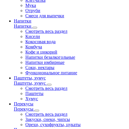
Клетчатка
Мука
Отруби
Смеси для выпечки
Напитки
Напитки
Смотреть весь раздел
Кисели
Кокосовая вода
Комбуча
Кофе и цикорий
Напитки безалкогольные
Напитки имбирные
Соки, нектары
Функциональное питание
Паштеты, хумус
Паштеты, хумус
Смотреть весь раздел
Паштеты
Хумус
Перекусы
Перекусы
Смотреть весь раздел
Закуски, снеки, чипсы
Орехи, сухофрукты, цукаты