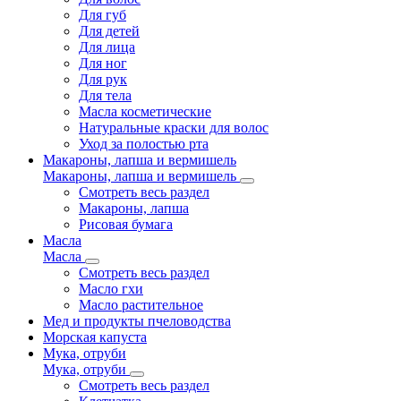
Для губ
Для детей
Для лица
Для ног
Для рук
Для тела
Масла косметические
Натуральные краски для волос
Уход за полостью рта
Макароны, лапша и вермишель
Макароны, лапша и вермишель
Смотреть весь раздел
Макароны, лапша
Рисовая бумага
Масла
Масла
Смотреть весь раздел
Масло гхи
Масло растительное
Мед и продукты пчеловодства
Морская капуста
Мука, отруби
Мука, отруби
Смотреть весь раздел