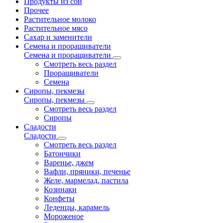
Продукты из сои
Прочее
Растительное молоко
Растительное мясо
Сахар и заменители
Семена и проращиватели
Семена и проращиватели
Смотреть весь раздел
Проращиватели
Семена
Сиропы, пекмезы
Сиропы, пекмезы
Смотреть весь раздел
Сиропы
Сладости
Сладости
Смотреть весь раздел
Батончики
Варенье, джем
Вафли, пряники, печенье
Желе, мармелад, пастила
Козинаки
Конфеты
Леденцы, карамель
Мороженое