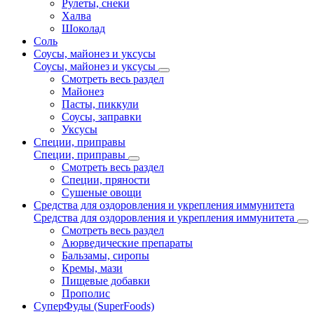
Рулеты, снеки
Халва
Шоколад
Соль
Соусы, майонез и уксусы
Соусы, майонез и уксусы
Смотреть весь раздел
Майонез
Пасты, пиккули
Соусы, заправки
Уксусы
Специи, приправы
Специи, приправы
Смотреть весь раздел
Специи, пряности
Сушеные овощи
Средства для оздоровления и укрепления иммунитета
Средства для оздоровления и укрепления иммунитета
Смотреть весь раздел
Аюрведические препараты
Бальзамы, сиропы
Кремы, мази
Пищевые добавки
Прополис
СуперФуды (SuperFoods)