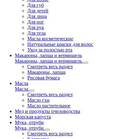
Для губ
Для детей
Для лица
Для ног
Для рук
Для тела
Масла косметические
Натуральные краски для волос
Уход за полостью рта
Макароны, лапша и вермишель
Макароны, лапша и вермишель
Смотреть весь раздел
Макароны, лапша
Рисовая бумага
Масла
Масла
Смотреть весь раздел
Масло гхи
Масло растительное
Мед и продукты пчеловодства
Морская капуста
Мука, отруби
Мука, отруби
Смотреть весь раздел