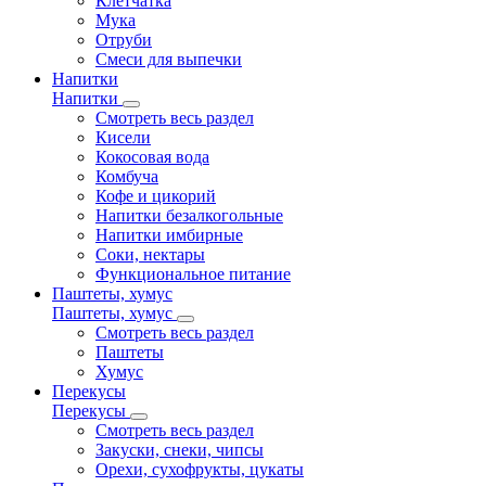
Клетчатка
Мука
Отруби
Смеси для выпечки
Напитки
Напитки
Смотреть весь раздел
Кисели
Кокосовая вода
Комбуча
Кофе и цикорий
Напитки безалкогольные
Напитки имбирные
Соки, нектары
Функциональное питание
Паштеты, хумус
Паштеты, хумус
Смотреть весь раздел
Паштеты
Хумус
Перекусы
Перекусы
Смотреть весь раздел
Закуски, снеки, чипсы
Орехи, сухофрукты, цукаты