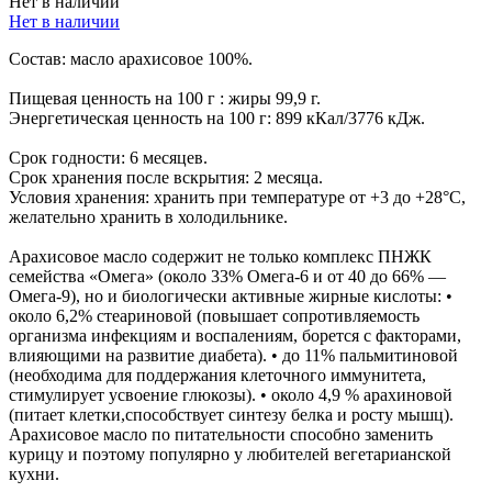
Нет в наличии
Нет в наличии
Состав: масло арахисовое 100%.
Пищевая ценность на 100 г : жиры 99,9 г.
Энергетическая ценность на 100 г: 899 кКал/3776 кДж.
Срок годности: 6 месяцев.
Срок хранения после вскрытия: 2 месяца.
Условия хранения: хранить при температуре от +3 до +28°С,
желательно хранить в холодильнике.
Арахисовое масло содержит не только комплекс ПНЖК
семейства «Омега» (около 33% Омега-6 и от 40 до 66% —
Омега-9), но и биологически активные жирные кислоты: •
около 6,2% стеариновой (повышает сопротивляемость
организма инфекциям и воспалениям, борется с факторами,
влияющими на развитие диабета). • до 11% пальмитиновой
(необходима для поддержания клеточного иммунитета,
стимулирует усвоение глюкозы). • около 4,9 % арахиновой
(питает клетки,способствует синтезу белка и росту мышц).
Арахисовое масло по питательности способно заменить
курицу и поэтому популярно у любителей вегетарианской
кухни.