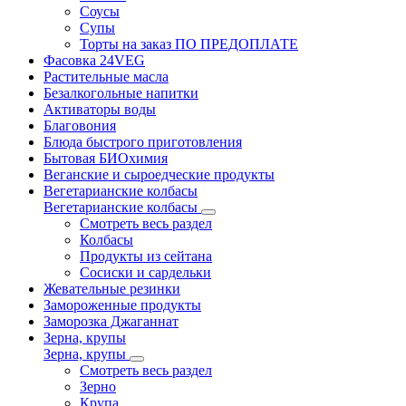
Соусы
Супы
Торты на заказ ПО ПРЕДОПЛАТЕ
Фасовка 24VEG
Растительные масла
Безалкогольные напитки
Активаторы воды
Благовония
Блюда быстрого приготовления
Бытовая БИОхимия
Веганские и сыроедческие продукты
Вегетарианские колбасы
Вегетарианские колбасы
Смотреть весь раздел
Колбасы
Продукты из сейтана
Сосиски и сардельки
Жевательные резинки
Замороженные продукты
Заморозка Джаганнат
Зерна, крупы
Зерна, крупы
Смотреть весь раздел
Зерно
Крупа