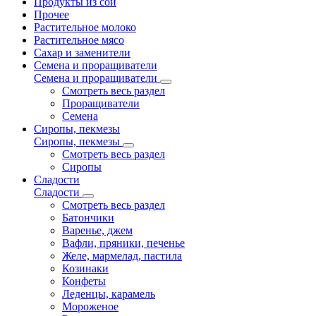
Продукты из сои
Прочее
Растительное молоко
Растительное мясо
Сахар и заменители
Семена и проращиватели
Семена и проращиватели
Смотреть весь раздел
Проращиватели
Семена
Сиропы, пекмезы
Сиропы, пекмезы
Смотреть весь раздел
Сиропы
Сладости
Сладости
Смотреть весь раздел
Батончики
Варенье, джем
Вафли, пряники, печенье
Желе, мармелад, пастила
Козинаки
Конфеты
Леденцы, карамель
Мороженое