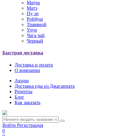
Матча
Матэ
Пу эр
Ройбуш
Травяной
Улун
Чага чай
Черный
Быстрая доставка
Доставка и оплата
О компании
Акции
Доставка еды из Джаганната
Рецепты
Блог
Как заказать
Войти
Регистрация
0