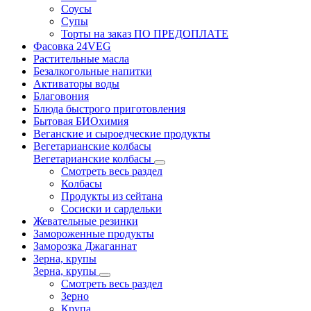
Соусы
Супы
Торты на заказ ПО ПРЕДОПЛАТЕ
Фасовка 24VEG
Растительные масла
Безалкогольные напитки
Активаторы воды
Благовония
Блюда быстрого приготовления
Бытовая БИОхимия
Веганские и сыроедческие продукты
Вегетарианские колбасы
Вегетарианские колбасы
Смотреть весь раздел
Колбасы
Продукты из сейтана
Сосиски и сардельки
Жевательные резинки
Замороженные продукты
Заморозка Джаганнат
Зерна, крупы
Зерна, крупы
Смотреть весь раздел
Зерно
Крупа