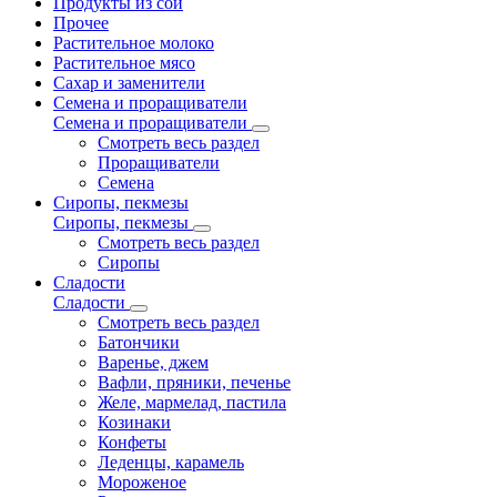
Продукты из сои
Прочее
Растительное молоко
Растительное мясо
Сахар и заменители
Семена и проращиватели
Семена и проращиватели
Смотреть весь раздел
Проращиватели
Семена
Сиропы, пекмезы
Сиропы, пекмезы
Смотреть весь раздел
Сиропы
Сладости
Сладости
Смотреть весь раздел
Батончики
Варенье, джем
Вафли, пряники, печенье
Желе, мармелад, пастила
Козинаки
Конфеты
Леденцы, карамель
Мороженое