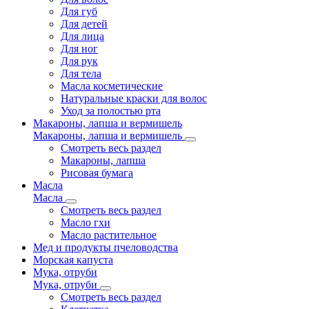
Для губ
Для детей
Для лица
Для ног
Для рук
Для тела
Масла косметические
Натуральные краски для волос
Уход за полостью рта
Макароны, лапша и вермишель
Макароны, лапша и вермишель
Смотреть весь раздел
Макароны, лапша
Рисовая бумага
Масла
Масла
Смотреть весь раздел
Масло гхи
Масло растительное
Мед и продукты пчеловодства
Морская капуста
Мука, отруби
Мука, отруби
Смотреть весь раздел