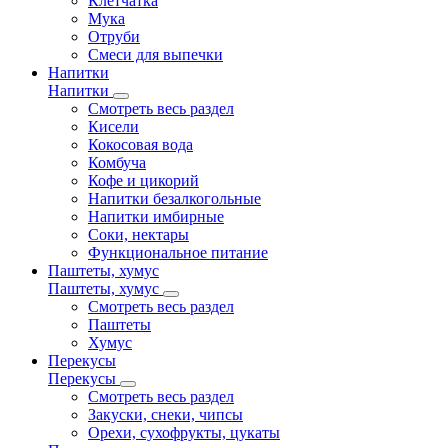
Клетчатка
Мука
Отруби
Смеси для выпечки
Напитки
Напитки
Смотреть весь раздел
Кисели
Кокосовая вода
Комбуча
Кофе и цикорий
Напитки безалкогольные
Напитки имбирные
Соки, нектары
Функциональное питание
Паштеты, хумус
Паштеты, хумус
Смотреть весь раздел
Паштеты
Хумус
Перекусы
Перекусы
Смотреть весь раздел
Закуски, снеки, чипсы
Орехи, сухофрукты, цукаты