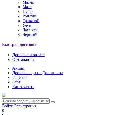
Матча
Матэ
Пу эр
Ройбуш
Травяной
Улун
Чага чай
Черный
Быстрая доставка
Доставка и оплата
О компании
Акции
Доставка еды из Джаганната
Рецепты
Блог
Как заказать
Войти
Регистрация
0