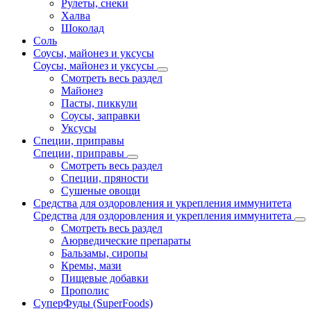
Рулеты, снеки
Халва
Шоколад
Соль
Соусы, майонез и уксусы
Соусы, майонез и уксусы
Смотреть весь раздел
Майонез
Пасты, пиккули
Соусы, заправки
Уксусы
Специи, приправы
Специи, приправы
Смотреть весь раздел
Специи, пряности
Сушеные овощи
Средства для оздоровления и укрепления иммунитета
Средства для оздоровления и укрепления иммунитета
Смотреть весь раздел
Аюрведические препараты
Бальзамы, сиропы
Кремы, мази
Пищевые добавки
Прополис
СуперФуды (SuperFoods)