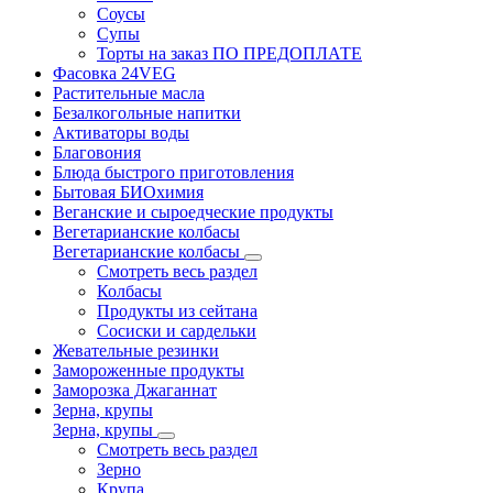
Соусы
Супы
Торты на заказ ПО ПРЕДОПЛАТЕ
Фасовка 24VEG
Растительные масла
Безалкогольные напитки
Активаторы воды
Благовония
Блюда быстрого приготовления
Бытовая БИОхимия
Веганские и сыроедческие продукты
Вегетарианские колбасы
Вегетарианские колбасы
Смотреть весь раздел
Колбасы
Продукты из сейтана
Сосиски и сардельки
Жевательные резинки
Замороженные продукты
Заморозка Джаганнат
Зерна, крупы
Зерна, крупы
Смотреть весь раздел
Зерно
Крупа