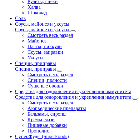
Рулеты, снеки
Халва
Шоколад
Соль
Соусы, майонез и уксусы
Соусы, майонез и уксусы
Смотреть весь раздел
Майонез
Пасты, пиккули
Соусы, заправки
Уксусы
Специи, приправы
Специи, приправы
Смотреть весь раздел
Специи, пряности
Сушеные овощи
Средства для оздоровления и укрепления иммунитета
Средства для оздоровления и укрепления иммунитета
Смотреть весь раздел
Аюрведические препараты
Бальзамы, сиропы
Кремы, мази
Пищевые добавки
Прополис
СуперФуды (SuperFoods)