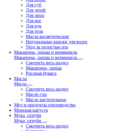
Для губ
Для детей
Для лица
Для ног
Для рук
Для тела
Масла косметические
Натуральные краски для волос
Уход за полостью рта
Макароны, лапша и вермишель
Макароны, лапша и вермишель
Смотреть весь раздел
Макароны, лапша
Рисовая бумага
Масла
Масла
Смотреть весь раздел
Масло гхи
Масло растительное
Мед и продукты пчеловодства
Морская капуста
Мука, отруби
Мука, отруби
Смотреть весь раздел