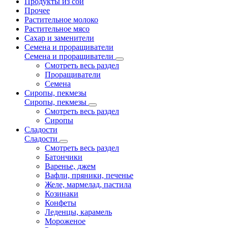
Продукты из сои
Прочее
Растительное молоко
Растительное мясо
Сахар и заменители
Семена и проращиватели
Семена и проращиватели
Смотреть весь раздел
Проращиватели
Семена
Сиропы, пекмезы
Сиропы, пекмезы
Смотреть весь раздел
Сиропы
Сладости
Сладости
Смотреть весь раздел
Батончики
Варенье, джем
Вафли, пряники, печенье
Желе, мармелад, пастила
Козинаки
Конфеты
Леденцы, карамель
Мороженое