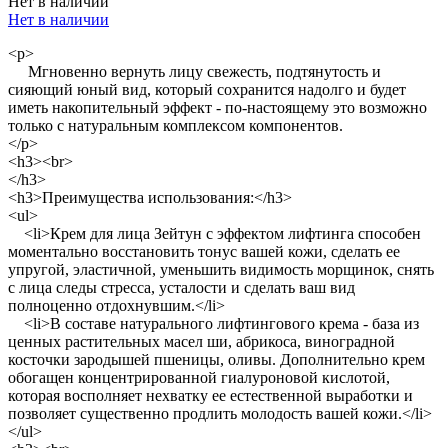
Нет в наличии
Нет в наличии
<p>
Мгновенно вернуть лицу свежесть, подтянутость и
сияющий юный вид, который сохранится надолго и будет
иметь накопительный эффект - по-настоящему это возможно
только с натуральным комплексом компонентов.
</p>
<h3><br>
</h3>
<h3>Преимущества использования:</h3>
<ul>
<li>Крем для лица Зейтун с эффектом лифтинга способен
моментально восстановить тонус вашей кожи, сделать ее
упругой, эластичной, уменьшить видимость морщинок, снять
с лица следы стресса, усталости и сделать ваш вид
полноценно отдохнувшим.</li>
<li>В составе натурального лифтингового крема - база из
ценных растительных масел ши, абрикоса, виноградной
косточки зародышей пшеницы, оливы. Дополнительно крем
обогащен концентрированной гиалуроновой кислотой,
которая восполняет нехватку ее естественной выработки и
позволяет существенно продлить молодость вашей кожи.</li>
</ul>