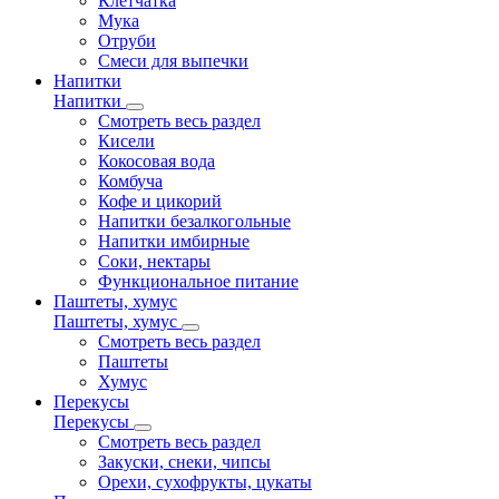
Клетчатка
Мука
Отруби
Смеси для выпечки
Напитки
Напитки
Смотреть весь раздел
Кисели
Кокосовая вода
Комбуча
Кофе и цикорий
Напитки безалкогольные
Напитки имбирные
Соки, нектары
Функциональное питание
Паштеты, хумус
Паштеты, хумус
Смотреть весь раздел
Паштеты
Хумус
Перекусы
Перекусы
Смотреть весь раздел
Закуски, снеки, чипсы
Орехи, сухофрукты, цукаты