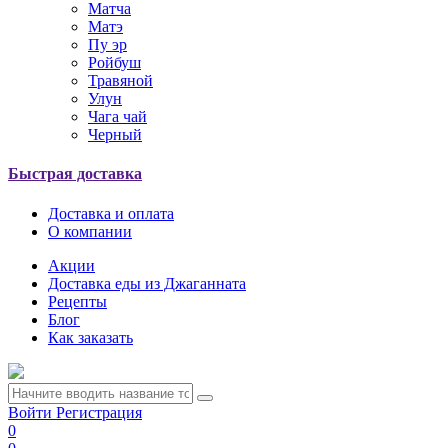
Матча
Матэ
Пу эр
Ройбуш
Травяной
Улун
Чага чай
Черный
Быстрая доставка
Доставка и оплата
О компании
Акции
Доставка еды из Джаганната
Рецепты
Блог
Как заказать
Войти
Регистрация
0