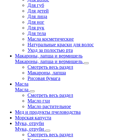
Для губ
Для детей
Для лица
Для ног
Для рук
Для тела
Масла косметические
Натуральные краски для волос
Уход за полостью рта
Макароны, лапша и вермишель
Макароны, лапша и вермишель
Смотреть весь раздел
Макароны, лапша
Рисовая бумага
Масла
Масла
Смотреть весь раздел
Масло гхи
Масло растительное
Мед и продукты пчеловодства
Морская капуста
Мука, отруби
Мука, отруби
Смотреть весь раздел