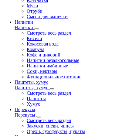
Клетчатка
Мука
Отруби
Смеси для выпечки
Напитки
Напитки
Смотреть весь раздел
Кисели
Кокосовая вода
Комбуча
Кофе и цикорий
Напитки безалкогольные
Напитки имбирные
Соки, нектары
Функциональное питание
Паштеты, хумус
Паштеты, хумус
Смотреть весь раздел
Паштеты
Хумус
Перекусы
Перекусы
Смотреть весь раздел
Закуски, снеки, чипсы
Орехи, сухофрукты, цукаты