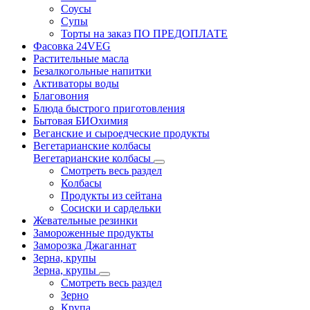
Соусы
Супы
Торты на заказ ПО ПРЕДОПЛАТЕ
Фасовка 24VEG
Растительные масла
Безалкогольные напитки
Активаторы воды
Благовония
Блюда быстрого приготовления
Бытовая БИОхимия
Веганские и сыроедческие продукты
Вегетарианские колбасы
Вегетарианские колбасы
Смотреть весь раздел
Колбасы
Продукты из сейтана
Сосиски и сардельки
Жевательные резинки
Замороженные продукты
Заморозка Джаганнат
Зерна, крупы
Зерна, крупы
Смотреть весь раздел
Зерно
Крупа