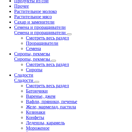
Продукты из сои
Прочее
Растительное молоко
Растительное мясо
Сахар и заменители
Семена и проращиватели
Семена и проращиватели
Смотреть весь раздел
Проращиватели
Семена
Сиропы, пекмезы
Сиропы, пекмезы
Смотреть весь раздел
Сиропы
Сладости
Сладости
Смотреть весь раздел
Батончики
Варенье, джем
Вафли, пряники, печенье
Желе, мармелад, пастила
Козинаки
Конфеты
Леденцы, карамель
Мороженое