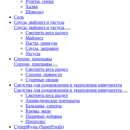
Рулеты, снеки
Халва
Шоколад
Соль
Соусы, майонез и уксусы
Соусы, майонез и уксусы
Смотреть весь раздел
Майонез
Пасты, пиккули
Соусы, заправки
Уксусы
Специи, приправы
Специи, приправы
Смотреть весь раздел
Специи, пряности
Сушеные овощи
Средства для оздоровления и укрепления иммунитета
Средства для оздоровления и укрепления иммунитета
Смотреть весь раздел
Аюрведические препараты
Бальзамы, сиропы
Кремы, мази
Пищевые добавки
Прополис
СуперФуды (SuperFoods)