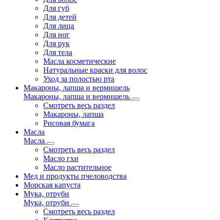
Для губ
Для детей
Для лица
Для ног
Для рук
Для тела
Масла косметические
Натуральные краски для волос
Уход за полостью рта
Макароны, лапша и вермишель
Макароны, лапша и вермишель
Смотреть весь раздел
Макароны, лапша
Рисовая бумага
Масла
Масла
Смотреть весь раздел
Масло гхи
Масло растительное
Мед и продукты пчеловодства
Морская капуста
Мука, отруби
Мука, отруби
Смотреть весь раздел