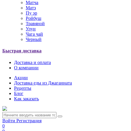
Матча
Матэ
Пу эр
Ройбуш
Травяной
Улун
Чага чай
Черный
Быстрая доставка
Доставка и оплата
О компании
Акции
Доставка еды из Джаганната
Рецепты
Блог
Как заказать
Войти
Регистрация
0