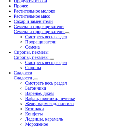
Продукты из сои
Прочее
Растительное молоко
Растительное мясо
Сахар и заменители
Семена и проращиватели
Семена и проращиватели
Смотреть весь раздел
Проращиватели
Семена
Сиропы, пекмезы
Сиропы, пекмезы
Смотреть весь раздел
Сиропы
Сладости
Сладости
Смотреть весь раздел
Батончики
Варенье, джем
Вафли, пряники, печенье
Желе, мармелад, пастила
Козинаки
Конфеты
Леденцы, карамель
Мороженое