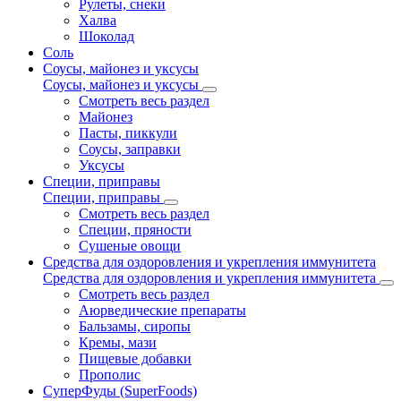
Рулеты, снеки
Халва
Шоколад
Соль
Соусы, майонез и уксусы
Соусы, майонез и уксусы
Смотреть весь раздел
Майонез
Пасты, пиккули
Соусы, заправки
Уксусы
Специи, приправы
Специи, приправы
Смотреть весь раздел
Специи, пряности
Сушеные овощи
Средства для оздоровления и укрепления иммунитета
Средства для оздоровления и укрепления иммунитета
Смотреть весь раздел
Аюрведические препараты
Бальзамы, сиропы
Кремы, мази
Пищевые добавки
Прополис
СуперФуды (SuperFoods)