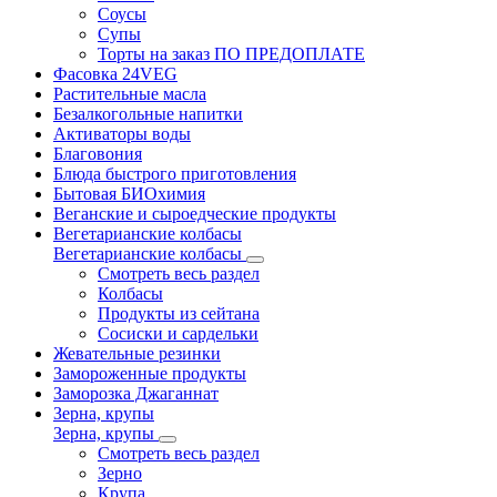
Соусы
Супы
Торты на заказ ПО ПРЕДОПЛАТЕ
Фасовка 24VEG
Растительные масла
Безалкогольные напитки
Активаторы воды
Благовония
Блюда быстрого приготовления
Бытовая БИОхимия
Веганские и сыроедческие продукты
Вегетарианские колбасы
Вегетарианские колбасы
Смотреть весь раздел
Колбасы
Продукты из сейтана
Сосиски и сардельки
Жевательные резинки
Замороженные продукты
Заморозка Джаганнат
Зерна, крупы
Зерна, крупы
Смотреть весь раздел
Зерно
Крупа