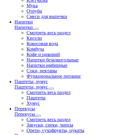
Клетчатка
Мука
Отруби
Смеси для выпечки
Напитки
Напитки
Смотреть весь раздел
Кисели
Кокосовая вода
Комбуча
Кофе и цикорий
Напитки безалкогольные
Напитки имбирные
Соки, нектары
Функциональное питание
Паштеты, хумус
Паштеты, хумус
Смотреть весь раздел
Паштеты
Хумус
Перекусы
Перекусы
Смотреть весь раздел
Закуски, снеки, чипсы
Орехи, сухофрукты, цукаты