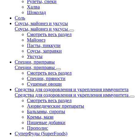
Рулеты, снеки
Халва
Шоколад
Соль
Соусы, майонез и уксусы
Соусы, майонез и уксусы
Смотреть весь раздел
Майонез
Пасты, пиккули
Соусы, заправки
Уксусы
Специи, приправы
Специи, приправы
Смотреть весь раздел
Специи, пряности
Сушеные овощи
Средства для оздоровления и укрепления иммунитета
Средства для оздоровления и укрепления иммунитета
Смотреть весь раздел
Аюрведические препараты
Бальзамы, сиропы
Кремы, мази
Пищевые добавки
Прополис
СуперФуды (SuperFoods)