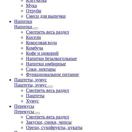
Клетчатка
Мука
Отруби
Смеси для выпечки
Напитки
Напитки
Смотреть весь раздел
Кисели
Кокосовая вода
Комбуча
Кофе и цикорий
Напитки безалкогольные
Напитки имбирные
Соки, нектары
Функциональное питание
Паштеты, хумус
Паштеты, хумус
Смотреть весь раздел
Паштеты
Хумус
Перекусы
Перекусы
Смотреть весь раздел
Закуски, снеки, чипсы
Орехи, сухофрукты, цукаты