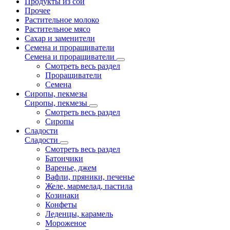
Продукты из сои
Прочее
Растительное молоко
Растительное мясо
Сахар и заменители
Семена и проращиватели
Семена и проращиватели
Смотреть весь раздел
Проращиватели
Семена
Сиропы, пекмезы
Сиропы, пекмезы
Смотреть весь раздел
Сиропы
Сладости
Сладости
Смотреть весь раздел
Батончики
Варенье, джем
Вафли, пряники, печенье
Желе, мармелад, пастила
Козинаки
Конфеты
Леденцы, карамель
Мороженое