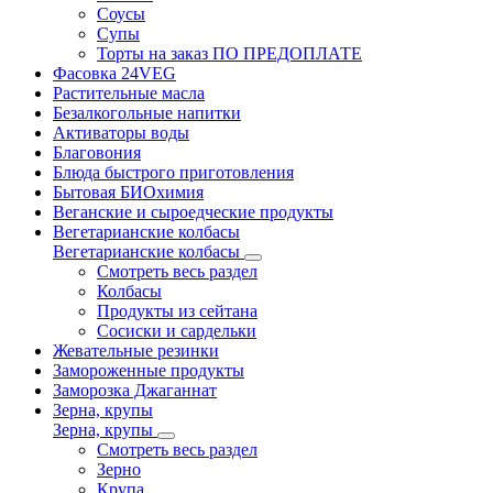
Соусы
Супы
Торты на заказ ПО ПРЕДОПЛАТЕ
Фасовка 24VEG
Растительные масла
Безалкогольные напитки
Активаторы воды
Благовония
Блюда быстрого приготовления
Бытовая БИОхимия
Веганские и сыроедческие продукты
Вегетарианские колбасы
Вегетарианские колбасы
Смотреть весь раздел
Колбасы
Продукты из сейтана
Сосиски и сардельки
Жевательные резинки
Замороженные продукты
Заморозка Джаганнат
Зерна, крупы
Зерна, крупы
Смотреть весь раздел
Зерно
Крупа