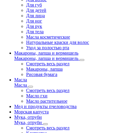
Для губ
Для детей
Для лица
Для ног
Для рук
Для тела
Масла косметические
Натуральные краски для волос
Уход за полостью рта
Макароны, лапша и вермишель
Макароны, лапша и вермишель
Смотреть весь раздел
Макароны, лапша
Рисовая бумага
Масла
Масла
Смотреть весь раздел
Масло гхи
Масло растительное
Мед и продукты пчеловодства
Морская капуста
Мука, отруби
Мука, отруби
Смотреть весь раздел