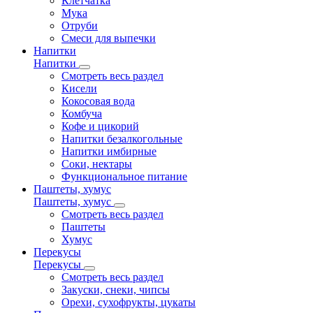
Клетчатка
Мука
Отруби
Смеси для выпечки
Напитки
Напитки
Смотреть весь раздел
Кисели
Кокосовая вода
Комбуча
Кофе и цикорий
Напитки безалкогольные
Напитки имбирные
Соки, нектары
Функциональное питание
Паштеты, хумус
Паштеты, хумус
Смотреть весь раздел
Паштеты
Хумус
Перекусы
Перекусы
Смотреть весь раздел
Закуски, снеки, чипсы
Орехи, сухофрукты, цукаты