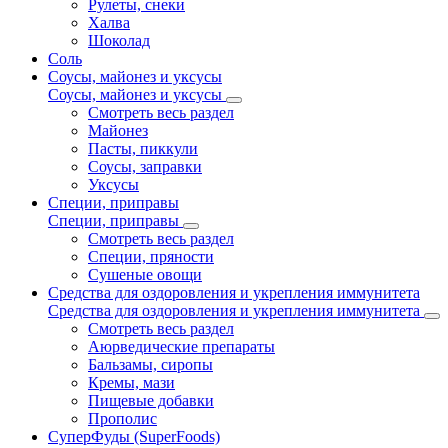
Рулеты, снеки
Халва
Шоколад
Соль
Соусы, майонез и уксусы
Соусы, майонез и уксусы
Смотреть весь раздел
Майонез
Пасты, пиккули
Соусы, заправки
Уксусы
Специи, приправы
Специи, приправы
Смотреть весь раздел
Специи, пряности
Сушеные овощи
Средства для оздоровления и укрепления иммунитета
Средства для оздоровления и укрепления иммунитета
Смотреть весь раздел
Аюрведические препараты
Бальзамы, сиропы
Кремы, мази
Пищевые добавки
Прополис
СуперФуды (SuperFoods)