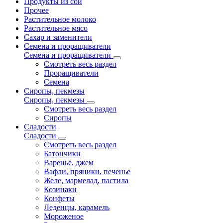
Продукты из сои
Прочее
Растительное молоко
Растительное мясо
Сахар и заменители
Семена и проращиватели
Семена и проращиватели
Смотреть весь раздел
Проращиватели
Семена
Сиропы, пекмезы
Сиропы, пекмезы
Смотреть весь раздел
Сиропы
Сладости
Сладости
Смотреть весь раздел
Батончики
Варенье, джем
Вафли, пряники, печенье
Желе, мармелад, пастила
Козинаки
Конфеты
Леденцы, карамель
Мороженое