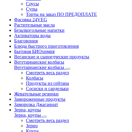
Соусы
Супы
Торты на заказ ПО ПРЕДОПЛАТЕ
Фасовка 24VEG
Растительные масла
Безалкогольные напитки
Активаторы воды
Благовония
Блюда быстрого приготовления
Бытовая БИОхимия
Веганские и сыроедческие продукты
Вегетарианские колбасы
Вегетарианские колбасы
Смотреть весь раздел
Колбасы
Продукты из сейтана
Сосиски и сардельки
Жевательные резинки
Замороженные продукты
Заморозка Джаганнат
Зерна, крупы
Зерна, крупы
Смотреть весь раздел
Зерно
Крупа