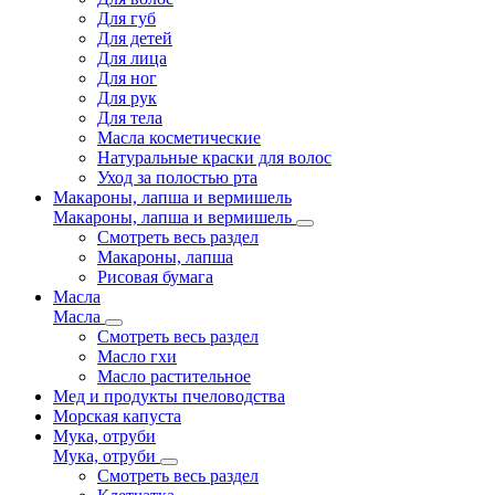
Для губ
Для детей
Для лица
Для ног
Для рук
Для тела
Масла косметические
Натуральные краски для волос
Уход за полостью рта
Макароны, лапша и вермишель
Макароны, лапша и вермишель
Смотреть весь раздел
Макароны, лапша
Рисовая бумага
Масла
Масла
Смотреть весь раздел
Масло гхи
Масло растительное
Мед и продукты пчеловодства
Морская капуста
Мука, отруби
Мука, отруби
Смотреть весь раздел